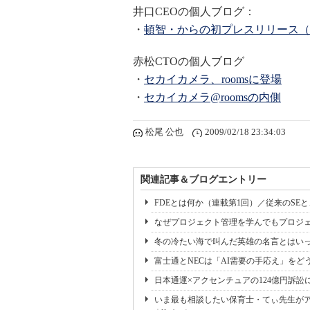
井口CEOの個人ブログ：
・
頓智・からの初プレスリリース（
赤松CTOの個人ブログ
・
セカイカメラ、roomsに登場
・
セカイカメラ@roomsの内側
松尾 公也
2009/02/18 23:34:03
関連記事＆ブログエントリー
FDEとは何か（連載第1回）／従来のSE
なぜプロジェクト管理を学んでもプロジェ
冬の冷たい海で叫んだ英雄の名言とはいっ
富士通とNECは「AI需要の手応え」をどう
日本通運×アクセンチュアの124億円訴訟
いま最も相談したい保育士・てぃ先生がアド