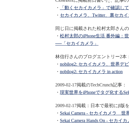
CloseBoxに掲載前日書いた、記
・
「動くセカイカメラ」で確認して
・
セカイカメラ、Twitter、裏セ
同じ日に掲載された松村太郎さんの
・
松村太郎のiPhone生活 番外
──「セカイカメラ」
林信行さんのブログエントリー2本
・
nobilog2: セカイカメラ、世界デ
・
nobilog2: セカイカメラ in action
2009-02-17掲載のTechCrunch記事：
・
現実世界をiPhoneでタグ化するSe
2009-02-17掲載：日本で最初にβ
・
Sekai Camera - セカイカメラ 世
・
Sekai Camera Hands On - セ