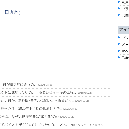
利用
プラ
一日遅れ）
お問
アイ
プレ
メー
RSS
Twitt
と、何が決定的に違うのか
(2026/08/03)
クトは成功しないのか、あるいはケーキの工程...
(2026/07/28)
たい何か。無料版7モデルに聞いたら微妙だっ...
(2026/07/28)
語った？ 2026年下半期の見通しを考...
(2026/08/03)
に学ぶ、なぜ大規模開発は“燃える”のか
(2026/07/29)
バイス！ 子どもの“おてつだい”に、どん...
PR(アタック・キュキュット