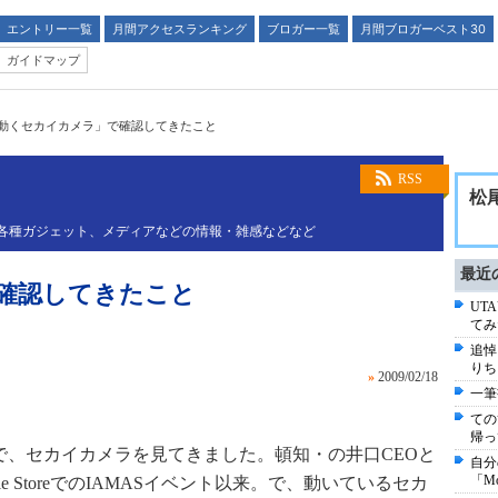
エントリー一覧
月間アクセスランキング
ブロガー一覧
月間ブロガーベスト30
ガイドマップ
動くセカイカメラ」で確認してきたこと
RSS
松
、楽器、各種ガジェット、メディアなどの情報・雑感などなど
最近
確認してきたこと
UT
てみ
追悼コ
りち
»
2009/02/18
一筆
ての
帰っ
」で、セカイカメラを見てきました。頓知・の井口CEOと
自分
「M
e StoreでのIAMASイベント以来。で、動いているセカ