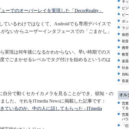
ネッ
ビジ
ューでのオーバーレイを実現した「DecorReality」
ビー
ポッ
しているわけではなくて、Androidでも専用デバイスで
ラジオ
ンパスがないからユーザーインタフェースでの「ごまかし」
仮想世
初音
携帯
ら実現は何年後になるかわからない。早い時期でのス
教育 
度でごまかせるレベルでタグ付けを始めるというのは
楽器 
社会 
自転車
音楽 
会ついに自分で動くセカイカメラを見ることができ、頓知・の
オル
した。それをITmedia Newsに掲載した記事です：
営業
いるのか、中の人に話してもらった - ITmedia
てる
営業
パラ
「巨