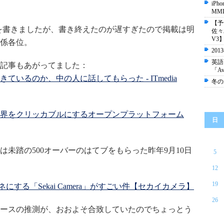
iP
MM
【予
事を書きましたが、書き終えたのが遅すぎたので掲載は明
佐々
V3
係各位。
20
英語
記事もあがってました：
「A
いるのか、中の人に話してもらった - ITmedia
冬の
編：世界をクリッカブルにするオープンプラットフォーム
日
未踏の500オーバーのはてブをもらった昨年9月10日
5
12
19
ネにする「Sekai Camera」がすごい件【セカイカメラ】
26
ースの推測が、おおよそ合致していたのでちょっとう