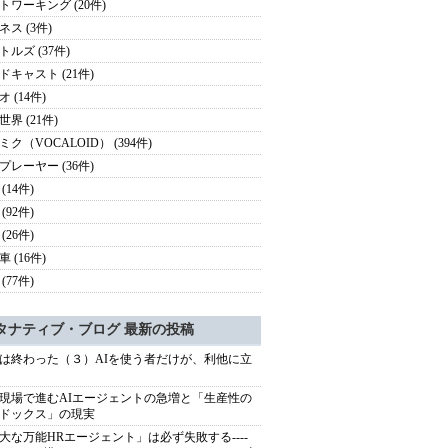
トワーキング (20件)
ネス (3件)
トルズ (37件)
ドキャスト (21件)
 (14件)
界 (21件)
ミク（VOCALOID） (394件)
プレーヤー (36件)
(14件)
(92件)
(26件)
 (16件)
(77件)
タナティブ・ブログ 最新の投稿
は終わった（３）AIを使う者だけが、利他に立
現場で進むAIエージェントの急増と「生産性の
ドックス」の現実
大な万能HRエージェント」は必ず失敗する----