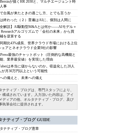
sh Bersinが描くHR 2030と、マルチエージェント時
人事
で台風が来たときの過ごし方、とでも言うか
は終わった（２）普遍はAIに、個別は人間に
全解説】AI駆動型M&Aとは何か――AIモデル＋
ep Researchアルゴリズムで「会社の未来」から買
補を逆算する
同期比43%成長、世界クラウド市場における上位
シェアとネオクラウド企業9社の影響
rdPress最強のチャットボット（圧倒的な高機能と
能、業界最安値）を実現した理由
uTuberは本当に儲からないのか。収益化した20人
人が月30万円以上という可能性
への備えと、未来への備え
タナティブ・ブログは、専門スタッフにより、
・構成されています。入力頂いた内容は、アイ
メディアの他、オルタナティブ・ブログ、及び
事執筆会社に提供されます。
タナティブ・ブログ GUIDE
タナティブ・ブログ憲章