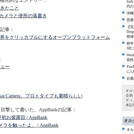
事の補完的なエントリー：
Jo
代の
きたこと
沖縄
カイカメラと便所の落書き
営業
【完
記事：
De
収候
編：世界をクリッカブルにするオープンプラットフォーム
前年
3社
Wo
：
高性
ビュー
Yo
に1
台風
オル
kai Camera。プロトタイプも素晴らしい
企画
ティ
本記
版を目撃して書いた、AppBankの記事：
界初お披露目 | AppBank
オル
カイカメラを触ったよ。 | AppBank
オル