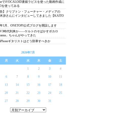
honeでiVOCALOID蒼姫ラピスを使った動画作成に
Dを使ってみる
告】クリプトン・フューチャー・メディアの
木渉さんにインタビューしてきました【KAITO
】
13年1月、ONETOPI公式ブログを開設します
V3時代到来か――ケルトのそばかすボカロ
vanna」ちゃんがやってきた
iPhoneギタリストはどう防寒すべきか
2026年7月
月
火
水
木
金
土
1
2
3
4
6
7
8
9
10
11
13
14
15
16
17
18
20
21
22
23
24
25
27
28
29
30
31