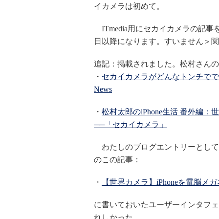
イカメラは初めて。
ITmedia用にセカイカメラの記
日以降になります。すいません＞関
追記：掲載されました。松村さんの
・
セカイカメラがどんなトンチでできて
News
・
松村太郎のiPhone生活 番外
──「セカイカメラ」
わたしのブログエントリーとしては
のこの記事：
・
【世界カメラ】iPhoneを電脳メガ
に書いておいたユーザーインタフェ
れしかった。