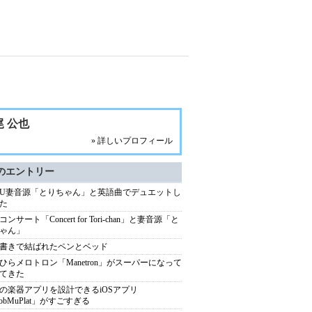
尾 公也
» 詳しいプロフィール
のエントリー
AU妻音源「とりちゃん」と英語曲でデュエットし
た
ンサート「Concert for Tori-chan」と妻音源「と
ゃん」
書きで結ばれたペンとベッド
ひらメロトロン「Manetron」がスーパーになって
てきた
の楽器アプリを設計できるiOSアプリ
obMuPlat」がすごすぎる