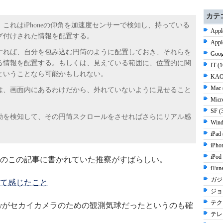
カテ
これはiPhoneの仰角を加速度センサーで検知し、持っている
Appl
グ付けされた情報を配置する。
Appl
すれば、自分を包み込む円筒のように配置しておき、それらを
Goog
る情報を配置する。もしくは、見えている範囲に、位置的に関
IT (
ということなら可能かもしれない。
KAO
Mac 
は、画面内にあるわけだから、外れていないように見せること
Micr
SF (
動を検知して、その円筒スクロールをさせればさらにリアル感
Wind
iPad
iPho
iPod
のこの記事に書かれていた推察がすばらしい。
iTun
ガジ
て感じたこと
ジョブ
テク
lityがセカイカメラのための観測気球だったというのも確
テレ