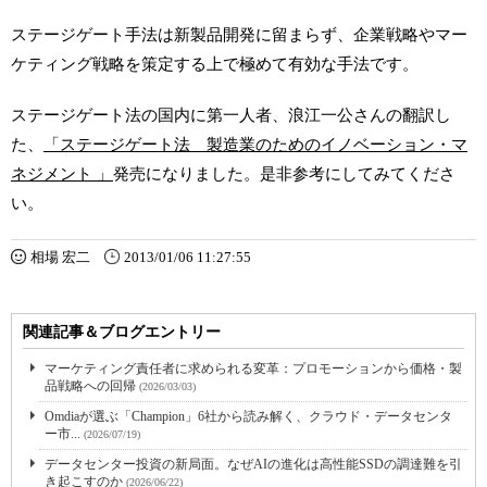
ステージゲート手法は新製品開発に留まらず、企業戦略やマー
ケティング戦略を策定する上で極めて有効な手法です。
ステージゲート法の国内に第一人者、浪江一公さんの翻訳し
た、
「ステージゲート法
製造業のた
めのイノベーション・マ
ネジメント
」
発売になりました。是非参考にしてみてくださ
い。
相場 宏二
2013/01/06 11:27:55
関連記事＆ブログエントリー
マーケティング責任者に求められる変革：プロモーションから価格・製
品戦略への回帰
(2026/03/03)
Omdiaが選ぶ「Champion」6社から読み解く、クラウド・データセンタ
ー市...
(2026/07/19)
データセンター投資の新局面。なぜAIの進化は高性能SSDの調達難を引
き起こすのか
(2026/06/22)