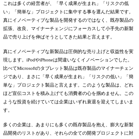
これは多くの経営者が、「早く成果が生まれ」「リスクの低
い」「簡単な」プロジェクトに集中する事を選んだ結果です。
真にイノベーティブな製品を開発するのではなく、既存製品の
拡張、改良、マイナーチェンジにフォーカスして小手先の新製
品で売り上げを伸ばそうとしてきた結果と言えます。
真にイノベーティブな新製品は圧倒的な売り上げと収益性を実
現します。
iPod
や
iPhone
は間違いなくイノベーションでした。
比べて
Microsoft
のタブレット製品は既存製品のマイナーチェン
ジであり、まさに「早く成果が生まれ」「リスクの低い」「簡
単な」プロジェクト製品と言えます。このような製品は、どれ
ほど宣伝コストを積み上げても消費者の心を掴めません。この
ような投資を続けていては企業はいずれ衰退を迎えてしまいま
す。
多くの企業は、あまりにも多くの既存製品を抱え、膨大な新製
品開発のリストがあり、それらの全ての開発プロジェクトに対