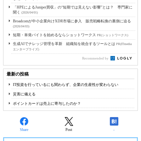
「HPEによるJuniper買収」の“短期では見えない影響”とは？ 専門家に
聞く
(2026/04/01)
Broadcomが中小企業向けXDR市場に参入 販売戦略転換の裏側に迫る
(2026/04/03)
短期・単発バイトを始めるならショットワークス
PR(ショットワークス)
生成AIでナレッジ管理を革新 組織知を統合するツールとは
PR(ITmedia
エンタープライズ)
Recommended by
最新の投稿
IT投資を行っているにも関わらず、企業の生産性が変わらない
災害に備える
ポイントカードは売上に寄与したのか？
Share
Post
-