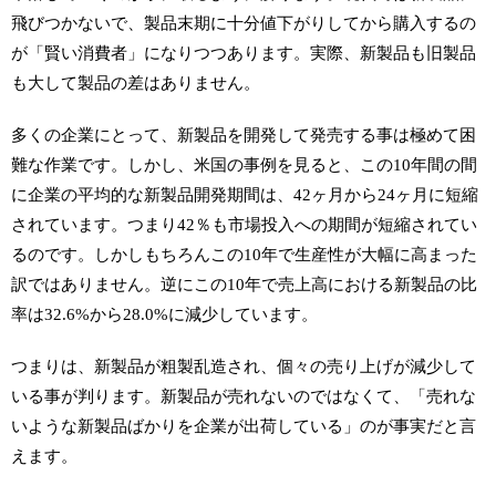
飛びつかないで、製品末期に十分値下がりしてから購入するの
が「賢い消費者」になりつつあります。実際、新製品も旧製品
も大して製品の差はありません。
多くの企業にとって、新製品を開発して発売する事は極めて困
難な作業です。しかし、米国の事例を見ると、この
10
年間の間
に企業の平均的な新製品開発期間は、
42
ヶ月から
24
ヶ月に短縮
されています。つまり
42
％も市場投入への期間が短縮されてい
るのです。しかしもちろんこの
10
年で生産性が大幅に高まった
訳ではありません。逆にこの
10
年で売上高における新製品の比
率は
32.6%
から
28.0%
に減少しています。
つまりは、新製品が粗製乱造され、個々の売り上げが減少して
いる事が判ります。新製品が売れないのではなくて、「売れな
いような新製品ばかりを企業が出荷している」のが事実だと言
えます。