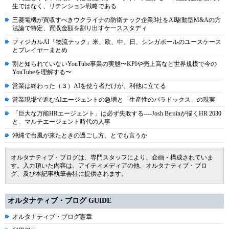
生ではなく、リテンション戦略である
三菱電機が買収すべきウクライナの防衛テック企業3社をAI駆動型M&Aの方
法論で特定、買収金額を割り出すケーススタディ
フィジカルAI「物流テック」米、欧、中、日、シンガポールのユースケース
とプレイヤーまとめ
割と知られていないYouTube事業の実態〜KPIや売上高など世界規模で今の
YouTubeを理解する〜
営業は終わった（３）AIを使う者だけが、利他に立てる
営業現場で進むAIエージェントの急増と「生産性のパラドックス」の現実
「巨大な万能HRエージェント」は必ず失敗する----Josh Bersinが描くHR 2030
と、マルチエージェント時代の人事
沖縄で台風が来たときの過ごし方、とでも言うか
オルタナティブ・ブログは、専門スタッフにより、企画・構成されていま
す。入力頂いた内容は、アイティメディアの他、オルタナティブ・ブロ
グ、及び本記事執筆会社に提供されます。
オルタナティブ・ブログ GUIDE
オルタナティブ・ブログ憲章