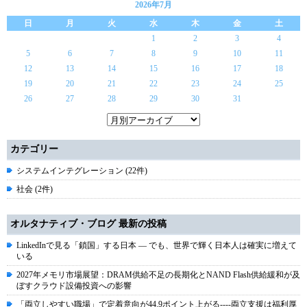
2026年7月
日
月
火
水
木
金
土
1
2
3
4
5
6
7
8
9
10
11
12
13
14
15
16
17
18
19
20
21
22
23
24
25
26
27
28
29
30
31
カテゴリー
システムインテグレーション (22件)
社会 (2件)
オルタナティブ・ブログ 最新の投稿
LinkedInで見る「鎖国」する日本 ― でも、世界で輝く日本人は確実に増えて
いる
2027年メモリ市場展望：DRAM供給不足の長期化とNAND Flash供給緩和が及
ぼすクラウド設備投資への影響
「両立しやすい職場」で定着意向が44.9ポイント上がる----両立支援は福利厚