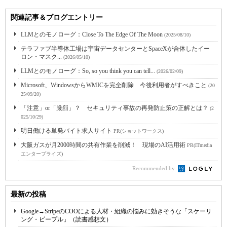
関連記事＆ブログエントリー
LLMとのモノローグ：Close To The Edge Of The Moon
(2025/08/10)
テラファブ半導体工場は宇宙データセンターとSpaceXが合体したイー
ロン・マスク...
(2026/05/10)
LLMとのモノローグ：So, so you think you can tell...
(2026/02/09)
Microsoft、WindowsからWMICを完全削除 今後利用者がすべきこと
(20
25/09/20)
「注意」or「厳罰」？ セキュリティ事故の再発防止策の正解とは？
(2
025/10/29)
明日働ける単発バイト求人サイト
PR(ショットワークス)
大阪ガスが月2000時間の共有作業を削減！ 現場のAI活用術
PR(ITmedia
エンタープライズ)
Recommended by
最新の投稿
Google→StripeのCOOによる人材・組織の悩みに効きそうな「スケーリ
ング・ピープル」（読書感想文）