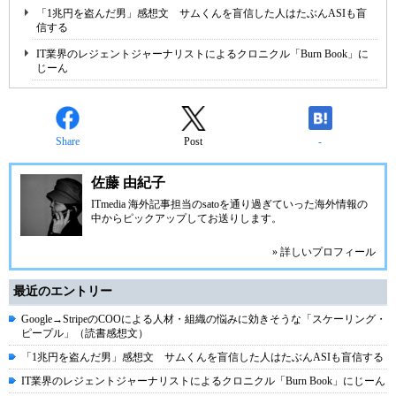
「1兆円を盗んだ男」感想文 サムくんを盲信した人はたぶんASIも盲
信する
IT業界のレジェントジャーナリストによるクロニクル「Burn Book」に
じーん
Share
Post
-
佐藤 由紀子
ITmedia 海外記事担当のsatoを通り過ぎていった海外情報の
中からピックアップしてお送りします。
» 詳しいプロフィール
最近のエントリー
Google→StripeのCOOによる人材・組織の悩みに効きそうな「スケーリング・
ピープル」（読書感想文）
「1兆円を盗んだ男」感想文 サムくんを盲信した人はたぶんASIも盲信する
IT業界のレジェントジャーナリストによるクロニクル「Burn Book」にじーん