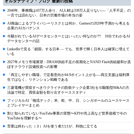
オルタナティブ・ブログ 最新の投稿
2040年、事務職は437万人余り、AI人材は339万人足りない----「人手不足」の
一言では語れない、日本の労働市場の本当の姿
AI推論によるプライバシーリスクとは何か、Gartnerの2029年予測から考える
企業のAIガバナンス
今騒がれているAIデータセンターとはいったい何なのか?!! 10分でわかるAI
データセンターの話
LinkedInで見る「鎖国」する日本 ― でも、世界で輝く日本人は確実に増えて
いる
2027年メモリ市場展望：DRAM供給不足の長期化とNAND Flash供給緩和が及
ぼすクラウド設備投資への影響
「両立しやすい職場」で定着意向が44.9ポイント上がる----両立支援は福利厚
生ではなく、リテンション戦略である
三菱電機が買収すべきウクライナの防衛テック企業3社をAI駆動型M&Aの方
法論で特定、買収金額を割り出すケーススタディ
フィジカルAI「物流テック」米、欧、中、日、シンガポールのユースケース
とプレイヤーまとめ
割と知られていないYouTube事業の実態〜KPIや売上高など世界規模で今の
YouTubeを理解する〜
営業は終わった（３）AIを使う者だけが、利他に立てる