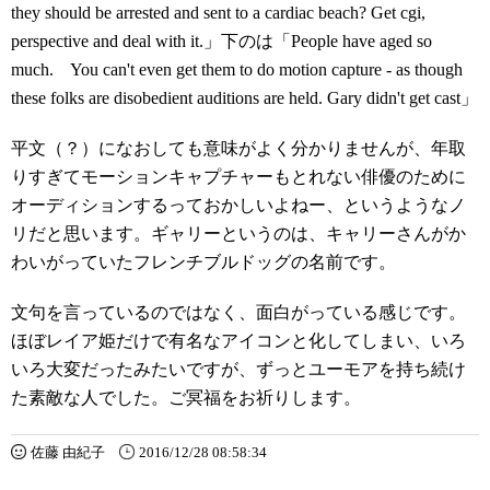
they should be arrested and sent to a cardiac beach? Get cgi,
perspective and deal with it.」下のは「People have aged so
much. You can't even get them to do motion capture - as though
these folks are disobedient auditions are held. Gary didn't get cast」
平文（？）になおしても意味がよく分かりませんが、年取
りすぎてモーションキャプチャーもとれない俳優のために
オーディションするっておかしいよねー、というようなノ
リだと思います。ギャリーというのは、キャリーさんがか
わいがっていたフレンチブルドッグの名前です。
文句を言っているのではなく、面白がっている感じです。
ほぼレイア姫だけで有名なアイコンと化してしまい、いろ
いろ大変だったみたいですが、ずっとユーモアを持ち続け
た素敵な人でした。ご冥福をお祈りします。
佐藤 由紀子
2016/12/28 08:58:34