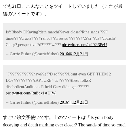
でも21日、こんなことをツイートしていました（これが最
後のツイートです）。
IsYRbody DKaying?deth marchi??ever closer?Rthe sands ???F
time?????cruel??????Yshud???arrested?????????2??a ??d???cbeach?
Getcg?,perspective ?d??????w/???
pic.twitter.com/euI92t3PeU
-- Carrie Fisher (@carrieffisher)
2016年12月21日
"???????????????have??g??D so???c??Ucant even GET THEM 2
DO?????????????cAPTURE"-as ???????these folksR
disobedientAuditions R held.Gary didnt getc??????
pic.twitter.com/RuEdx1AUIW
-- Carrie Fisher (@carrieffisher)
2016年12月21日
すごい絵文字使いです。上のツイートは「Is your body
decaying and death marhing ever closer? The sands of time so cruel