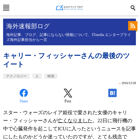
海外速報部ログ
海外記事、ブログ、記事にならない情報について、ITmedia エンタープライ
ズ海外記事担当から一言
キャリー・フィッシャーさんの最後のツ
イート
テクノロジー
人
映画
»
2016/12/28
Share
Post
-
スター・ウォーズのレイア姫役で愛された女優のキャリ
ー・フィッシャーさんが
亡くなりました
。22日に飛行機の
中で心臓発作を起こしてICUに入ったというニュースを記事
にしたものかどうか迷っていたのですが、とても残念で