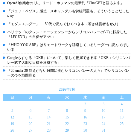
OpenAI創業者の1人、リード・ホフマンの最新刊「ChatGPTと語る未来」
『ジェフ・ベゾス』感想 スキャンダルも労組問題も、そういうことだった
のか
「モダンエルダー」──50代で読んでおくべき本（若き経営者もぜひ）
ハリウッドのタレントエージェンシーからシリコンバレーのVCに転身した
「LEGEND」の自伝がアツい
「WHO YOU ARE」はリモートワークを躊躇しているリーダーに読んでほし
い本
Googleもすなる「OKR」について、楽しく把握できる本「OKR：シリコンバ
レー式で大胆な目標を達成する」
『20 under 20 答えがない難問に挑むシリコンバレーの人々』でシリコンバレ
ーの今を垣間見る
2026年7月
日
月
火
水
木
金
土
1
2
3
4
5
6
7
8
9
10
11
12
13
14
15
16
17
18
19
20
21
22
23
24
25
26
27
28
29
30
31