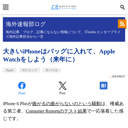
海外速報部ログ
海外記事、ブログ、記事にならない情報について、ITmedia エンタープライ
ズ海外記事担当から一言
大きいiPhoneはバッグに入れて、Apple
Watchをしよう（来年に）
Apple
ガジェット
モバイル
»
2014/09/27
Share
Post
-
iPhone 6 Plusが
曲がるの曲がらないのという騒動
は、権威あ
る第三者、
Consumer Reportsのテスト結果
で一応落着した感
じです。