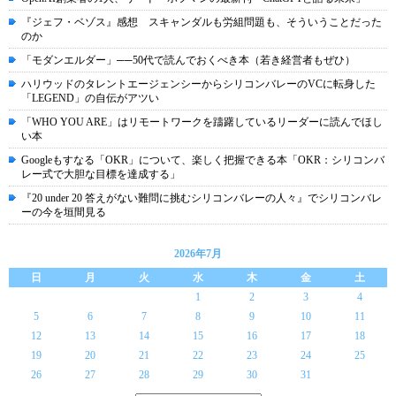
『ジェフ・ベゾス』感想 スキャンダルも労組問題も、そういうことだった
のか
「モダンエルダー」──50代で読んでおくべき本（若き経営者もぜひ）
ハリウッドのタレントエージェンシーからシリコンバレーのVCに転身した
「LEGEND」の自伝がアツい
「WHO YOU ARE」はリモートワークを躊躇しているリーダーに読んでほし
い本
Googleもすなる「OKR」について、楽しく把握できる本「OKR：シリコンバ
レー式で大胆な目標を達成する」
『20 under 20 答えがない難問に挑むシリコンバレーの人々』でシリコンバレ
ーの今を垣間見る
2026年7月
日
月
火
水
木
金
土
1
2
3
4
5
6
7
8
9
10
11
12
13
14
15
16
17
18
19
20
21
22
23
24
25
26
27
28
29
30
31