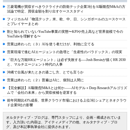
三菱電機が買収すべきウクライナの防衛テック企業3社をAI駆動型M&Aの方
法論で特定、買収金額を割り出すケーススタディ
フィジカルAI「物流テック」米、欧、中、日、シンガポールのユースケース
とプレイヤーまとめ
割と知られていないYouTube事業の実態〜KPIや売上高など世界規模で今の
YouTubeを理解する〜
営業は終わった（３）AIを使う者だけが、利他に立てる
営業現場で進むAIエージェントの急増と「生産性のパラドックス」の現実
「巨大な万能HRエージェント」は必ず失敗する----Josh Bersinが描くHR 2030
と、マルチエージェント時代の人事
沖縄で台風が来たときの過ごし方、とでも言うか
営業は終わった（２）普遍はAIに、個別は人間に
【完全解説】AI駆動型M&Aとは何か――AIモデル＋Deep Researchアルゴリズ
ムで「会社の未来」から買収候補を逆算する
前年同期比43%成長、世界クラウド市場における上位3社シェアとネオクラウ
ド企業9社の影響
オルタナティブ・ブログは、専門スタッフにより、企画・構成されていま
す。入力頂いた内容は、アイティメディアの他、オルタナティブ・ブロ
グ、及び本記事執筆会社に提供されます。