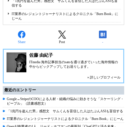
「1兆円を盗んだ男」感想文 サムくんを盲信した人はたぶんASIも盲
信する
IT業界のレジェントジャーナリストによるクロニクル「Burn Book」に
じーん
Share
Post
-
佐藤 由紀子
ITmedia 海外記事担当のsatoを通り過ぎていった海外情報の
中からピックアップしてお送りします。
» 詳しいプロフィール
最近のエントリー
Google→StripeのCOOによる人材・組織の悩みに効きそうな「スケーリング・
ピープル」（読書感想文）
「1兆円を盗んだ男」感想文 サムくんを盲信した人はたぶんASIも盲信する
IT業界のレジェントジャーナリストによるクロニクル「Burn Book」にじーん
OpenAI創業者の1人、リード・ホフマンの最新刊「ChatGPTと語る未来」