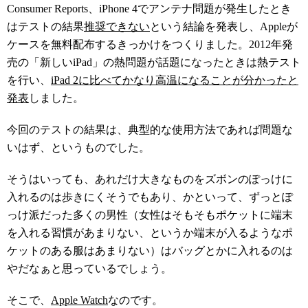
Consumer Reports、iPhone 4でアンテナ問題が発生したとき
はテストの結果
推奨できない
という結論を発表し、Appleが
ケースを無料配布するきっかけをつくりました。2012年発
売の「新しいiPad」の熱問題が話題になったときは熱テスト
を行い、
iPad 2に比べてかなり高温になることが分かったと
発表
しました。
今回のテストの結果は、典型的な使用方法であれば問題な
いはず、というものでした。
そうはいっても、あれだけ大きなものをズボンのぽっけに
入れるのは歩きにくそうでもあり、かといって、ずっとぽ
っけ派だった多くの男性（女性はそもそもポケットに端末
を入れる習慣があまりない、というか端末が入るようなポ
ケットのある服はあまりない）はバッグとかに入れるのは
やだなぁと思っているでしょう。
そこで、
Apple Watch
なのです。