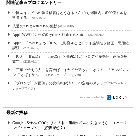
関連記事＆ブログエントリー
中国→インドへの製造移管はどうなる？Appleが米国内に6000億ドルを
投資する...
(2025/08/12)
先週のiOSとwatchOSの更新
(2025/08/18)
Apple WWDC 2026のKeynoteとPlatforms State ...
(2026/06/15)
Apple、「macOS」や「iOS」に影響するゼロデイ脆弱性を修正 悪用確
認済...
(2026/02/17)
「iOS」「iPadOS」「macOS」を標的にしたゼロデイ脆弱性 画像を用
意す...
(2025/08/24)
「言葉で伝える力」を育めば、イヤイヤ期もすっきり！ 「アンパンマ
ン ことばずかん...
PR(セガフェイブ｜HugKum)
「プロンプトが面倒」の悲鳴を解消！ AI定着のステップ
PR(ITmedia エ
ンタープライズ)
Recommended by
最新の投稿
Google→StripeのCOOによる人材・組織の悩みに効きそうな「スケーリ
ング・ピープル」（読書感想文）