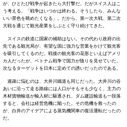
が、ひとたび戦争が起きたら大打撃だ。だがスイス人はこ
う考える。「戦争はいつかは終わる。そうしたら、みんな
いい景色を眺めたくなる」。だから、第一次大戦、第二次
大戦を通じて観光産業をしぶとく守り続けてきた。
スイスの鉄道に国家の補助はない。その代わり政府の出
先である観光局が、有望な国に強力な営業をかけて観光客
を吸引してくるのだ。戦後の観光客の花形といえばアメリ
カ人だったが、ベトナム戦争で国力が陰りを見せていた。
次なるターゲットを日本に定めての誘いだったのである。
過疎に悩むのは、大井川鐵道も同じだった。大井川の谷
あいに沿って走る路線には人口がそもそも少なく、主力の
木材貨物輸送が輸入材に駆逐され、ダム建設輸送も一段落
すると、会社は経営危機に陥った。その危機を救ったの
が、白井のアイデアによる蒸気機関車の復活運転だったの
だ。