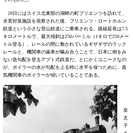
20日にはスイス北東部の湖畔の町ブリエンツを訪れて、
水害対策施設を視察された後、ブリエンツ・ロートホルン
鉄道という小さな登山鉄道にご乗車される。
路線延長は
7.5
キロメートル
で、最大傾斜は
250
パーミル（
1
キロで250メー
トル登る）、レールの間に敷かれているギザギザのラック
レールと、機関車の歯車が噛み合うことで、日本に例をみ
ない急勾配を登るアプト式鉄道だ。とにかくユニークなの
が、ボイラーの水が勾配を上る時に水平を保つために、蒸
気機関車のボイラーが傾いていることである。
皇
太
子