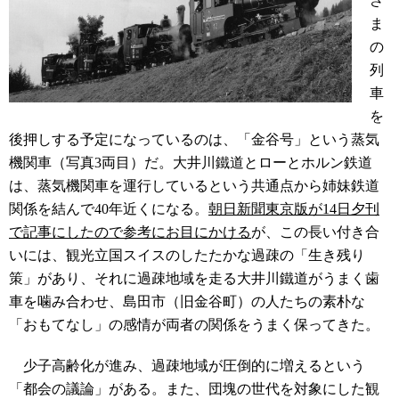
さ
ま
の
列
車
を
後押しする予定になっているのは、「金谷号」という蒸気
機関車（写真3両目）だ。大井川鐵道とローとホルン鉄道
は、蒸気機関車を運行しているという共通点から姉妹鉄道
関係を結んで40年近くになる。
朝日新聞東京版が14日夕刊
で記事にしたので参考にお目にかける
が、この長い付き合
いには、観光立国
スイスのしたたかな過疎の「生き残り
策」があり、それに
過疎地域を走る大井川鐵道がうまく歯
車を噛み合わせ、島田市
（旧金谷町）の人たちの素朴な
「おもてなし」の感情が両者の関係をうまく保ってきた。
少子高齢化が進み、過疎地域が圧倒的に増えるという
「都会の議論」がある。また、団塊の世代を対象にした観