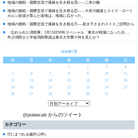
地域の挑戦・国際交流で過疎を生き残る③――二本の腕
地域の挑戦・国際交流で過疎を生き残る②――大井川鐵道とスイス・ロート
ホルン鉄道が育んだ友情は、地域に広がった。
地域の挑戦・国際交流で過疎を生き残る①----皇太子さまのスイスご訪問から
〈忘れられた消防隊〉3月15日NHKスペシャル「東京が戦場になった日」。
年少消防士と学徒消防隊員は東京大空襲で何を見たか？
2026年7月
日
月
火
水
木
金
土
1
2
3
4
5
6
7
8
9
10
11
12
13
14
15
16
17
18
19
20
21
22
23
24
25
26
27
28
29
30
31
@pointscale からのツイート
カテゴリー
ITにまつわる裁判 (2件)