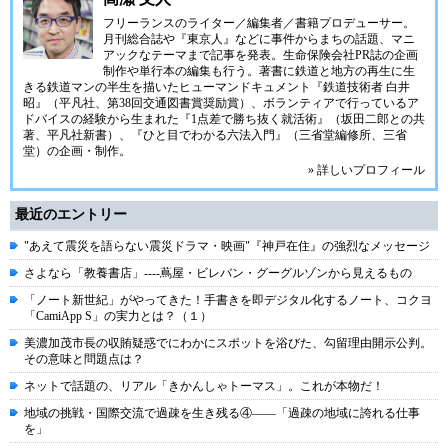
フリーランスのライター／編集者／書籍プロデューサー。
月刊総合誌や『東京人』などに事件からまちの話題、マニ
アックなテーマまで記事を発表。生命保険会社PR誌の企画
制作や単行本の編集も行う。著書に鉄道と地方の再生に生
きる鉄道マンの半生を描いたヒューマンドキュメント『鉄道技術者 白井
昭』（平凡社、第38回交通図書賞奨励賞）、ボランティアで行っているア
ドバイスの経験から生まれた『1点差で勝ち抜く就活術』（坂田二郎との共
著、平凡社新書）、『ひと目でわかる六法入門』（三省堂編修所、三省
堂）の企画・制作。
» 詳しいプロフィール
最近のエントリー
"あえて震災を語らない震災ドラマ・映画"『神戸在住』の強烈なメッセージ
さよなら「教養書店」----蔦屋・ビレバン・グーグルゾンから見えるもの
「ノート新世紀」がやってきた！手書きを即デジタル化するノート、コクヨ
「CamiApp S」の実力とは？（１）
美濃加茂市長の収賄疑惑でにわかにスポットを浴びた、勾留理由開示公判。
その意味と問題点は？
ネットで話題の、リアル「きかんしゃトーマス」。これが本物だ！
地域の挑戦・国際交流で過疎を生き残る④――「過疎の地域に誇れる仕事
を」