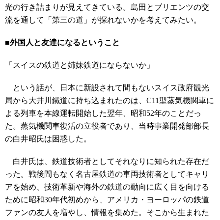
光の行き詰まりが見えてきている。島田とブリエンツの交
流を通して「第三の道」が探れないかを考えてみたい。
■外国人と友達になるということ
「スイスの鉄道と姉妹鉄道にならないか」
という話が、日本に新設されて間もないスイス政府観光
局から大井川鐵道に持ち込まれたのは、C11型蒸気機関車に
よる列車を本線運転開始した翌年、昭和52年のことだっ
た。蒸気機関車復活の立役者であり、当時事業開発部部長
の白井昭氏は困惑した。
白井氏は、鉄道技術者としてそれなりに知られた存在だ
った。戦後間もなく名古屋鉄道の車両技術者としてキャリ
アを始め、技術革新や海外の鉄道の動向に広く目を向ける
ために昭和30年代初めから、アメリカ・ヨーロッパの鉄道
ファンの友人を増やし、情報を集めた。そこから生まれた