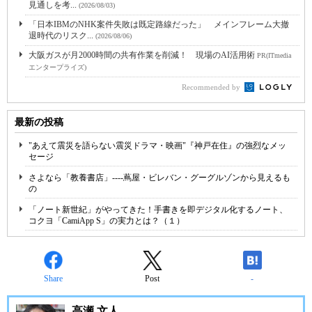
見通しを考...
(2026/08/03)
「日本IBMのNHK案件失敗は既定路線だった」 メインフレーム大撤
退時代のリスク...
(2026/08/06)
大阪ガスが月2000時間の共有作業を削減！ 現場のAI活用術
PR(ITmedia
エンタープライズ)
Recommended by
最新の投稿
"あえて震災を語らない震災ドラマ・映画"『神戸在住』の強烈なメッ
セージ
さよなら「教養書店」----蔦屋・ビレバン・グーグルゾンから見えるも
の
「ノート新世紀」がやってきた！手書きを即デジタル化するノート、
コクヨ「CamiApp S」の実力とは？（１）
Share
Post
-
高瀬 文人