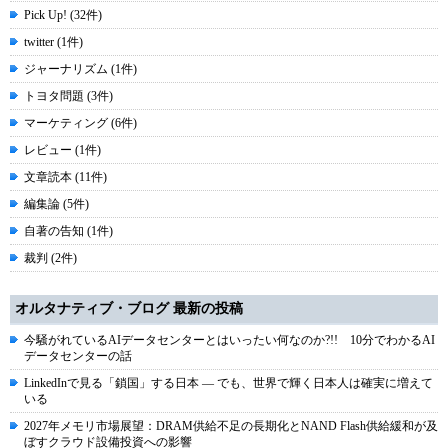
Pick Up! (32件)
twitter (1件)
ジャーナリズム (1件)
トヨタ問題 (3件)
マーケティング (6件)
レビュー (1件)
文章読本 (11件)
編集論 (5件)
自著の告知 (1件)
裁判 (2件)
オルタナティブ・ブログ 最新の投稿
今騒がれているAIデータセンターとはいったい何なのか?!! 10分でわかるAI
データセンターの話
LinkedInで見る「鎖国」する日本 ― でも、世界で輝く日本人は確実に増えて
いる
2027年メモリ市場展望：DRAM供給不足の長期化とNAND Flash供給緩和が及
ぼすクラウド設備投資への影響