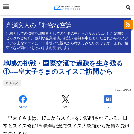
高瀬文人の「精密な空論」
記者としての取材や編集者としての仕事の中から浮かんだふとした疑問やト
ピックをご紹介。裁判や企業法務、雑誌・書籍を中心としたこれからのメデ
ィアを主なテーマに、一歩引いた視点から考えてみたいのですが、まあ、精
密でない頭の中をそのままお見せします。
地域の挑戦・国際交流で過疎を生き残る
①----皇太子さまのスイスご訪問から
Pick Up!
»
2014/06/19
Share
Post
-
皇太子さまは、17日からスイスをご訪問されている。
日
本とスイス修好150周年記念でスイス大統領から招待を受け
てのものだ。