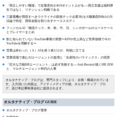
「両立しやすい職場」で定着意向が44.9ポイント上がる----両立支援は福利厚
生ではなく、リテンション戦略である
三菱電機が買収すべきウクライナの防衛テック企業3社をAI駆動型M&Aの方
法論で特定、買収金額を割り出すケーススタディ
フィジカルAI「物流テック」米、欧、中、日、シンガポールのユースケース
とプレイヤーまとめ
割と知られていないYouTube事業の実態〜KPIや売上高など世界規模で今の
YouTubeを理解する〜
営業は終わった（３）AIを使う者だけが、利他に立てる
営業現場で進むAIエージェントの急増と「生産性のパラドックス」の現実
「巨大な万能HRエージェント」は必ず失敗する----Josh Bersinが描くHR 2030
と、マルチエージェント時代の人事
オルタナティブ・ブログは、専門スタッフにより、企画・構成されていま
す。入力頂いた内容は、アイティメディアの他、オルタナティブ・ブロ
グ、及び本記事執筆会社に提供されます。
オルタナティブ・ブログ GUIDE
オルタナティブ・ブログ憲章