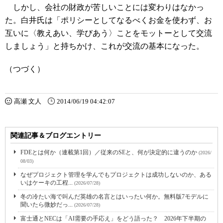
しかし、会社の財政が苦しいことには変わりはなかっ
た。
白井氏は「ポリシーとしてなるべくお金を使わず、お
互いに〈教えあい、学びあう〉ことをモットーとして交流
しましょう」と持ちかけ、これが交流の基本になった。
（つづく）
高瀬 文人
2014/06/19 04:42:07
関連記事＆ブログエントリー
FDEとは何か（連載第1回）／従来のSEと、何が決定的に違うのか
(2026/
08/03)
なぜプロジェクト管理を学んでもプロジェクトは成功しないのか、ある
いはケーキの工程...
(2026/07/28)
冬の冷たい海で叫んだ英雄の名言とはいったい何か。無料版7モデルに
聞いたら微妙だっ...
(2026/07/28)
富士通とNECは「AI需要の手応え」をどう語った？ 2026年下半期の