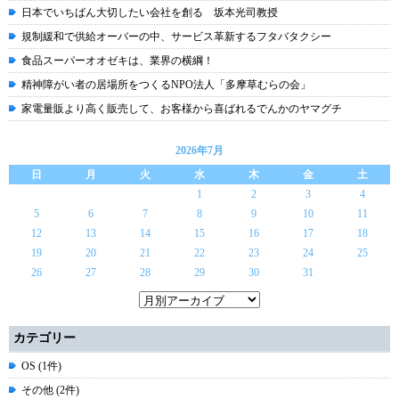
日本でいちばん大切したい会社を創る 坂本光司教授
規制緩和で供給オーバーの中、サービス革新するフタバタクシー
食品スーパーオオゼキは、業界の横綱！
精神障がい者の居場所をつくるNPO法人「多摩草むらの会」
家電量販より高く販売して、お客様から喜ばれるでんかのヤマグチ
2026年7月
日
月
火
水
木
金
土
1
2
3
4
5
6
7
8
9
10
11
12
13
14
15
16
17
18
19
20
21
22
23
24
25
26
27
28
29
30
31
カテゴリー
OS (1件)
その他 (2件)