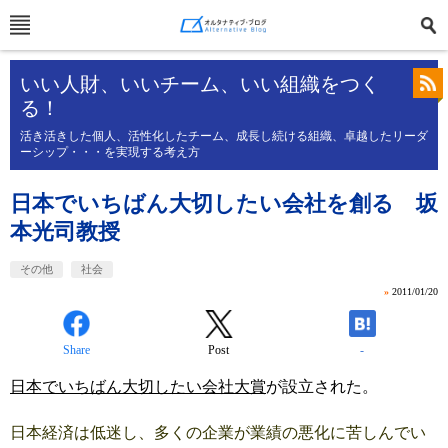
いい人財、いいチーム、いい組織をつく
る！
活き活きした個人、活性化したチーム、成長し続ける組織、卓越したリーダ
ーシップ・・・を実現する考え方
日本でいちばん大切したい会社を創る 坂
本光司教授
その他
社会
»
2011/01/20
Share
Post
-
日本でいちばん大切したい会社大賞
が設立された。
日本経済は低迷し、多くの企業が業績の悪化に苦しんでい