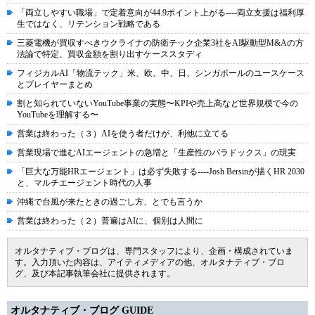
「両立しやすい職場」で定着意向が44.9ポイント上がる----両立支援は福利厚
生ではなく、リテンション戦略である
三菱電機が買収すべきウクライナの防衛テック企業3社をAI駆動型M&Aの方
法論で特定、買収金額を割り出すケーススタディ
フィジカルAI「物流テック」米、欧、中、日、シンガポールのユースケース
とプレイヤーまとめ
割と知られていないYouTube事業の実態〜KPIや売上高など世界規模で今の
YouTubeを理解する〜
営業は終わった（３）AIを使う者だけが、利他に立てる
営業現場で進むAIエージェントの急増と「生産性のパラドックス」の現実
「巨大な万能HRエージェント」は必ず失敗する----Josh Bersinが描くHR 2030
と、マルチエージェント時代の人事
沖縄で台風が来たときの過ごし方、とでも言うか
営業は終わった（２）普遍はAIに、個別は人間に
オルタナティブ・ブログは、専門スタッフにより、企画・構成されていま
す。入力頂いた内容は、アイティメディアの他、オルタナティブ・ブロ
グ、及び本記事執筆会社に提供されます。
オルタナティブ・ブログ GUIDE