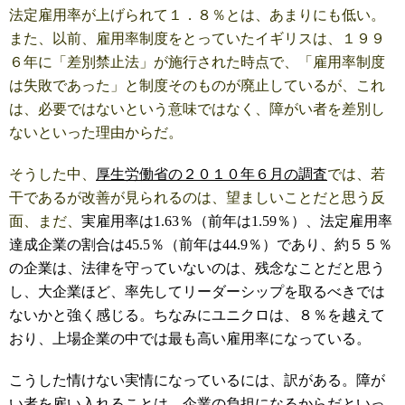
法定雇用率が上げられて１．８％とは、あまりにも低い。
また、以前、雇用率制度をとっていたイギリスは、１９９
６年に「差別禁止法」が施行された時点で、「雇用率制度
は失敗であった」と制度そのものが廃止しているが、これ
は、必要ではないという意味ではなく、障がい者を差別し
ないといった理由からだ。
そうした中、
厚生労働省の２０１０年６月の調査
では、若
干であるが改善が見られるのは、望ましいことだと思う反
面、まだ、
実雇用率は1.63％（前年は1.59％）、法定雇用率
達成企業の割合は45.5％（前年は44.9％）
であり、約５５％
の企業は、法律を守っていないのは、残念なことだと思う
し、大企業ほど、率先してリーダーシップを取るべきでは
ないかと強く感じる。ちなみにユニクロは、８％を越えて
おり、上場企業の中では最も高い雇用率になっている。
こうした情けない実情になっているには、訳がある。障が
い者を雇い入れることは、企業の負担になるからだといっ