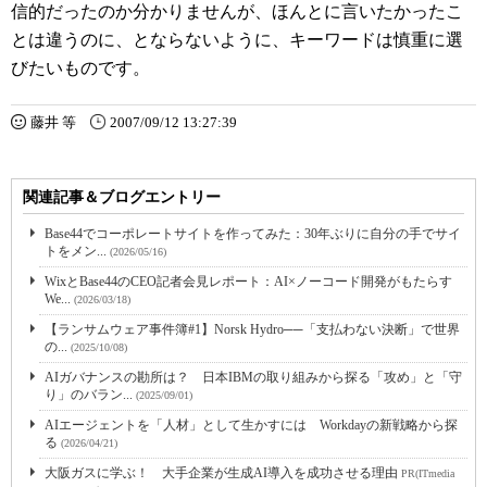
信的だったのか分かりませんが、ほんとに言いたかったこ
とは違うのに、とならないように、キーワードは慎重に選
びたいものです。
藤井 等
2007/09/12 13:27:39
関連記事＆ブログエントリー
Base44でコーポレートサイトを作ってみた：30年ぶりに自分の手でサイ
トをメン...
(2026/05/16)
WixとBase44のCEO記者会見レポート：AI×ノーコード開発がもたらす
We...
(2026/03/18)
【ランサムウェア事件簿#1】Norsk Hydro──「支払わない決断」で世界
の...
(2025/10/08)
AIガバナンスの勘所は？ 日本IBMの取り組みから探る「攻め」と「守
り」のバラン...
(2025/09/01)
AIエージェントを「人材」として生かすには Workdayの新戦略から探
る
(2026/04/21)
大阪ガスに学ぶ！ 大手企業が生成AI導入を成功させる理由
PR(ITmedia