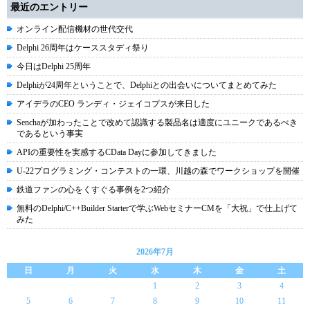
最近のエントリー
オンライン配信機材の世代交代
Delphi 26周年はケーススタディ祭り
今日はDelphi 25周年
Delphiが24周年ということで、Delphiとの出会いについてまとめてみた
アイデラのCEO ランディ・ジェイコプスが来日した
Senchaが加わったことで改めて認識する製品名は適度にユニークであるべき
であるという事実
APIの重要性を実感するCData Dayに参加してきました
U-22プログラミング・コンテストの一環、川越の森でワークショップを開催
鉄道ファンの心をくすぐる事例を2つ紹介
無料のDelphi/C++Builder Starterで学ぶWebセミナーCMを「大祝」で仕上げて
みた
2026年7月
日
月
火
水
木
金
土
1
2
3
4
5
6
7
8
9
10
11