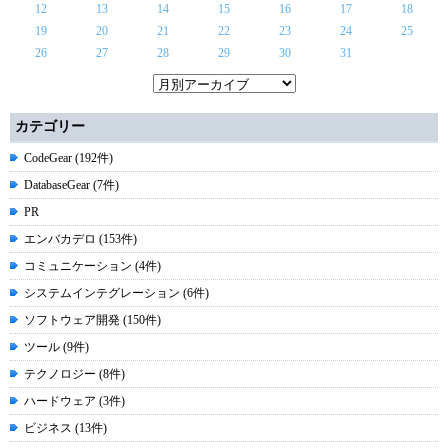
12
13
14
15
16
17
18
19
20
21
22
23
24
25
26
27
28
29
30
31
カテゴリー
CodeGear (192件)
DatabaseGear (7件)
PR
エンバカデロ (153件)
コミュニケーション (4件)
システムインテグレーション (6件)
ソフトウェア開発 (150件)
ツール (9件)
テクノロジー (8件)
ハードウェア (3件)
ビジネス (13件)