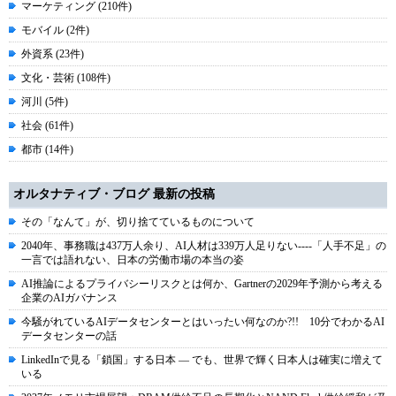
マーケティング (210件)
モバイル (2件)
外資系 (23件)
文化・芸術 (108件)
河川 (5件)
社会 (61件)
都市 (14件)
オルタナティブ・ブログ 最新の投稿
その「なんて」が、切り捨てているものについて
2040年、事務職は437万人余り、AI人材は339万人足りない----「人手不足」の
一言では語れない、日本の労働市場の本当の姿
AI推論によるプライバシーリスクとは何か、Gartnerの2029年予測から考える
企業のAIガバナンス
今騒がれているAIデータセンターとはいったい何なのか?!! 10分でわかるAI
データセンターの話
LinkedInで見る「鎖国」する日本 ― でも、世界で輝く日本人は確実に増えて
いる