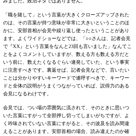
みました。政治ネタではありません。
「職を賭して」という言葉が大きくクローズアップされた
のは、その言葉が持つ意味が非常に大きいということのほ
かに、安部首相が会見中繰り返し使ったということがあり
ます。よくワイドショーなどでは、「○○さんは、記者会見
で『XX』という言葉をなんと23回も言いました」なんてこ
とをよくコメントしていますが、数える方も数える方だと
いう前に、数えたくなるぐらい連発していた、という事実
に注意すべきです。裏返せば、記者会見などで、言いたい
ことは分かりやすいキーワードで連呼すべきで、キーワー
ドと全体の説明がうまくつながっていれば、説得力のある
会見になるわけです。
会見では、つい場の雰囲気に流されて、そのときに思いつ
いた言葉にすがって全部押し切ってしまいがちですが、よ
く吟味されていない言葉にすがると、その波及を読み間違
えることがあります。安部首相の場合、読み違えたのか確