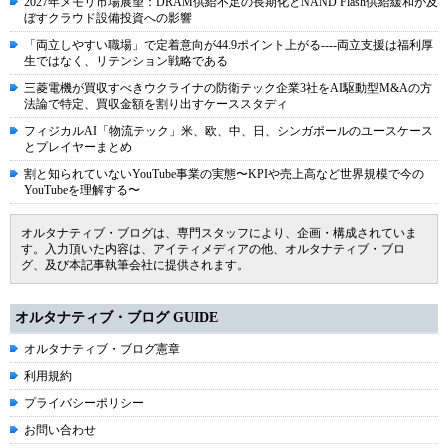
2027年メモリ市場展望：DRAM供給不足の長期化とNAND Flash供給緩和が及
ぼすクラウド設備投資への影響
「両立しやすい職場」で定着意向が44.9ポイント上がる----両立支援は福利厚
生ではなく、リテンション戦略である
三菱電機が買収すべきウクライナの防衛テック企業3社をAI駆動型M&Aの方
法論で特定、買収金額を割り出すケーススタディ
フィジカルAI「物流テック」米、欧、中、日、シンガポールのユースケース
とプレイヤーまとめ
割と知られていないYouTube事業の実態〜KPIや売上高など世界規模で今の
YouTubeを理解する〜
オルタナティブ・ブログは、専門スタッフにより、企画・構成されていま
す。入力頂いた内容は、アイティメディアの他、オルタナティブ・ブロ
グ、及び本記事執筆会社に提供されます。
オルタナティブ・ブログ GUIDE
オルタナティブ・ブログ憲章
利用規約
プライバシーポリシー
お問い合わせ