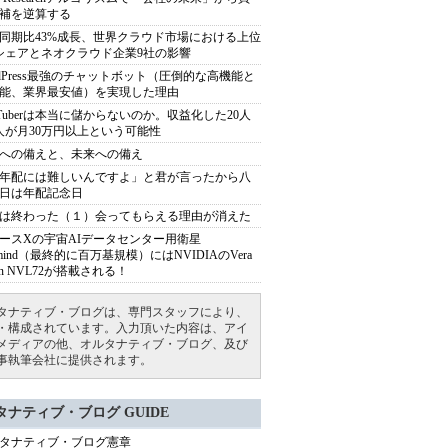
補を逆算する
同期比43%成長、世界クラウド市場における上位
シェアとネオクラウド企業9社の影響
rdPress最強のチャットボット（圧倒的な高機能と
能、業界最安値）を実現した理由
uTuberは本当に儲からないのか。収益化した20人
人が月30万円以上という可能性
への備えと、未来への備え
年配には難しいんですよ」と君が言ったから八
日は年配記念日
は終わった（１）会ってもらえる理由が消えた
ースXの宇宙AIデータセンター用衛星
armind（最終的に百万基規模）にはNVIDIAのVera
bin NVL72が搭載される！
タナティブ・ブログは、専門スタッフにより、
・構成されています。入力頂いた内容は、アイ
メディアの他、オルタナティブ・ブログ、及び
事執筆会社に提供されます。
タナティブ・ブログ GUIDE
タナティブ・ブログ憲章