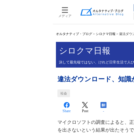
メディア
オルタナティブ・ブログ
>
シロクマ日報
>
違法ダウ
シロクマ日報
決して最先端ではない、けれど日常生活で人び
違法ダウンロード、知識
社会
Share
Post
-
マイクロソフトの調査によると、正
を出さないという結果が出たそうで