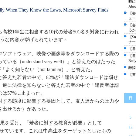
時に読
About
ally When They Know the Laws, Microsoft Survey Finds
【書
ェース"
【書
るか――
高校1年生に相当する10代の若者501名を対象に行われ
【St
うな内容が挙げられています：
チー
【書評
やソフトウェア、映像や画像等をダウンロードする際の
【書
Body
（understand very well）」と答えたのはたった
離陸
よく知らない（not familiar）」と答えた。
【書
と答えた若者の中で、82%が「違法ダウンロードは罰せ
。逆に法律を知らないと答えた若者の中で「違反者は罰
は57%に止まった。
日
対する態度に影響する要因として、友人達からの圧力や
を出せるか）があった。
5
果を受け、「若者に対する教育が必要」として
12
せています。これは中高生をターゲットとしたもの