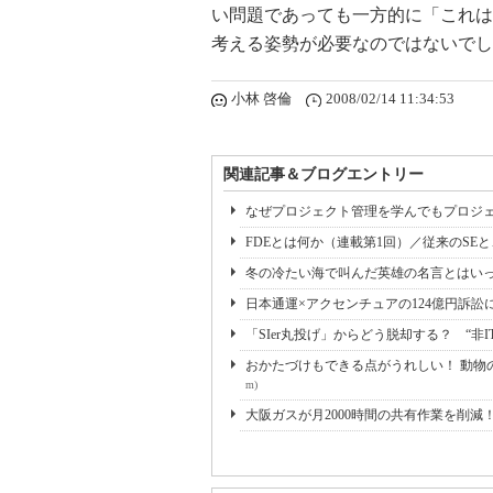
い問題であっても一方的に「これは
考える姿勢が必要なのではないでし
小林 啓倫
2008/02/14 11:34:53
関連記事＆ブログエントリー
なぜプロジェクト管理を学んでもプロジェ
FDEとは何か（連載第1回）／従来のSE
冬の冷たい海で叫んだ英雄の名言とはいっ
日本通運×アクセンチュアの124億円訴訟
「SIer丸投げ」からどう脱却する？ “非I
おかたづけもできる点がうれしい！ 動物の
m)
大阪ガスが月2000時間の共有作業を削減