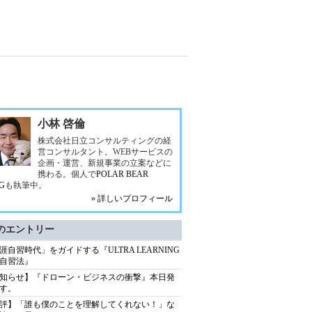
小林 啓倫
株式会社日立コンサルティングの経
営コンサルタント。WEBサービスの
企画・運営、新規事業の立案などに
携わる。個人で
POLAR BEAR
G
も執筆中。
» 詳しいプロフィール
のエントリー
涯自習時代」をガイドする『ULTRA LEARNING
自習法』
知らせ】『ドローン・ビジネスの衝撃』本日発
す。
評】「誰も僕のことを理解してくれない！」な