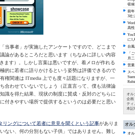
収候
前年
3社
Wo
高性
Yo
に1
「当事者」が実施したアンケートですので、どこまで
台風
「ご
議論があるところだと思います（ちなみに詳しい内容
月二
きます）。しかし言葉は悪いですが、着メロが作れる
営業
極的に若者に語りかけるという姿勢は評価できるので
スペ
St
関連は ITmedia 上でも度々話題になりますが、一
Ru
ち合わせていないでしょう（正直言って、僕も法律論
知識を得た結果、現状の制度に賛成・反対のどちらに
オル
企画
に付きやすい場所で提供するというのは必要だと思い
ティ
本記
タリングについて若者に意見を聞くという記事
がありま
オル
いない、何の分別もない子供」ではありません。難し
オル