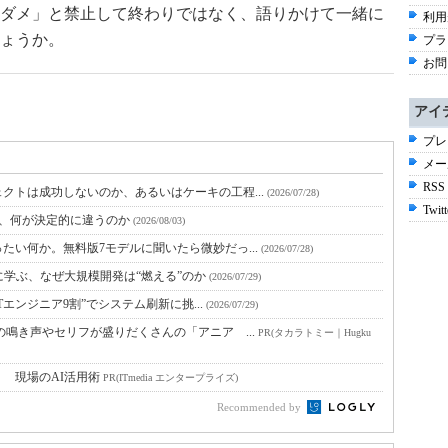
ダメ」と禁止して終わりではなく、語りかけて一緒に
利用
ょうか。
プラ
お問
アイ
プレ
メー
RSS
クトは成功しないのか、あるいはケーキの工程...
(2026/07/28)
Twitt
と、何が決定的に違うのか
(2026/08/03)
たい何か。無料版7モデルに聞いたら微妙だっ...
(2026/07/28)
に学ぶ、なぜ大規模開発は“燃える”のか
(2026/07/29)
Tエンジニア9割”でシステム刷新に挑...
(2026/07/29)
鳴き声やセリフが盛りだくさんの「アニア ...
PR(タカラトミー｜Hugku
！ 現場のAI活用術
PR(ITmedia エンタープライズ)
Recommended by