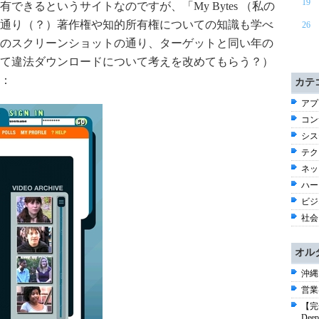
19
できるというサイトなのですが、「My Bytes （私の
通り（？）著作権や知的所有権についての知識も学べ
26
のスクリーンショットの通り、ターゲットと同い年の
て違法ダウンロードについて考えを改めてもらう？）
：
カテ
アプ
コン
シス
テク
ネッ
ハー
ビジネ
社会 
オル
沖縄
営業
【完
De