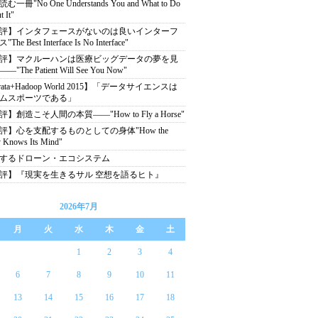
む一冊"No One Understands You and What to Do
 It"
評】インタフェースがないのは良いインターフ
The Best Interface Is No Interface"
評】マクルーハンは医療ビッグデータの夢を見
"The Patient Will See You Now"
rata+Hadoop World 2015】「データサイエンスは
ムスポーツである」
】創造こそ人間の本質――"How to Fly a Horse"
評】心を支配するものとしての身体"How the
 Knows Its Mind"
するドローン・エコシステム
評】『現実を生きるサル 空想を語るヒト』
2026年7月
月
火
水
木
金
土
1
2
3
4
6
7
8
9
10
11
13
14
15
16
17
18