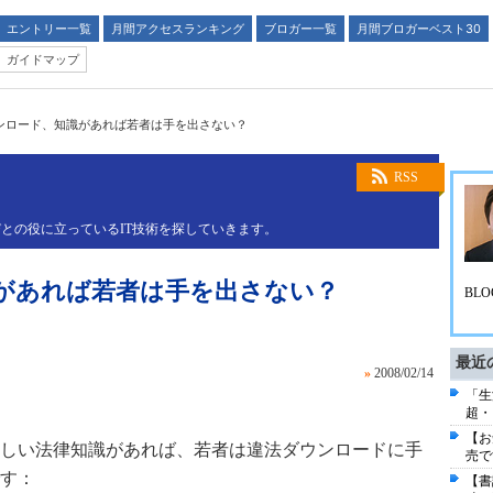
エントリー一覧
月間アクセスランキング
ブロガー一覧
月間ブロガーベスト30
ガイドマップ
ンロード、知識があれば若者は手を出さない？
RSS
との役に立っているIT技術を探していきます。
があれば若者は手を出さない？
BLO
最近
»
2008/02/14
「生
超・
【お
しい法律知識があれば、若者は違法ダウンロードに手
売で
す：
【書