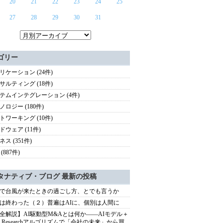
20
21
22
23
24
25
27
28
29
30
31
ゴリー
リケーション (24件)
サルティング (18件)
テムインテグレーション (4件)
ノロジー (180件)
トワーキング (10件)
ドウェア (11件)
ス (351件)
(887件)
タナティブ・ブログ 最新の投稿
で台風が来たときの過ごし方、とでも言うか
は終わった（２）普遍はAIに、個別は人間に
全解説】AI駆動型M&Aとは何か――AIモデル＋
ep Researchアルゴリズムで「会社の未来」から買