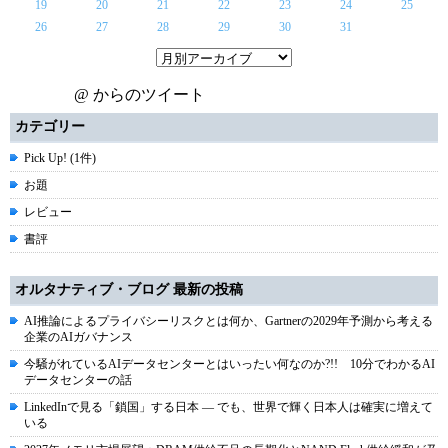
19
20
21
22
23
24
25
26
27
28
29
30
31
@ からのツイート
カテゴリー
Pick Up! (1件)
お題
レビュー
書評
オルタナティブ・ブログ 最新の投稿
AI推論によるプライバシーリスクとは何か、Gartnerの2029年予測から考える
企業のAIガバナンス
今騒がれているAIデータセンターとはいったい何なのか?!! 10分でわかるAI
データセンターの話
LinkedInで見る「鎖国」する日本 ― でも、世界で輝く日本人は確実に増えて
いる