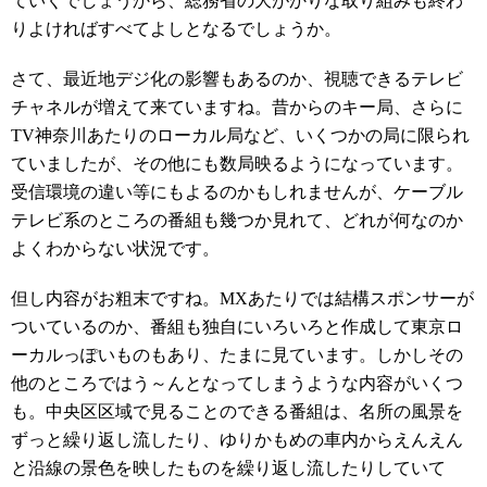
ていくでしょうから、総務省の大がかりな取り組みも終わ
りよければすべてよしとなるでしょうか。
さて、最近地デジ化の影響もあるのか、視聴できるテレビ
チャネルが増えて来ていますね。昔からのキー局、さらに
TV神奈川あたりのローカル局など、いくつかの局に限られ
ていましたが、その他にも数局映るようになっています。
受信環境の違い等にもよるのかもしれませんが、ケーブル
テレビ系のところの番組も幾つか見れて、どれが何なのか
よくわからない状況です。
但し内容がお粗末ですね。MXあたりでは結構スポンサーが
ついているのか、番組も独自にいろいろと作成して東京ロ
ーカルっぽいものもあり、たまに見ています。しかしその
他のところではう～んとなってしまうような内容がいくつ
も。中央区区域で見ることのできる番組は、名所の風景を
ずっと繰り返し流したり、ゆりかもめの車内からえんえん
と沿線の景色を映したものを繰り返し流したりしていて