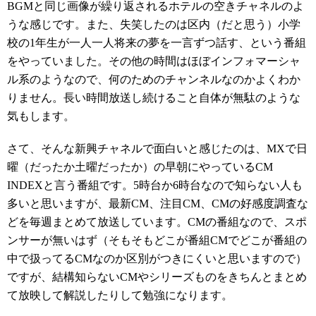
BGMと同じ画像が繰り返されるホテルの空きチャネルのよ
うな感じです。また、失笑したのは区内（だと思う）小学
校の1年生が一人一人将来の夢を一言ずつ話す、という番組
をやっていました。その他の時間はほぼインフォマーシャ
ル系のようなので、何のためのチャンネルなのかよくわか
りません。長い時間放送し続けること自体が無駄のような
気もします。
さて、そんな新興チャネルで面白いと感じたのは、MXで日
曜（だったか土曜だったか）の早朝にやっているCM
INDEXと言う番組です。5時台か6時台なので知らない人も
多いと思いますが、最新CM、注目CM、CMの好感度調査な
どを毎週まとめて放送しています。CMの番組なので、スポ
ンサーが無いはず（そもそもどこが番組CMでどこが番組の
中で扱ってるCMなのか区別がつきにくいと思いますので）
ですが、結構知らないCMやシリーズものをきちんとまとめ
て放映して解説したりして勉強になります。