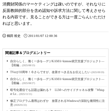
消費財関係のマーケティングは疎いのですが、それなりに
反面教師的部分を含め認知や訴求方法に関して考えさせら
れる内容です。見ることができる方は一度ごらんいただけ
ればと思います。
鶴田 裕史
2011/01/07 12:00:36
関連記事＆ブログエントリー
自分らしく、働く一歩を―デジKAMA×kintone就労支援プロジェクト―
【前編...
(2025/08/13)
TVerが10周年！今さらですが、改善すべき点をお伝えしたい
(2025/09/19)
自分らしく、働く一歩を―デジKAMA×kintone就労支援プロジェクト―
【後編...
(2025/08/27)
暗号化通信でも話題は漏れる？ LLMへのサイドチャネル攻撃「Whisp
er Le...
(2025/11/11)
修正プログラム適用はわずか 放置されるWindowsの深刻な脆弱性に注
意
(2026/01/22)