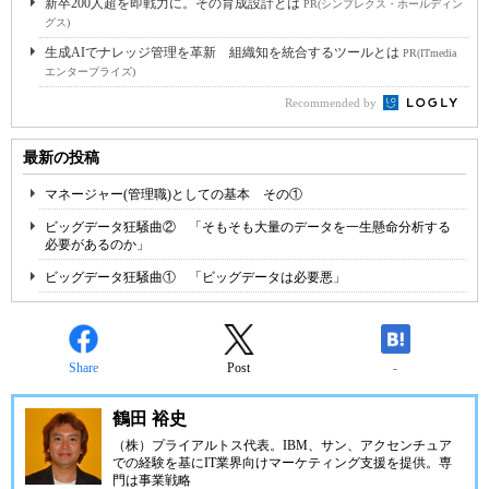
新卒200人超を即戦力に。その育成設計とは
PR(シンプレクス・ホールディン
グス)
生成AIでナレッジ管理を革新 組織知を統合するツールとは
PR(ITmedia
エンタープライズ)
Recommended by
最新の投稿
マネージャー(管理職)としての基本 その①
ビッグデータ狂騒曲② 「そもそも大量のデータを一生懸命分析する
必要があるのか」
ビッグデータ狂騒曲① 「ビッグデータは必要悪」
Share
Post
-
鶴田 裕史
（株）プライアルトス
代表。IBM、サン、アクセンチュア
での経験を基にIT業界向けマーケティング支援を提供。専
門は事業戦略