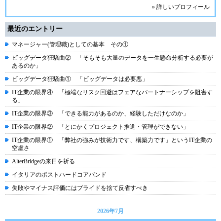
» 詳しいプロフィール
最近のエントリー
マネージャー(管理職)としての基本 その①
ビッグデータ狂騒曲② 「そもそも大量のデータを一生懸命分析する必要が
あるのか」
ビッグデータ狂騒曲① 「ビッグデータは必要悪」
IT企業の限界④ 「極端なリスク回避はフェアなパートナーシップを阻害す
る」
IT企業の限界③ 「できる能力があるのか、経験しただけなのか」
IT企業の限界② 「とにかくプロジェクト推進・管理ができない」
IT企業の限界① 「弊社の強みが技術力です、構築力です」というIT企業の
空虚さ
AlterBridgeの来日を祈る
イタリアのポストハードコアバンド
失敗やマイナス評価にはプライドを捨て反省すべき
2026年7月