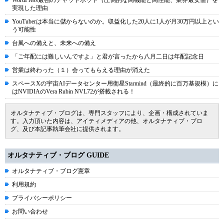
WordPress最強のチャットボット（圧倒的な高機能と高性能、業界最安値）を
実現した理由
YouTuberは本当に儲からないのか。収益化した20人に1人が月30万円以上とい
う可能性
台風への備えと、未来への備え
「ご年配には難しいんですよ」と君が言ったから八月二日は年配記念日
営業は終わった（１）会ってもらえる理由が消えた
スペースXの宇宙AIデータセンター用衛星Starmind（最終的に百万基規模）に
はNVIDIAのVera Rubin NVL72が搭載される！
オルタナティブ・ブログは、専門スタッフにより、企画・構成されていま
す。入力頂いた内容は、アイティメディアの他、オルタナティブ・ブロ
グ、及び本記事執筆会社に提供されます。
オルタナティブ・ブログ GUIDE
オルタナティブ・ブログ憲章
利用規約
プライバシーポリシー
お問い合わせ