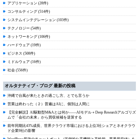
アプリケーション (28件)
コンサルティング (514件)
システムインテグレーション (103件)
テクノロジー (54件)
ネットワーキング (106件)
ハードウェア (19件)
ビジネス (508件)
ミドルウェア (16件)
社会 (556件)
オルタナティブ・ブログ 最新の投稿
沖縄で台風が来たときの過ごし方、とでも言うか
営業は終わった（２）普遍はAIに、個別は人間に
【完全解説】AI駆動型M&Aとは何か――AIモデル＋Deep Researchアルゴリズ
ムで「会社の未来」から買収候補を逆算する
前年同期比43%成長、世界クラウド市場における上位3社シェアとネオクラウ
ド企業9社の影響