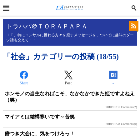
トラパパ＠ＴＯＲＡＰＡＰＡ
ＩＴ、特にコンサルに携わる方々を癒すメッセージを、ついでに趣味のダー
ツ話も交えて・・
「社会」カテゴリーの投稿 (18/55)
Share
Post
-
ホンモノの当主なればこそ、なかなかできた姫ですよねえ
（笑）
2010/01/31
Comment(2)
マイアミは結構寒いです～苦笑
2010/01/28
Comment(0)
餅つき大会に、気をつけろっ！