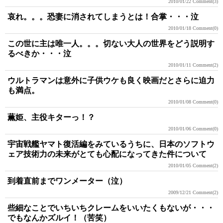
2010/01/22
Comment(3)
哀れ。。。恐妻に消されてしまうとは！合掌・・・泣
2010/01/18
Comment(0)
この世に主は唯一人。。。切ない大人の世界をどう説明す
るべきか・・・泣
2010/01/11
Comment(2)
ウルトラマンは意外に子供ウケも良く映画だとさらに迫力
も満点。
2010/01/08
Comment(0)
薫姫、主役キターっ！？
2010/01/06
Comment(0)
宇宙戦艦ヤマト復活編をみているうちに、日本のソフトウ
ェア技術力の未来がとても心配になってきた件について
2010/01/05
Comment(2)
到着直前までワンメーター（泣）
2009/12/21
Comment(2)
些細なことでいちいちクレームをいいたくもないが・・・
でもなんかズルイ！（苦笑）