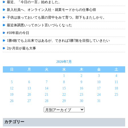
最近、「今日の一言」始めました。
新入社員へ、オンライン入社・就業モードからの仕事心得
子供は放っておいても親の背中をみて育つ。部下もまたしかり。
最近体調悪いってホント言いづらくなった
#10年前の今日
1勝4敗でも上出来ではあるが、できれば3勝7敗を目指していきたい
2か月目が最も大事
2026年7月
日
月
火
水
木
金
土
1
2
3
4
5
6
7
8
9
10
11
12
13
14
15
16
17
18
19
20
21
22
23
24
25
26
27
28
29
30
31
カテゴリー