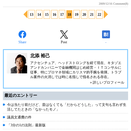
2009/12/16
Comment(8)
13
14
15
16
17
18
19
20
21
22
Share
Post
-
北添 裕己
アクセンチュア、ヘッドストロングを経て現在、キタゾエ
アンドカンパニーで金融機関はじめ経営・ＩＴコンサルに
従事、特にプロマネ領域にカリスマ的手腕を発揮。トラブ
ル案件の火消しでは時に名指しで指名される存在。
» 詳しいプロフィール
最近のエントリー
今は当たり前だけど、昔はなくても「だからどうした」って文句も言わず生
活してたときの「なかったモノ」
議員文通費の件
「3分の1の法則」最新版