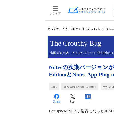
メディア
オルタナティブ・ブログ
>
The Grouchy Bug
>
Note
The Grouchy Bug
米国東海岸発、とあるソフトウェア開発者の
Notesの次期バージョンがやって
EditionとNotes App Plu
IBM
IBM Lotus Notes / Domino
テクノ
Share
Post
-
Lotusphere 2012で発表になったIBM Lotu