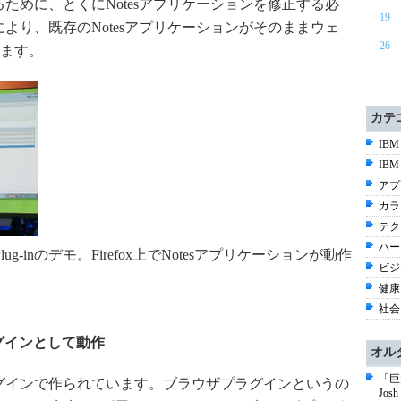
で動作させるために、とくにNotesアプリケーションを修正する必
19
ug-inにより、既存のNotesアプリケーションがそのままウェ
26
ます。
カテ
IBM
IBM 
アプ
カラ
テク
ハー
 App Plug-inのデモ。Firefox上でNotesアプリケーションが動作
ビジ
健康
社会 
ザプラグインとして動作
オル
「巨
ブラウザプラグインで作られています。ブラウザプラグインというの
Jo