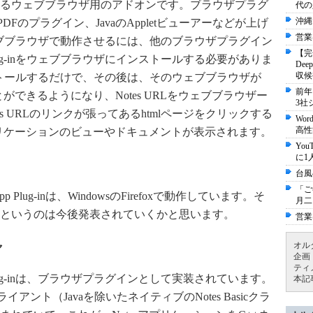
るウェブブラウザ用のアドオンです。ブラウザプラグ
代の
沖縄
DFのプラグイン、JavaのAppletビューアーなどが上げ
営業
-inをウェブブラウザで動作させるには、他のブラウザプラグイン
【完
 Plug-inをウェブブラウザにインストールする必要がありま
De
収候
inをインストールするだけで、その後は、そのウェブブラウザが
前年
とができるようになり、Notes URLをウェブブラウザー
3社
s URLのリンクが張ってあるhtmlページをクリックする
Wo
高性
プリケーションのビューやドキュメントが表示されます。
Yo
に1
台風
「ご
 App Plug-inは、WindowsのFirefoxで動作しています。そ
月二
というのは今後発表されていくかと思います。
営業
ャ
オル
企画
ティ
 Plug-inは、ブラウザプラグインとして実装されています。
本記
tesクライアント（Javaを除いたネイティブのNotes Basicクラ