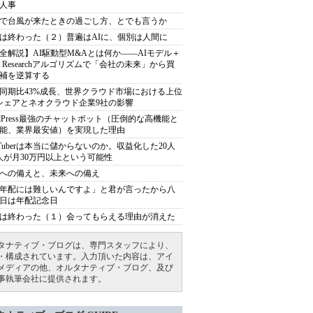
人事
で台風が来たときの過ごし方、とでも言うか
は終わった（２）普遍はAIに、個別は人間に
全解説】AI駆動型M&Aとは何か――AIモデル＋
ep Researchアルゴリズムで「会社の未来」から買
補を逆算する
同期比43%成長、世界クラウド市場における上位
シェアとネオクラウド企業9社の影響
rdPress最強のチャットボット（圧倒的な高機能と
能、業界最安値）を実現した理由
uTuberは本当に儲からないのか。収益化した20人
人が月30万円以上という可能性
への備えと、未来への備え
年配には難しいんですよ」と君が言ったから八
日は年配記念日
は終わった（１）会ってもらえる理由が消えた
タナティブ・ブログは、専門スタッフにより、
・構成されています。入力頂いた内容は、アイ
メディアの他、オルタナティブ・ブログ、及び
事執筆会社に提供されます。