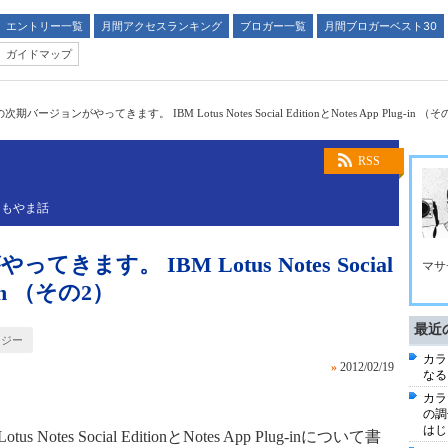
エントリー一覧
月間アクセスランキング
ブロガー一覧
月間ブロガーベスト30
ガイドマップ
sの次期バージョンがやってきます。 IBM Lotus Notes Social EditionとNotes App Plug-in （
RSS
よもやま話
きます。 IBM Lotus Notes Social
マサ
g-in （その2）
最近
ロジー
カラ
»
2012/02/19
なる
カラ
の調
はじ
s Notes Social EditionとNotes App Plug-inについて書