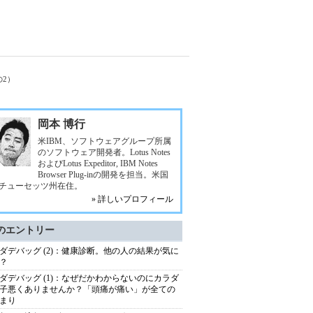
その2）
岡本 博行
米IBM、ソフトウェアグループ所属
のソフトウェア開発者。Lotus Notes
およびLotus Expeditor, IBM Notes
Browser Plug-inの開発を担当。米国
チューセッツ州在住。
» 詳しいプロフィール
のエントリー
ダデバッグ (2)：健康診断。他の人の結果が気に
？
ダデバッグ (1)：なぜだかわからないのにカラダ
子悪くありませんか？「頭痛が痛い」が全ての
まり