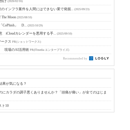
旦お預け
(2026/02/16)
のインフラ案件を人間にはできない業で発掘...
(2025/09/23)
 The Moon
(2025/08/10)
CoPhish」 D...
(2025/10/29)
 iCloudカレンダーを悪用する手...
(2025/09/10)
ワークス
PR(ショットワークス)
！ 現場のAI活用術
PR(ITmedia エンタープライズ)
Recommended by
の結果が気になる？
ないのにカラダの調子悪くありませんか？「頭痛が痛い」が全てのはじま
ト10