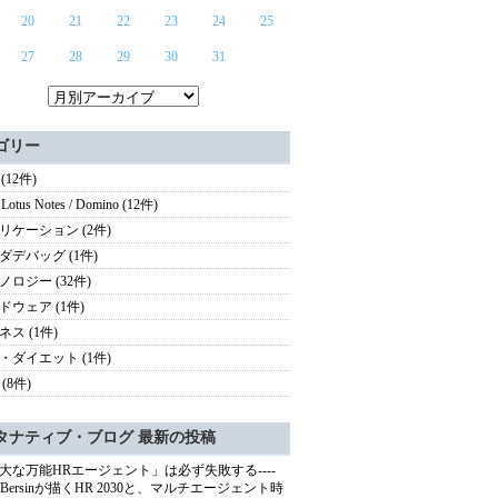
20
21
22
23
24
25
27
28
29
30
31
ゴリー
 (12件)
Lotus Notes / Domino (12件)
リケーション (2件)
ダデバッグ (1件)
ノロジー (32件)
ドウェア (1件)
ネス (1件)
・ダイエット (1件)
(8件)
タナティブ・ブログ 最新の投稿
大な万能HRエージェント」は必ず失敗する----
sh Bersinが描くHR 2030と、マルチエージェント時