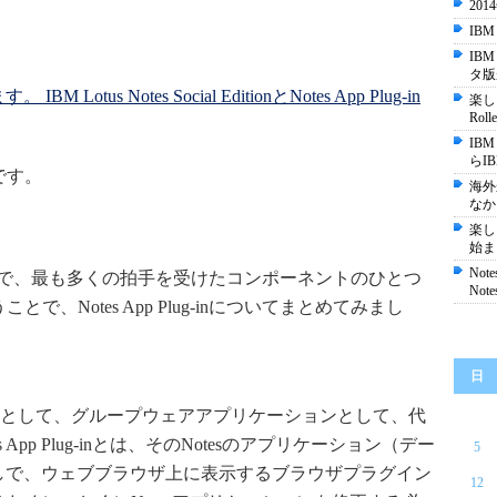
20
IBM
IBM
タ版
tus Notes Social EditionとNotes App Plug-in
楽し
Rolle
IBM 
らI
てです。
海外
なか
楽し
始ま
No
（基調講演）で、最も多くの拍手を受けたコンポーネントのひとつ
Note
ということで、Notes App Plug-inについてまとめてみまし
日
として、グループウェアアプリケーションとして、代
es App Plug-inとは、そのNotesのアプリケーション（デー
5
無しで、ウェブブラウザ上に表示するブラウザプラグイン
12