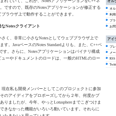
れていて、これが、NotesアプリケーションをC++ネ
オル
ですので、既存のNotesアプリケーションが修正する
オル
inを通してブラウザ上で動作することができます。
利用
プラ
つ軽量なNotesクライアント
お問
ストーラも小さく、非常に小さなNotesとしてウェブブラウザ上で
アイ
avaベースのNotes Standardよりも、また、C++ベ
プレ
に高速です。さらに、Notesアプリケーションはバイナリ構成
メー
のビューやドキュメントのロードは、一般のHTMLのロー
RSS
Twitt
-inですが、現在私も開発メンバーとしてこのプロジェクトに参加
そのアイディアをプロポーズしてから２年、何度かプ
ましたが、今年、やっとLotusphereまでこぎつけま
できなかった機能がいろいろ動いています。それらに
いたきたいと思っています。