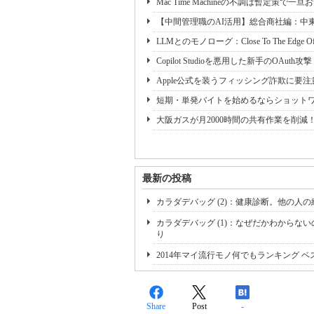
Mac Time Machineの不調は暫定策で一
【中間管理職のAI活用】総合商社編：中東
LLMとのモノローグ：Close To The Edge Of
Copilot Studioを悪用した新手のOAuth攻撃「
Apple公式を装うフィッシング詐欺に要注意
短期・単発バイトを始めるならショット
大阪ガスが月2000時間の共有作業を削減
最新の投稿
カラダデバッグ (2)：健康診断。他の人
カラダデバッグ (1)：なぜだかわから
り
2014年マイ流行モノ何でもランキング ベス
Share
Post
-