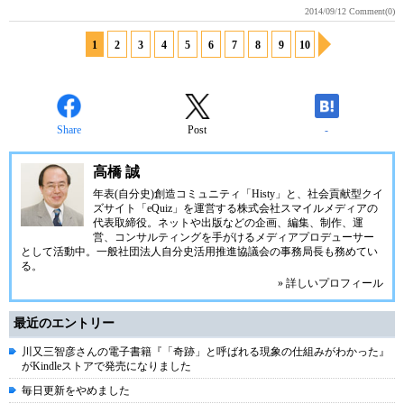
2014/09/12
Comment(0)
1
2
3
4
5
6
7
8
9
10
Share
Post
-
高橋 誠
年表(自分史)創造コミュニティ「
Histy
」と、社会貢献型クイ
ズサイト「
eQuiz
」を運営する
株式会社スマイルメディア
の
代表取締役。ネットや出版などの企画、編集、制作、運
営、コンサルティングを手がけるメディアプロデューサー
として活動中。
一般社団法人自分史活用推進協議会
の事務局長も務めてい
る。
» 詳しいプロフィール
最近のエントリー
川又三智彦さんの電子書籍『「奇跡」と呼ばれる現象の仕組みがわかった』
がKindleストアで発売になりました
毎日更新をやめました