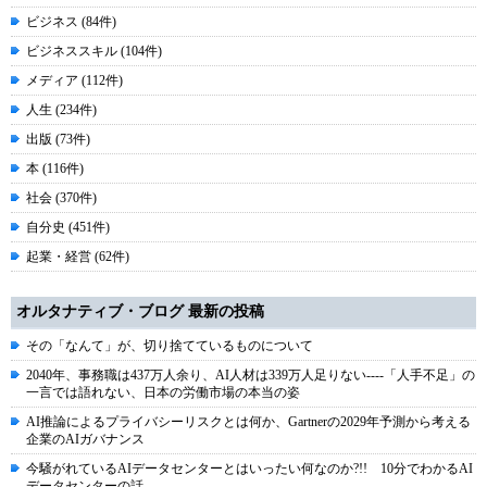
ビジネス (84件)
ビジネススキル (104件)
メディア (112件)
人生 (234件)
出版 (73件)
本 (116件)
社会 (370件)
自分史 (451件)
起業・経営 (62件)
オルタナティブ・ブログ 最新の投稿
その「なんて」が、切り捨てているものについて
2040年、事務職は437万人余り、AI人材は339万人足りない----「人手不足」の
一言では語れない、日本の労働市場の本当の姿
AI推論によるプライバシーリスクとは何か、Gartnerの2029年予測から考える
企業のAIガバナンス
今騒がれているAIデータセンターとはいったい何なのか?!! 10分でわかるAI
データセンターの話