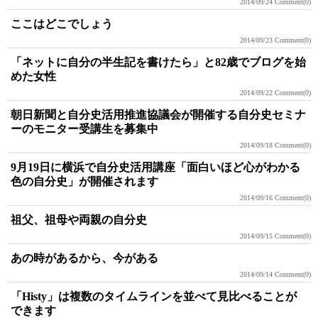
2014/09/24
Comment(0)
ここはどこでしょう
2014/09/23
Comment(0)
「ネットに自分の半生記を書けたら」と82歳でブログを始
めた女性
2014/09/22
Comment(0)
朝日新聞と自分史活用推進協議会が開催する自分史セミナ
ーのモニター受講生を募集中
2014/09/18
Comment(0)
9月19日に横浜で自分史活用講座「面白いほど心がわかる
色の自分史」が開催されます
2014/09/16
Comment(0)
祖父、祖母や両親の自分史
2014/09/15
Comment(0)
あの時があるから、今がある
2014/09/14
Comment(0)
「Histy」は複数のタイムラインを並べて見比べることが
できます