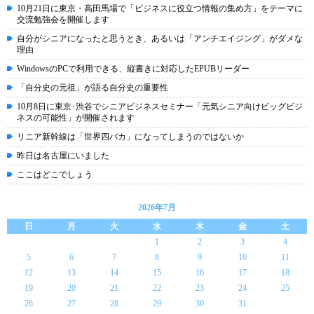
10月21日に東京・高田馬場で「ビジネスに役立つ情報の集め方」をテーマに
交流勉強会を開催します
自分がシニアになったと思うとき、あるいは「アンチエイジング」がダメな
理由
WindowsのPCで利用できる、縦書きに対応したEPUBリーダー
「自分史の元祖」が語る自分史の重要性
10月8日に東京･渋谷でシニアビジネスセミナー「元気シニア向けビッグビジ
ネスの可能性」が開催されます
リニア新幹線は「世界四バカ」になってしまうのではないか
昨日は名古屋にいました
ここはどこでしょう
2026年7月
日
月
火
水
木
金
土
1
2
3
4
5
6
7
8
9
10
11
12
13
14
15
16
17
18
19
20
21
22
23
24
25
26
27
28
29
30
31