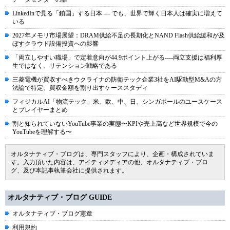
LinkedInで見る「鎖国」する日本 ― でも、世界で輝く日本人は確実に増えて
いる
2027年メモリ市場展望：DRAM供給不足の長期化とNAND Flash供給緩和が及
ぼすクラウド設備投資への影響
「両立しやすい職場」で定着意向が44.9ポイント上がる----両立支援は福利厚
生ではなく、リテンション戦略である
三菱電機が買収すべきウクライナの防衛テック企業3社をAI駆動型M&Aの方
法論で特定、買収金額を割り出すケーススタディ
フィジカルAI「物流テック」米、欧、中、日、シンガポールのユースケース
とプレイヤーまとめ
割と知られていないYouTube事業の実態〜KPIや売上高など世界規模で今の
YouTubeを理解する〜
オルタナティブ・ブログは、専門スタッフにより、企画・構成されていま
す。入力頂いた内容は、アイティメディアの他、オルタナティブ・ブロ
グ、及び本記事執筆会社に提供されます。
オルタナティブ・ブログ GUIDE
オルタナティブ・ブログ憲章
利用規約