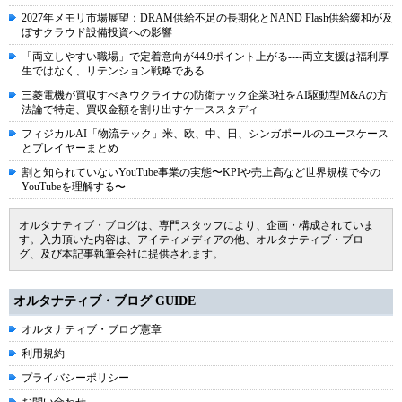
2027年メモリ市場展望：DRAM供給不足の長期化とNAND Flash供給緩和が及
ぼすクラウド設備投資への影響
「両立しやすい職場」で定着意向が44.9ポイント上がる----両立支援は福利厚
生ではなく、リテンション戦略である
三菱電機が買収すべきウクライナの防衛テック企業3社をAI駆動型M&Aの方
法論で特定、買収金額を割り出すケーススタディ
フィジカルAI「物流テック」米、欧、中、日、シンガポールのユースケース
とプレイヤーまとめ
割と知られていないYouTube事業の実態〜KPIや売上高など世界規模で今の
YouTubeを理解する〜
オルタナティブ・ブログは、専門スタッフにより、企画・構成されていま
す。入力頂いた内容は、アイティメディアの他、オルタナティブ・ブロ
グ、及び本記事執筆会社に提供されます。
オルタナティブ・ブログ GUIDE
オルタナティブ・ブログ憲章
利用規約
プライバシーポリシー