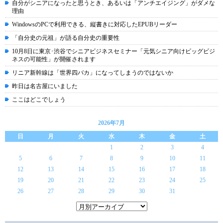
自分がシニアになったと思うとき、あるいは「アンチエイジング」がダメな
理由
WindowsのPCで利用できる、縦書きに対応したEPUBリーダー
「自分史の元祖」が語る自分史の重要性
10月8日に東京･渋谷でシニアビジネスセミナー「元気シニア向けビッグビジ
ネスの可能性」が開催されます
リニア新幹線は「世界四バカ」になってしまうのではないか
昨日は名古屋にいました
ここはどこでしょう
2026年7月
日
月
火
水
木
金
土
1
2
3
4
5
6
7
8
9
10
11
12
13
14
15
16
17
18
19
20
21
22
23
24
25
26
27
28
29
30
31