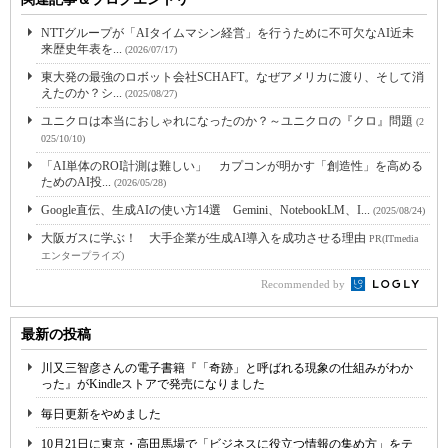
NTTグループが「AIタイムマシン経営」を行うために不可欠なAI近未
来歴史年表を...
(2026/07/17)
東大発の最強のロボット会社SCHAFT。なぜアメリカに渡り、そして消
えたのか？シ...
(2025/08/27)
ユニクロは本当におしゃれになったのか？～ユニクロの『クロ』問題
(2
025/10/10)
「AI単体のROI計測は難しい」 カプコンが明かす「創造性」を高める
ためのAI投...
(2026/05/28)
Google直伝、生成AIの使い方14選 Gemini、NotebookLM、I...
(2025/08/24)
大阪ガスに学ぶ！ 大手企業が生成AI導入を成功させる理由
PR(ITmedia
エンタープライズ)
Recommended by
最新の投稿
川又三智彦さんの電子書籍『「奇跡」と呼ばれる現象の仕組みがわか
った』がKindleストアで発売になりました
毎日更新をやめました
10月21日に東京・高田馬場で「ビジネスに役立つ情報の集め方」をテ