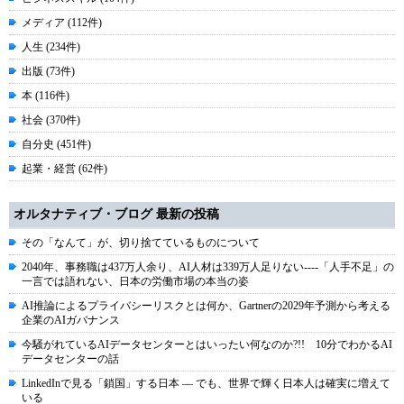
メディア (112件)
人生 (234件)
出版 (73件)
本 (116件)
社会 (370件)
自分史 (451件)
起業・経営 (62件)
オルタナティブ・ブログ 最新の投稿
その「なんて」が、切り捨てているものについて
2040年、事務職は437万人余り、AI人材は339万人足りない----「人手不足」の
一言では語れない、日本の労働市場の本当の姿
AI推論によるプライバシーリスクとは何か、Gartnerの2029年予測から考える
企業のAIガバナンス
今騒がれているAIデータセンターとはいったい何なのか?!! 10分でわかるAI
データセンターの話
LinkedInで見る「鎖国」する日本 ― でも、世界で輝く日本人は確実に増えて
いる