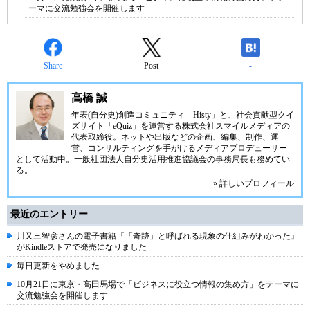
ーマに交流勉強会を開催します
Share
Post
-
高橋 誠
年表(自分史)創造コミュニティ「
Histy
」と、社会貢献型クイ
ズサイト「
eQuiz
」を運営する
株式会社スマイルメディア
の
代表取締役。ネットや出版などの企画、編集、制作、運
営、コンサルティングを手がけるメディアプロデューサー
として活動中。
一般社団法人自分史活用推進協議会
の事務局長も務めてい
る。
» 詳しいプロフィール
最近のエントリー
川又三智彦さんの電子書籍『「奇跡」と呼ばれる現象の仕組みがわかった』
がKindleストアで発売になりました
毎日更新をやめました
10月21日に東京・高田馬場で「ビジネスに役立つ情報の集め方」をテーマに
交流勉強会を開催します