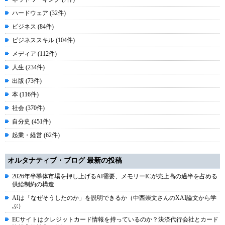
ハードウェア (32件)
ビジネス (84件)
ビジネススキル (104件)
メディア (112件)
人生 (234件)
出版 (73件)
本 (116件)
社会 (370件)
自分史 (451件)
起業・経営 (62件)
オルタナティブ・ブログ 最新の投稿
2026年半導体市場を押し上げるAI需要、メモリーICが売上高の過半を占める
供給制約の構造
AIは「なぜそうしたのか」を説明できるか（中西崇文さんのXAI論文から学
ぶ）
ECサイトはクレジットカード情報を持っているのか？決済代行会社とカード