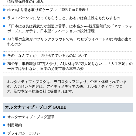
情報非保持化の仕組み
cheeroより巻き取り式ケーブル USB-C to C発表！
ラストパーソンになってもらうこと、あるいは自主性をもたらすもの
「日本は改良は得意だが創造は苦手」は本当か----新原浩朗氏の「ネオ・ジャ
ポニズム」が示す、日本型イノベーションの設計原理
AI市場の主流がパブリッククラウドでも、なぜプライベートAIに商機が生ま
れるのか
その「なんて」が、切り捨てているものについて
2040年、事務職は437万人余り、AI人材は339万人足りない----「人手不足」の
一言では語れない、日本の労働市場の本当の姿
オルタナティブ・ブログは、専門スタッフにより、企画・構成されていま
す。入力頂いた内容は、アイティメディアの他、オルタナティブ・ブロ
グ、及び本記事執筆会社に提供されます。
オルタナティブ・ブログ GUIDE
オルタナティブ・ブログ憲章
利用規約
プライバシーポリシー