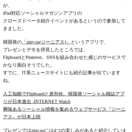
が、
iPad対応ソーシャルマガジンアプリの
クローズドベータ紹介イベントがあるというので参加して
きました。
韓国発の
「ziny.us(ジーニアス)」
というアプリで、
プレゼンとデモを拝見したところでは、
FlipboardとPinterest、SNSを組み合わせた感じのサービスで
かなり面白そうでした。
すでに、IT系ニュースサイトにも紹介記事が出ています
ね。
人工知能でFlipboardと差別化、韓国発ソーシャル雑誌アプ
リが日本進出 -INTERNET Watch
興味あるソーシャル情報を集めるウェブサービス『ジーニ
アス』が日本上陸
プレゼンではziny.usには4つの楽しみがあると紹介していま