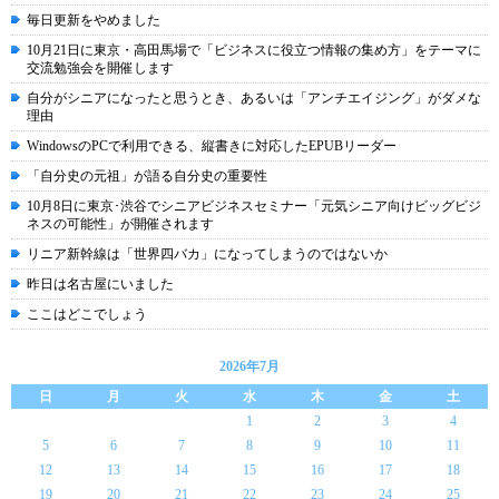
毎日更新をやめました
10月21日に東京・高田馬場で「ビジネスに役立つ情報の集め方」をテーマに
交流勉強会を開催します
自分がシニアになったと思うとき、あるいは「アンチエイジング」がダメな
理由
WindowsのPCで利用できる、縦書きに対応したEPUBリーダー
「自分史の元祖」が語る自分史の重要性
10月8日に東京･渋谷でシニアビジネスセミナー「元気シニア向けビッグビジ
ネスの可能性」が開催されます
リニア新幹線は「世界四バカ」になってしまうのではないか
昨日は名古屋にいました
ここはどこでしょう
2026年7月
日
月
火
水
木
金
土
1
2
3
4
5
6
7
8
9
10
11
12
13
14
15
16
17
18
19
20
21
22
23
24
25