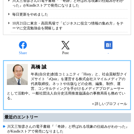
川又三智彦さんの電子書籍『「奇跡」と呼ばれる現象の仕組みがわか
った』がKindleストアで発売になりました
毎日更新をやめました
10月21日に東京・高田馬場で「ビジネスに役立つ情報の集め方」をテ
ーマに交流勉強会を開催します
Share
Post
-
高橋 誠
年表(自分史)創造コミュニティ「
Histy
」と、社会貢献型クイ
ズサイト「
eQuiz
」を運営する
株式会社スマイルメディア
の
代表取締役。ネットや出版などの企画、編集、制作、運
営、コンサルティングを手がけるメディアプロデューサー
として活動中。
一般社団法人自分史活用推進協議会
の事務局長も務めてい
る。
» 詳しいプロフィール
最近のエントリー
川又三智彦さんの電子書籍『「奇跡」と呼ばれる現象の仕組みがわかった』
がKindleストアで発売になりました