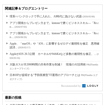
関連記事＆ブログエントリー
理系×パンクロックで手に入れた、AI時代に負けない武器
(2026/05/06)
アプリ開発からプレゼン力まで。kintoneで磨くビジネススキル―「Re.c
o....
(2026/07/03)
アプリ開発からプレゼン力まで。kintoneで磨くビジネススキル―「Re.c
o....
(2026/06/26)
Apple、「macOS」や「iOS」に影響するゼロデイ脆弱性を修正 悪用確
認済...
(2026/02/17)
AppleがiOS 26.5公開 カーネルやWebKitなど多数の脆弱性を修正、...
(2
026/05/16)
大阪ガスが月2000時間の共有作業を削減！ 現場のAI活用術
PR(ITmedia
エンタープライズ)
日本HPが提唱する“予防医療型”IT運用のアプローチとは
PR(ITmedia エグ
ゼクティブ)
Recommended by
最新の投稿