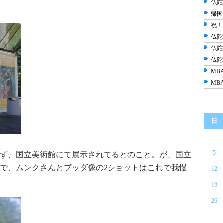
仏陀
帰国
祝！
仏陀
仏陀
仏陀
MB
MB
日
5
ず、国立美術館にて展示されてるとのこと。が、国立
で、ムンクさんとブッダ像の2ショットはこれで我慢
12
19
26