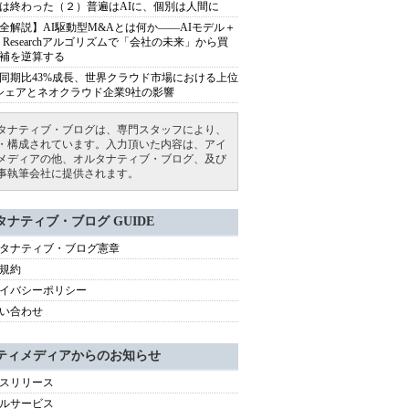
は終わった（２）普遍はAIに、個別は人間に
全解説】AI駆動型M&Aとは何か――AIモデル＋
ep Researchアルゴリズムで「会社の未来」から買
補を逆算する
同期比43%成長、世界クラウド市場における上位
シェアとネオクラウド企業9社の影響
タナティブ・ブログは、専門スタッフにより、
・構成されています。入力頂いた内容は、アイ
メディアの他、オルタナティブ・ブログ、及び
事執筆会社に提供されます。
タナティブ・ブログ GUIDE
タナティブ・ブログ憲章
規約
イバシーポリシー
い合わせ
ティメディアからのお知らせ
スリリース
ルサービス