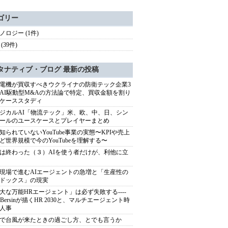
ゴリー
ノロジー (1件)
(39件)
タナティブ・ブログ 最新の投稿
電機が買収すべきウクライナの防衛テック企業3
AI駆動型M&Aの方法論で特定、買収金額を割り
ケーススタディ
ジカルAI「物流テック」米、欧、中、日、シン
ールのユースケースとプレイヤーまとめ
知られていないYouTube事業の実態〜KPIや売上
ど世界規模で今のYouTubeを理解する〜
は終わった（３）AIを使う者だけが、利他に立
現場で進むAIエージェントの急増と「生産性の
ドックス」の現実
大な万能HRエージェント」は必ず失敗する----
sh Bersinが描くHR 2030と、マルチエージェント時
人事
で台風が来たときの過ごし方、とでも言うか