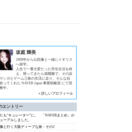
坂庭 輝美
2008年から仏陀像と一緒にイギリス
へ留学。
人生で一番大変だった学生生活を終
え、帰ってきたら就職難で、その反
マンガとゲーム三昧の生活に走り、そんな自
拾ってくれた NAVER Japan 事業戦略室 にて現
務中。
» 詳しいプロフィール
のエントリー
たも“キュレーター”に。 「NAVERまとめ」が
ューアルしました。
像と行く大阪ディープな旅・その2