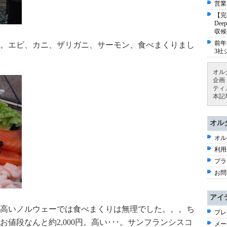
営業
【完
De
収候
前年
。エビ、カニ、ザリガニ、サーモン、食べまくりまし
3社
オル
企画
ティ
本記
オル
オル
利用
プラ
お問
アイ
高いノルウェーでは食べまくりは無理でした。。。ち
プレ
値段なんと約2,000円。高い･･･。サンフランシスコ
メー