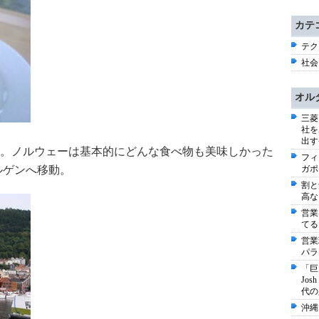
カテ
テク
社会 
オル
三菱
社を
出す
。ノルウェーは基本的にどんな食べ物も美味しかった
フィ
ルゲンへ移動。
ガポ
割と
高な
営業
てる
営業
パラ
「巨
Jo
代の
沖縄