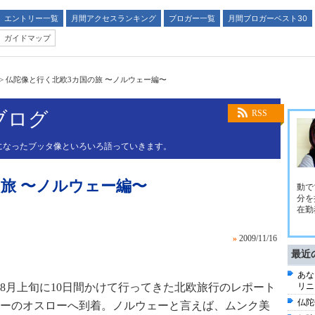
エントリー一覧
月間アクセスランキング
ブロガー一覧
月間ブロガーベスト30
ガイドマップ
>
仏陀像と行く北欧3カ国の旅 〜ノルウェー編〜
ブログ
RSS
になったブッタ像といろいろ語っていきます。
旅 〜ノルウェー編〜
動で
分を
在勤
»
2009/11/16
最近
あな
8月上旬に10日間かけて行ってきた北欧旅行のレポート
リニ
仏陀
ーのオスローへ到着。ノルウェーと言えば、ムンク美