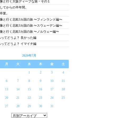
像と行く大阪ディープな旅・その１
してからの半年間。
卒業。
像と行く北欧3カ国の旅 〜フィンランド編〜
像と行く北欧3カ国の旅 〜スウェーデン編〜
像と行く北欧3カ国の旅 〜ノルウェー編〜
Aってどうよ？ 良かった編
Aってどうよ？ イマイチ編
2026年7月
月
火
水
木
金
土
1
2
3
4
6
7
8
9
10
11
13
14
15
16
17
18
20
21
22
23
24
25
27
28
29
30
31