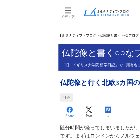
メディア
オルタナティブ・ブログ
>
仏陀像と書く○○なブログ
仏陀像と書く○○な
「旧：イギリス大学院 留学日記」で一躍有名
仏陀像と行く北欧3カ国の
社会
Share
Post
-
随分時間が経ってしまいましたが、
です。まずはロンドンからノルウェ