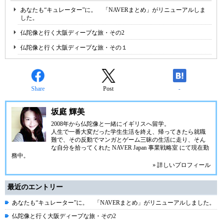
あなたも“キュレーター”に。 「NAVERまとめ」がリニューアルしま
した。
仏陀像と行く大阪ディープな旅・その2
仏陀像と行く大阪ディープな旅・その１
Share
Post
-
坂庭 輝美
2008年から仏陀像と一緒にイギリスへ留学。
人生で一番大変だった学生生活を終え、帰ってきたら就職
難で、その反動でマンガとゲーム三昧の生活に走り、そん
な自分を拾ってくれた NAVER Japan 事業戦略室 にて現在勤
務中。
» 詳しいプロフィール
最近のエントリー
あなたも“キュレーター”に。 「NAVERまとめ」がリニューアルしました。
仏陀像と行く大阪ディープな旅・その2