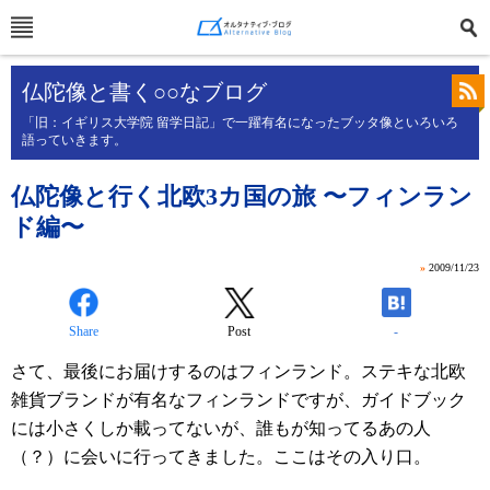
仏陀像と書く○○なブログ
「旧：イギリス大学院 留学日記」で一躍有名になったブッタ像といろいろ
語っていきます。
仏陀像と行く北欧3カ国の旅 〜フィンラン
ド編〜
»
2009/11/23
Share
Post
-
さて、最後にお届けするのはフィンランド。ステキな北欧
雑貨ブランドが有名なフィンランドですが、ガイドブック
には小さくしか載ってないが、誰もが知ってるあの人
（？）に会いに行ってきました。ここはその入り口。