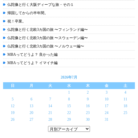
仏陀像と行く大阪ディープな旅・その１
帰国してからの半年間。
祝！卒業。
仏陀像と行く北欧3カ国の旅 〜フィンランド編〜
仏陀像と行く北欧3カ国の旅 〜スウェーデン編〜
仏陀像と行く北欧3カ国の旅 〜ノルウェー編〜
MBAってどうよ？ 良かった編
MBAってどうよ？ イマイチ編
2026年7月
日
月
火
水
木
金
土
1
2
3
4
5
6
7
8
9
10
11
12
13
14
15
16
17
18
19
20
21
22
23
24
25
26
27
28
29
30
31