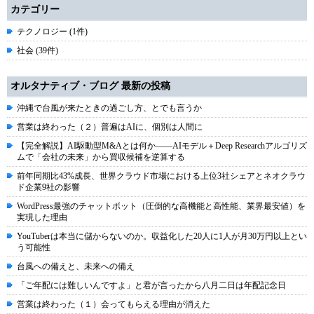
カテゴリー
テクノロジー (1件)
社会 (39件)
オルタナティブ・ブログ 最新の投稿
沖縄で台風が来たときの過ごし方、とでも言うか
営業は終わった（２）普遍はAIに、個別は人間に
【完全解説】AI駆動型M&Aとは何か――AIモデル＋Deep Researchアルゴリズ
ムで「会社の未来」から買収候補を逆算する
前年同期比43%成長、世界クラウド市場における上位3社シェアとネオクラウ
ド企業9社の影響
WordPress最強のチャットボット（圧倒的な高機能と高性能、業界最安値）を
実現した理由
YouTuberは本当に儲からないのか。収益化した20人に1人が月30万円以上とい
う可能性
台風への備えと、未来への備え
「ご年配には難しいんですよ」と君が言ったから八月二日は年配記念日
営業は終わった（１）会ってもらえる理由が消えた