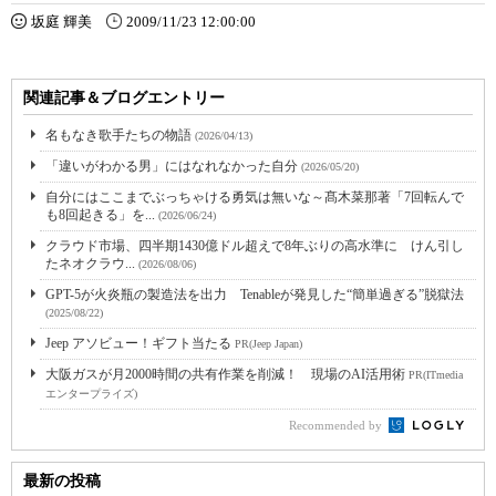
坂庭 輝美
2009/11/23 12:00:00
関連記事＆ブログエントリー
名もなき歌手たちの物語
(2026/04/13)
「違いがわかる男」にはなれなかった自分
(2026/05/20)
自分にはここまでぶっちゃける勇気は無いな～髙木菜那著「7回転んで
も8回起きる」を...
(2026/06/24)
クラウド市場、四半期1430億ドル超えで8年ぶりの高水準に けん引し
たネオクラウ...
(2026/08/06)
GPT-5が火炎瓶の製造法を出力 Tenableが発見した“簡単過ぎる”脱獄法
(2025/08/22)
Jeep アソビュー！ギフト当たる
PR(Jeep Japan)
大阪ガスが月2000時間の共有作業を削減！ 現場のAI活用術
PR(ITmedia
エンタープライズ)
Recommended by
最新の投稿