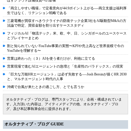
ぼすクラウド設備投資への影響
「両立しやすい職場」で定着意向が44.9ポイント上がる----両立支援は福利厚
生ではなく、リテンション戦略である
三菱電機が買収すべきウクライナの防衛テック企業3社をAI駆動型M&Aの方
法論で特定、買収金額を割り出すケーススタディ
フィジカルAI「物流テック」米、欧、中、日、シンガポールのユースケース
とプレイヤーまとめ
割と知られていないYouTube事業の実態〜KPIや売上高など世界規模で今の
YouTubeを理解する〜
営業は終わった（３）AIを使う者だけが、利他に立てる
営業現場で進むAIエージェントの急増と「生産性のパラドックス」の現実
「巨大な万能HRエージェント」は必ず失敗する----Josh Bersinが描くHR 2030
と、マルチエージェント時代の人事
沖縄で台風が来たときの過ごし方、とでも言うか
オルタナティブ・ブログは、専門スタッフにより、企画・構成されていま
す。入力頂いた内容は、アイティメディアの他、オルタナティブ・ブロ
グ、及び本記事執筆会社に提供されます。
オルタナティブ・ブログ GUIDE