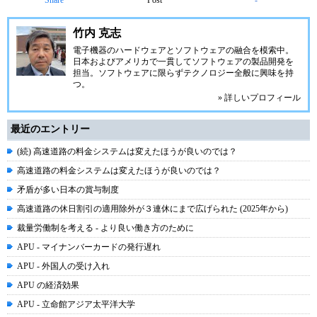
Share
Post
-
竹内 克志
電子機器のハードウェアとソフトウェアの融合を模索中。
日本およびアメリカで一貫してソフトウェアの製品開発を
担当。ソフトウェアに限らずテクノロジー全般に興味を持
つ。
» 詳しいプロフィール
最近のエントリー
(続) 高速道路の料金システムは変えたほうが良いのでは？
高速道路の料金システムは変えたほうが良いのでは？
矛盾が多い日本の賞与制度
高速道路の休日割引の適用除外が３連休にまで広げられた (2025年から)
裁量労働制を考える - より良い働き方のために
APU - マイナンバーカードの発行遅れ
APU - 外国人の受け入れ
APU の経済効果
APU - 立命館アジア太平洋大学