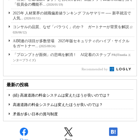
「役員会の機能不...
(2026/01/19)
2025年 人材業界の就職偏差値ランキング フルサマリー ── 新卒就活で
人気...
(2026/01/11)
コンサルの品質、なぜ「バラつく」のか？ ガートナーが背景を解説
(2
026/06/12)
AI関連の項目が多数登場 2025年版セキュリティのハイプ・サイクル
をガートナー...
(2025/09/24)
「プロンプトが面倒」の悲鳴を解消！ AI定着のステップ
PR(ITmedia エ
ンタープライズ)
Recommended by
最新の投稿
(続) 高速道路の料金システムは変えたほうが良いのでは？
高速道路の料金システムは変えたほうが良いのでは？
矛盾が多い日本の賞与制度