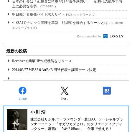
日本の社長は「AI投資に慎重だけど責任感強い」 AI時代の競争力向
上に必要な姿勢...
(2026/03/01)
明日働ける単発バイト求人サイト
PR(ショットワークス)
生成AIでナレッジ管理を革新 組織知を統合するツールとは
PR(ITmedia
エンタープライズ)
Recommended by
最新の投稿
Revolverで簡単HP作成機能をリリース
2014/03/27 WBS3.0 AirBnB 田邊代表の講演テーマ決定
Share
Post
-
小川 浩
株式会社リボルバー ファウンダー兼CEO。ソーシャルプラ
ンナーユニット「オガワカズヒロ」のクリエイティブディ
レクター。著書に「Web2.0Book」「仕事で使える！