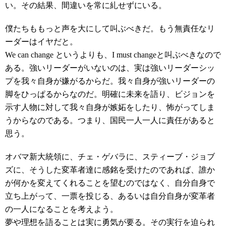
い。その結果、間違いを常に糺せずにいる。
僕たちももっと声を大にして叫ぶべきだ。もう無責任なリ
ーダーはイヤだと。
We can change というよりも、I must changeと叫ぶべきなので
ある。強いリーダーがいないのは、実は強いリーダーシッ
プを我々自身が嫌がるからだ。我々自身が強いリーダーの
脚をひっぱるからなのだ。明確に未来を語り、ビジョンを
示す人物に対して我々自身が嫉妬をしたり、怖がってしま
うからなのである。つまり、国民一人一人に責任があると
思う。
オバマ新大統領に、チェ・ゲバラに、スティーブ・ジョブ
ズに、そうした変革者達に感銘を受けたのであれば、誰か
が何かを変えてくれることを望むのではなく、自分自身で
立ち上がって、一票を投じる、あるいは自分自身が変革者
の一人になることを考えよう。
夢や理想を語ることは実に勇気が要る。その実行を迫られ