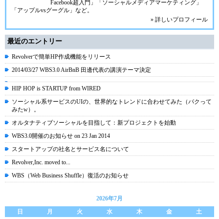
Facebook超入門」「ソーシャルメディアマーケティング」
「アップルvsグーグル」など。
» 詳しいプロフィール
最近のエントリー
Revolverで簡単HP作成機能をリリース
2014/03/27 WBS3.0 AirBnB 田邊代表の講演テーマ決定
HIP HOP is STARTUP from WIRED
ソーシャル系サービスのUIの、世界的なトレンドに合わせてみた（パクって
みたw）。
オルタナティブソーシャルを目指して：新プロジェクトを始動
WBS3.0開催のお知らせ on 23 Jan 2014
スタートアップの社名とサービス名について
Revolver,Inc. moved to...
WBS（Web Business Shuffle）復活のお知らせ
2026年7月
日
月
火
水
木
金
土