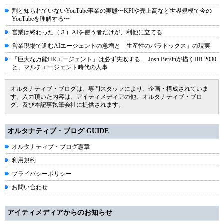
割と知られていないYouTube事業の実態〜KPIや売上高など世界規模で今の
YouTubeを理解する〜
営業は終わった（３）AIを使う者だけが、利他に立てる
営業現場で進むAIエージェントの急増と「生産性のパラドックス」の現実
「巨大な万能HRエージェント」は必ず失敗する----Josh Bersinが描くHR 2030
と、マルチエージェント時代の人事
オルタナティブ・ブログは、専門スタッフにより、企画・構成されていま
す。入力頂いた内容は、アイティメディアの他、オルタナティブ・ブロ
グ、及び本記事執筆会社に提供されます。
オルタナティブ・ブログ GUIDE
オルタナティブ・ブログ憲章
利用規約
プライバシーポリシー
お問い合わせ
アイティメディアからのお知らせ