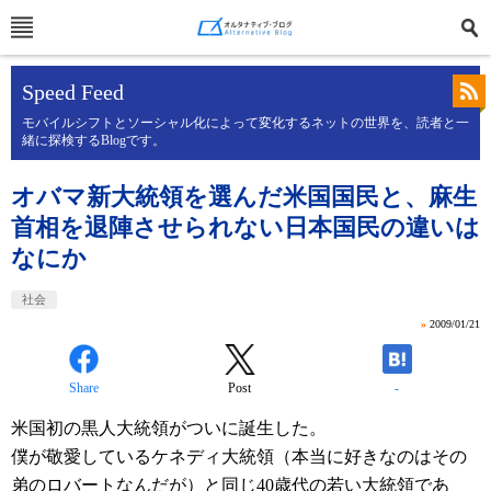
Speed Feed
モバイルシフトとソーシャル化によって変化するネットの世界を、読者と一
緒に探検するBlogです。
オバマ新大統領を選んだ米国国民と、麻生
首相を退陣させられない日本国民の違いは
なにか
社会
»
2009/01/21
Share
Post
-
米国初の黒人大統領がついに誕生した。
僕が敬愛しているケネディ大統領（本当に好きなのはその
弟のロバートなんだが）と同じ40歳代の若い大統領であ