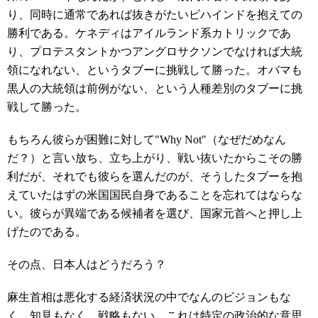
り、同時に通常であれば抜きがたいビハインドを抱えての
勝利である。ケネディはアイルランド系カトリックであ
り、プロテスタントかつアングロサクソンでなければ大統
領になれない、というタブーに挑戦して勝った。オバマも
黒人の大統領は前例がない、という人種差別のタブーに挑
戦して勝った。
もちろん彼らが困難に対して"Why Not"（なぜだめなん
だ？）と言い放ち、立ち上がり、戦い抜いたからこその勝
利だが、それでも彼らを選んだのが、そうしたタブーを抱
えていたはずの米国国民自身であることを忘れてはならな
い。彼らが異端である候補者を選び、国家元首へと押し上
げたのである。
その点、日本人はどうだろう？
麻生首相は悪化する経済状況の中でなんのビジョンもな
く、知見もなく、戦略もない。これは特定の政治的な意思