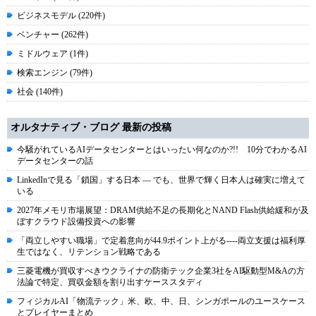
ビジネスモデル (220件)
ベンチャー (262件)
ミドルウェア (1件)
検索エンジン (79件)
社会 (140件)
オルタナティブ・ブログ 最新の投稿
今騒がれているAIデータセンターとはいったい何なのか?!! 10分でわかるAI
データセンターの話
LinkedInで見る「鎖国」する日本 ― でも、世界で輝く日本人は確実に増えて
いる
2027年メモリ市場展望：DRAM供給不足の長期化とNAND Flash供給緩和が及
ぼすクラウド設備投資への影響
「両立しやすい職場」で定着意向が44.9ポイント上がる----両立支援は福利厚
生ではなく、リテンション戦略である
三菱電機が買収すべきウクライナの防衛テック企業3社をAI駆動型M&Aの方
法論で特定、買収金額を割り出すケーススタディ
フィジカルAI「物流テック」米、欧、中、日、シンガポールのユースケース
とプレイヤーまとめ