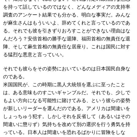
を持って話しているのではなく、どんなメディアの支持率
調査のアンケート結果でも分かる、明白な事実だ。みんな
が麻生さんはもういいよ、辞めてくれと言っているのであ
る。それでも彼を引きずりおろすことができない理由はな
んだろう？安倍首相の勝手な退陣、福田首相の無責任な退
陣、そして麻生首相の無責任な居座り。これは国民に対す
る猛烈な悪意と言っていい。
それでも彼らをその姿勢においているのは日本国民自身な
のである。
米国国民が、この時期に黒人大統領を選ぶに至ったこと
は、ある意味ものすごいギャンブルだ。それでも、少しで
もよい方向になる可能性に賭けてみる、という彼らの姿勢
が新しいリーダーを選んだのである。アメリカは間違いを
しょっちゅう犯す。しかしそれを反省して（あるいはその
間違いに懲りず）気持ちを改めて別の選択を行う勇気を持
っている。日本人は間違いを恐れるばかりに冒険をしな