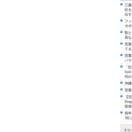
三菱
社を
出す
フィ
ガポ
割と
高な
営業
てる
営業
パラ
「巨
Jo
代の
沖縄
営業
【完
De
収候
前年
3社
オル