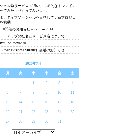
シャル系サービスのUIの、世界的なトレンドに
せてみた（パクってみたw）。
タナティブソーシャルを目指して：新プロジェ
を始動
3.0開催のお知らせ on 23 Jan 2014
ートアップの社名とサービス名について
ver,Inc. moved to...
（Web Business Shuffle）復活のお知らせ
2026年7月
月
火
水
木
金
土
1
2
3
4
6
7
8
9
10
11
13
14
15
16
17
18
20
21
22
23
24
25
27
28
29
30
31