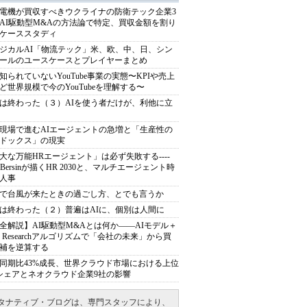
電機が買収すべきウクライナの防衛テック企業3
AI駆動型M&Aの方法論で特定、買収金額を割り
ケーススタディ
ジカルAI「物流テック」米、欧、中、日、シン
ールのユースケースとプレイヤーまとめ
知られていないYouTube事業の実態〜KPIや売上
ど世界規模で今のYouTubeを理解する〜
は終わった（３）AIを使う者だけが、利他に立
現場で進むAIエージェントの急増と「生産性の
ドックス」の現実
大な万能HRエージェント」は必ず失敗する----
sh Bersinが描くHR 2030と、マルチエージェント時
人事
で台風が来たときの過ごし方、とでも言うか
は終わった（２）普遍はAIに、個別は人間に
全解説】AI駆動型M&Aとは何か――AIモデル＋
ep Researchアルゴリズムで「会社の未来」から買
補を逆算する
同期比43%成長、世界クラウド市場における上位
シェアとネオクラウド企業9社の影響
タナティブ・ブログは、専門スタッフにより、