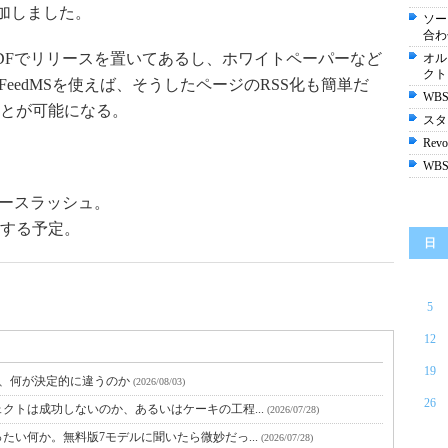
追加しました。
ソー
合わ
PDFでリリースを置いてあるし、ホワイトペーパーなど
オル
クト
eedMSを使えば、そうしたページのRSS化も簡単だ
WBS
とが可能になる。
スタ
Revol
WBS
リースラッシュ。
する予定。
日
5
12
19
と、何が決定的に違うのか
(2026/08/03)
26
クトは成功しないのか、あるいはケーキの工程...
(2026/07/28)
たい何か。無料版7モデルに聞いたら微妙だっ...
(2026/07/28)