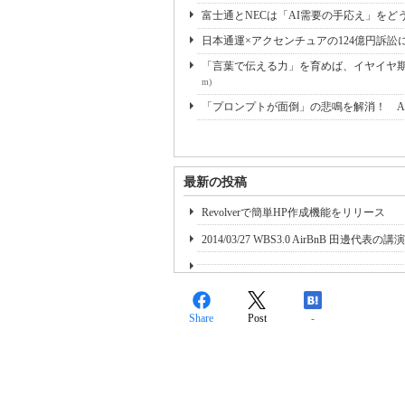
富士通とNECは「AI需要の手応え」をどう
日本通運×アクセンチュアの124億円訴訟
「言葉で伝える力」を育めば、イヤイヤ期も
m)
「プロンプトが面倒」の悲鳴を解消！ A
最新の投稿
Revolverで簡単HP作成機能をリリース
2014/03/27 WBS3.0 AirBnB 田邊代表
Share
Post
-