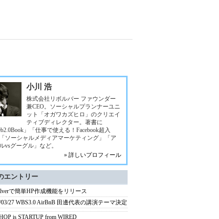
小川 浩
株式会社リボルバー ファウンダー
兼CEO。ソーシャルプランナーユニ
ット「オガワカズヒロ」のクリエイ
ティブディレクター。著書に
b2.0Book」「仕事で使える！Facebook超入
「ソーシャルメディアマーケティング」「ア
ルvsグーグル」など。
» 詳しいプロフィール
のエントリー
volverで簡単HP作成機能をリリース
4/03/27 WBS3.0 AirBnB 田邊代表の講演テーマ決定
 HOP is STARTUP from WIRED