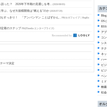
語った？ 2026年下半期の見通しを考...
(2026/08/03)
カテ
に学ぶ、なぜ大規模開発は“燃える”のか
(2026/07/29)
Blog
すっきり！ 「アンパンマン ことばずかん...
PR(セガフェイブ｜HugKu
OS 
RSS
I定着のステップ
PR(ITmedia エンタープライズ)
アプ
Recommended by
コン
シス
テク
ネッ
ハー
の講演テーマ決定
ビジネ
ビジ
ベン
ミド
検索
社会 
オル