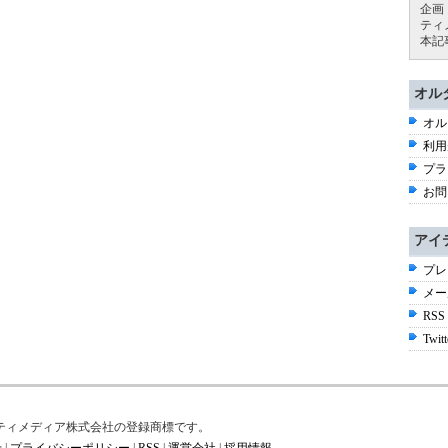
企画
ティ
本記
オル
オル
利用
プラ
お問
アイ
プレ
メー
RSS
Twitt
はアイティメディア株式会社の登録商標です。