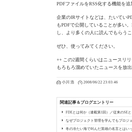
PDFファイルをRSS化する機能を
企業のIRサイトなどは、たいてい
もPDFで公開していることが多い。F
し、より多くの人に読んでもらうこ
ぜひ、使ってみてください。
++ この2週間くらいはニュースリ
もろもろ溜めていたニュースを放出
小川 浩
2008/06/22 23:03:46
関連記事＆ブログエントリー
FDEとは何か（連載第1回）／従来のSE
なぜプロジェクト管理を学んでもプロジェ
冬の冷たい海で叫んだ英雄の名言とはいっ