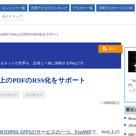
エントリー一覧
月間アクセスランキング
ブロガー一覧
月間ブロガーベスト30
ガイドマップ
FeedMSでWeb上のPDFのRSS化をサポート
RSS
るネットの世界を、読者と一緒に探検するBlogです。
Web上のPDFのRSS化をサポート
「We
門」
ップ
テクノロジー
ベンチャー
»
2008/06/22
最近
Re
201
MODIPHI APPSのサービスの一つ、FeedMS
で、Web上の
HIP