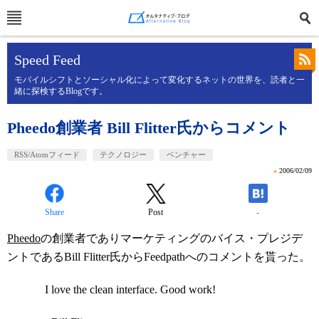
Speed Feed
モバイルシフトとソーシャル化によって変化するネットの世界を、読者と一
緒に探検するBlogです。
Pheedo創業者 Bill Flitter氏からコメント
RSS/Atomフィード
テクノロジー
ベンチャー
»
2006/02/09
Share
Post
-
Pheedo
の創業者でありマーケティングのバイス・プレジデ
ントであるBill Flitter氏からFeedpathへのコメントを貰った。
I love the clean interface. Good work!