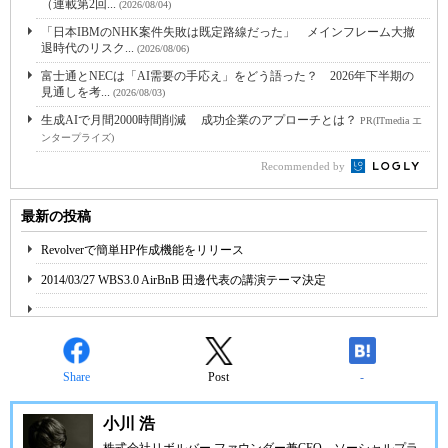
（連載第2回...
(2026/08/04)
「日本IBMのNHK案件失敗は既定路線だった」 メインフレーム大撤
退時代のリスク...
(2026/08/06)
富士通とNECは「AI需要の手応え」をどう語った？ 2026年下半期の
見通しを考...
(2026/08/03)
生成AIで月間2000時間削減 成功企業のアプローチとは？
PR(ITmedia エ
ンタープライズ)
Recommended by
最新の投稿
Revolverで簡単HP作成機能をリリース
2014/03/27 WBS3.0 AirBnB 田邊代表の講演テーマ決定
Share
Post
-
小川 浩