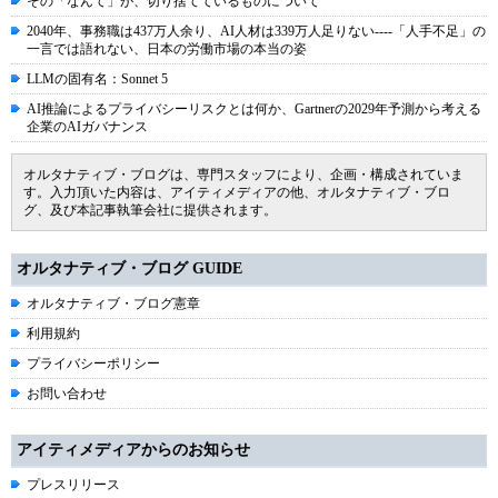
その「なんて」が、切り捨てているものについて
2040年、事務職は437万人余り、AI人材は339万人足りない----「人手不足」の
一言では語れない、日本の労働市場の本当の姿
LLMの固有名：Sonnet 5
AI推論によるプライバシーリスクとは何か、Gartnerの2029年予測から考える
企業のAIガバナンス
オルタナティブ・ブログは、専門スタッフにより、企画・構成されていま
す。入力頂いた内容は、アイティメディアの他、オルタナティブ・ブロ
グ、及び本記事執筆会社に提供されます。
オルタナティブ・ブログ GUIDE
オルタナティブ・ブログ憲章
利用規約
プライバシーポリシー
お問い合わせ
アイティメディアからのお知らせ
プレスリリース