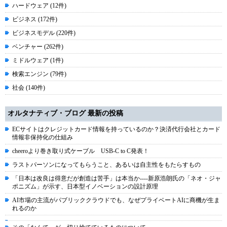
ハードウェア (12件)
ビジネス (172件)
ビジネスモデル (220件)
ベンチャー (262件)
ミドルウェア (1件)
検索エンジン (79件)
社会 (140件)
オルタナティブ・ブログ 最新の投稿
ECサイトはクレジットカード情報を持っているのか？決済代行会社とカード
情報非保持化の仕組み
cheeroより巻き取り式ケーブル USB-C to C発表！
ラストパーソンになってもらうこと、あるいは自主性をもたらすもの
「日本は改良は得意だが創造は苦手」は本当か----新原浩朗氏の「ネオ・ジャ
ポニズム」が示す、日本型イノベーションの設計原理
AI市場の主流がパブリッククラウドでも、なぜプライベートAIに商機が生ま
れるのか