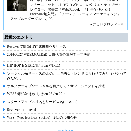
株式会社リボルバー ファウンダー兼CEO。ソーシャルプラ
ンナーユニット「オガワカズヒロ」のクリエイティブディ
レクター。著書に「Web2.0Book」「仕事で使える！
Facebook超入門」「ソーシャルメディアマーケティング」
「アップルvsグーグル」など。
» 詳しいプロフィール
最近のエントリー
Revolverで簡単HP作成機能をリリース
2014/03/27 WBS3.0 AirBnB 田邊代表の講演テーマ決定
HIP HOP is STARTUP from WIRED
ソーシャル系サービスのUIの、世界的なトレンドに合わせてみた（パクって
みたw）。
オルタナティブソーシャルを目指して：新プロジェクトを始動
WBS3.0開催のお知らせ on 23 Jan 2014
スタートアップの社名とサービス名について
Revolver,Inc. moved to...
WBS（Web Business Shuffle）復活のお知らせ