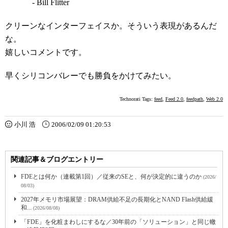
- Bill Flitter
クリーンなインターフェイスか。そういう表現があるんだ
な。
嬉しいコメントです。
早くシリコンバレーでも勝負をかけてみたい。
Technorati Tags:
feed
,
Feed 2.0
,
feedpath
,
Web 2.0
小川 浩
2006/02/09 01:20:53
関連記事＆ブログエントリー
FDEとは何か（連載第1回）／従来のSEと、何が決定的に違うのか
(2026/
08/03)
2027年メモリ市場展望：DRAM供給不足の長期化とNAND Flash供給緩
和...
(2026/08/08)
「FDE」を化粧まわしにするな／30年前の「ソリューション」と同じ轍