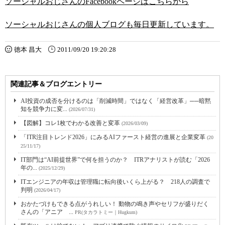
ソーシャルおじさんのFacebookページはこちらから
ソーシャルおじさんの個人ブログも毎日更新しています。
徳本 昌大
2011/09/20 19:20:28
関連記事＆ブログエントリー
AI投資の成否を分けるのは「削減時間」ではなく「経営改革」──暗黙
知を競争力に変...
(2026/07/31)
【図解】コレ1枚でわかる改善と変革
(2026/03/09)
「ITR注目トレンド2026」にみるAIファースト経営の進展と企業変革
(20
25/11/17)
IT部門は“AI前提世界”で何を担うのか？ ITRアナリストが読む「2026
年の...
(2025/12/29)
ITエンジニアの年収は管理職に転向後いくら上がる？ 218人の調査で
判明
(2026/04/17)
おかたづけもできる点がうれしい！ 動物の鳴き声やセリフが盛りだく
さんの「アニア ...
PR(タカラトミー｜Hugkum)