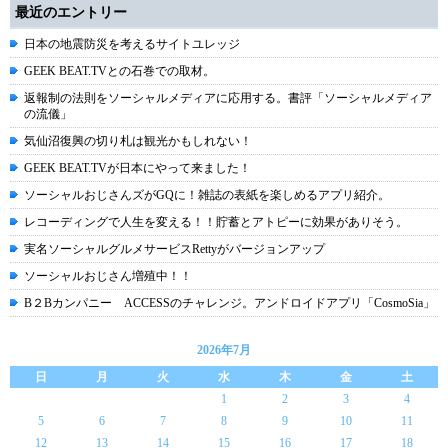
最近のエントリー
日本の地震防災を考えるサイトユレッジ
GEEK BEAT.TVとの石巻での取材。
返報制の法則をソーシャルメディアに応用する。書評「ソーシャルメディア
の流儀」
気仙沼復興の切り札は観光かもしれない！
GEEK BEAT.TVが日本にやって来ました！
ソーシャルおじさんズがGQに！雑誌の表紙を楽しめるアプリ紹介。
レコーディングで人生を変える！！貯蓄とアトピーに効果がありそう。
実名ソーシャルグルメサービスRettyがバージョンアップ
ソーシャルおじさん増殖中！！
B２Bカンパニー ACCESSのチャレンジ。アンドロイドアプリ「CosmoSia」
2026年7月
日
月
火
水
木
金
土
1
2
3
4
5
6
7
8
9
10
11
12
13
14
15
16
17
18