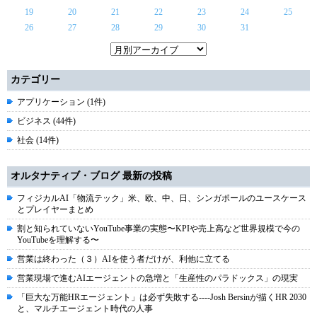
19
20
21
22
23
24
25
26
27
28
29
30
31
カテゴリー
アプリケーション (1件)
ビジネス (44件)
社会 (14件)
オルタナティブ・ブログ 最新の投稿
フィジカルAI「物流テック」米、欧、中、日、シンガポールのユースケース
とプレイヤーまとめ
割と知られていないYouTube事業の実態〜KPIや売上高など世界規模で今の
YouTubeを理解する〜
営業は終わった（３）AIを使う者だけが、利他に立てる
営業現場で進むAIエージェントの急増と「生産性のパラドックス」の現実
「巨大な万能HRエージェント」は必ず失敗する----Josh Bersinが描くHR 2030
と、マルチエージェント時代の人事