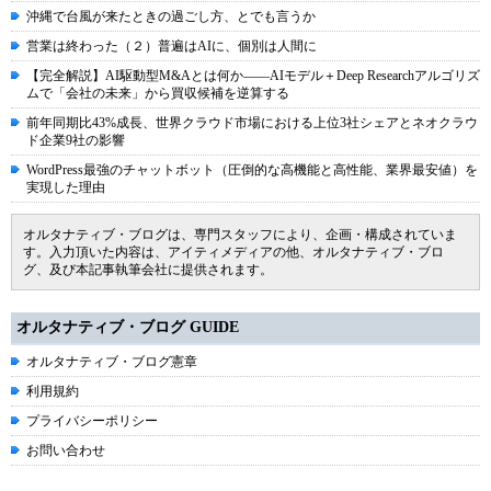
沖縄で台風が来たときの過ごし方、とでも言うか
営業は終わった（２）普遍はAIに、個別は人間に
【完全解説】AI駆動型M&Aとは何か――AIモデル＋Deep Researchアルゴリズ
ムで「会社の未来」から買収候補を逆算する
前年同期比43%成長、世界クラウド市場における上位3社シェアとネオクラウ
ド企業9社の影響
WordPress最強のチャットボット（圧倒的な高機能と高性能、業界最安値）を
実現した理由
オルタナティブ・ブログは、専門スタッフにより、企画・構成されていま
す。入力頂いた内容は、アイティメディアの他、オルタナティブ・ブロ
グ、及び本記事執筆会社に提供されます。
オルタナティブ・ブログ GUIDE
オルタナティブ・ブログ憲章
利用規約
プライバシーポリシー
お問い合わせ