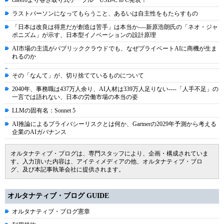
cheeroより巻き取り式ケーブル USB-C to C発表！
ラストパーソンになってもらうこと、あるいは自主性をもたらすもの
「日本は改良は得意だが創造は苦手」は本当か----新原浩朗氏の「ネオ・ジャ
ポニズム」が示す、日本型イノベーションの設計原理
AI市場の主流がパブリッククラウドでも、なぜプライベートAIに商機が生ま
れるのか
その「なんて」が、切り捨てているものについて
2040年、事務職は437万人余り、AI人材は339万人足りない----「人手不足」の
一言では語れない、日本の労働市場の本当の姿
LLMの固有名：Sonnet 5
AI推論によるプライバシーリスクとは何か、Gartnerの2029年予測から考える
企業のAIガバナンス
オルタナティブ・ブログは、専門スタッフにより、企画・構成されていま
す。入力頂いた内容は、アイティメディアの他、オルタナティブ・ブロ
グ、及び本記事執筆会社に提供されます。
オルタナティブ・ブログ GUIDE
オルタナティブ・ブログ憲章