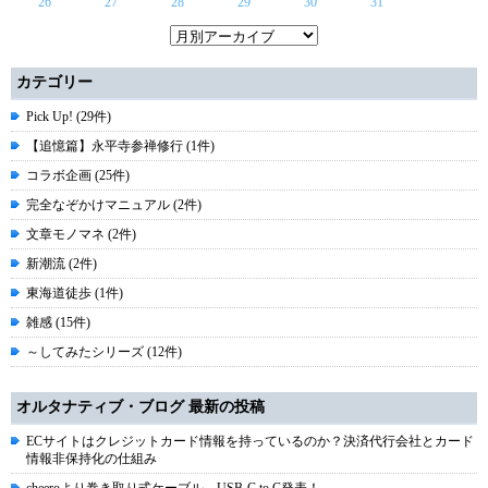
26
27
28
29
30
31
カテゴリー
Pick Up! (29件)
【追憶篇】永平寺参禅修行 (1件)
コラボ企画 (25件)
完全なぞかけマニュアル (2件)
文章モノマネ (2件)
新潮流 (2件)
東海道徒歩 (1件)
雑感 (15件)
～してみたシリーズ (12件)
オルタナティブ・ブログ 最新の投稿
ECサイトはクレジットカード情報を持っているのか？決済代行会社とカード
情報非保持化の仕組み