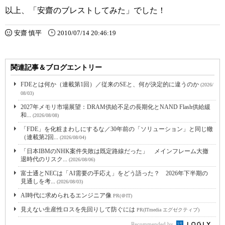
以上、「安齋のブレストしてみた」でした！
安齋 慎平
2010/07/14 20:46:19
関連記事＆ブログエントリー
FDEとは何か（連載第1回）／従来のSEと、何が決定的に違うのか
(2026/
08/03)
2027年メモリ市場展望：DRAM供給不足の長期化とNAND Flash供給緩
和...
(2026/08/08)
「FDE」を化粧まわしにするな／30年前の「ソリューション」と同じ轍
（連載第2回...
(2026/08/04)
「日本IBMのNHK案件失敗は既定路線だった」 メインフレーム大撤
退時代のリスク...
(2026/08/06)
富士通とNECは「AI需要の手応え」をどう語った？ 2026年下半期の
見通しを考...
(2026/08/03)
AI時代に求められるエンジニア像
PR(＠IT)
見えない生産性ロスを先回りして防ぐには
PR(ITmedia エグゼクティブ)
Recommended by