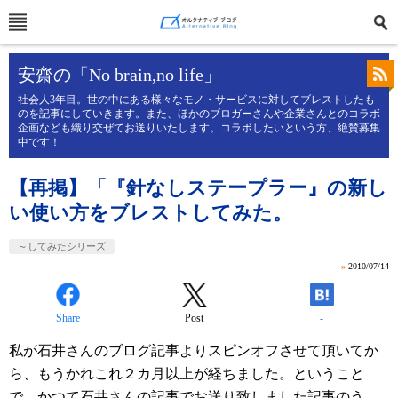
安齋の「No brain,no life」
社会人3年目。世の中にある様々なモノ・サービスに対してブレストしたも
のを記事にしていきます。また、ほかのブロガーさんや企業さんとのコラボ
企画なども織り交ぜてお送りいたします。コラボしたいという方、絶賛募集
中です！
【再掲】「『針なしステープラー』の新し
い使い方をブレストしてみた。
～してみたシリーズ
»
2010/07/14
Share
Post
-
私が石井さんのブログ記事よりスピンオフさせて頂いてか
ら、もうかれこれ２カ月以上が経ちました。ということ
で、かつて石井さんの記事でお送り致しました記事のう