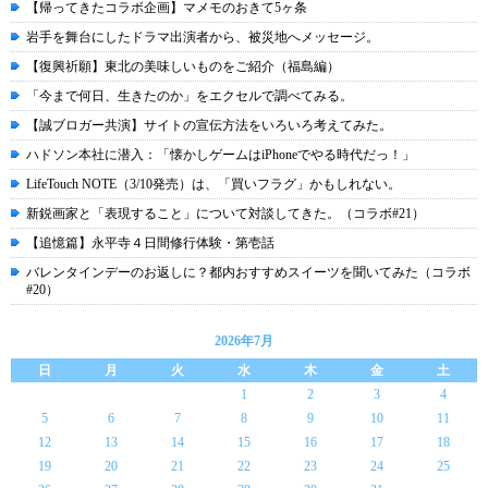
【帰ってきたコラボ企画】マメモのおきて5ヶ条
岩手を舞台にしたドラマ出演者から、被災地へメッセージ。
【復興祈願】東北の美味しいものをご紹介（福島編）
「今まで何日、生きたのか」をエクセルで調べてみる。
【誠ブロガー共演】サイトの宣伝方法をいろいろ考えてみた。
ハドソン本社に潜入：「懐かしゲームはiPhoneでやる時代だっ！」
LifeTouch NOTE（3/10発売）は、「買いフラグ」かもしれない。
新鋭画家と「表現すること」について対談してきた。（コラボ#21）
【追憶篇】永平寺４日間修行体験・第壱話
バレンタインデーのお返しに？都内おすすめスイーツを聞いてみた（コラボ
#20）
2026年7月
日
月
火
水
木
金
土
1
2
3
4
5
6
7
8
9
10
11
12
13
14
15
16
17
18
19
20
21
22
23
24
25