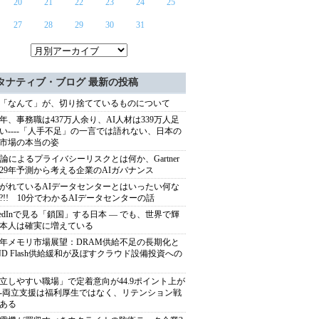
20
21
22
23
24
25
27
28
29
30
31
タナティブ・ブログ 最新の投稿
「なんて」が、切り捨てているものについて
40年、事務職は437万人余り、AI人材は339万人足
い----「人手不足」の一言では語れない、日本の
市場の本当の姿
推論によるプライバシーリスクとは何か、Gartner
029年予測から考える企業のAIガバナンス
がれているAIデータセンターとはいったい何な
?!! 10分でわかるAIデータセンターの話
nkedInで見る「鎖国」する日本 ― でも、世界で輝
本人は確実に増えている
27年メモリ市場展望：DRAM供給不足の長期化と
ND Flash供給緩和が及ぼすクラウド設備投資への
立しやすい職場」で定着意向が44.9ポイント上が
---両立支援は福利厚生ではなく、リテンション戦
ある