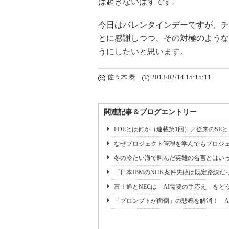
は起きないはずです。
今日はバレンタインデーですが、チ
とに感謝しつつ、その対極のような
うにしたいと思います。
佐々木 泰
2013/02/14 15:15:11
関連記事＆ブログエントリー
FDEとは何か（連載第1回）／従来のSE
なぜプロジェクト管理を学んでもプロジェ
冬の冷たい海で叫んだ英雄の名言とはいっ
「日本IBMのNHK案件失敗は既定路線だ
富士通とNECは「AI需要の手応え」をどう
「プロンプトが面倒」の悲鳴を解消！ A