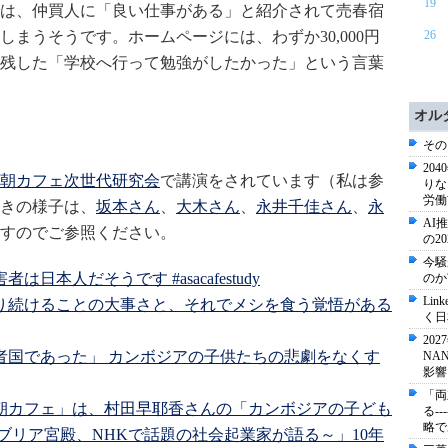
19
は、仲買人に「良い仕事がある」と紹介されて売春宿
まうそうです。ホームページには、わずか30,000円
26
残した「学校へ行って勉強がしたかった」という言葉
オル
その
20
朝カフェ次世代研究会
で講演をされています（私は参
りな
労働
きの様子は、
坂本さん
、
大木さん
、
永井千佳さん
、
永
AI
すのでご参照ください。
の2
今騒
日本人だそうです #asacafestudy
のか
Li
り続けることの大事さと、それでメシを食う覚悟がある
く日
20
者国であった」 カンボジアの子供たちの悲劇をなくす
NA
影響
「両
回「朝カフェ」は、村田早耶香さんの「カンボジアの子ども
る-
略で
ブリア宮殿、NHKで話題の社会起業家が語る～」10年