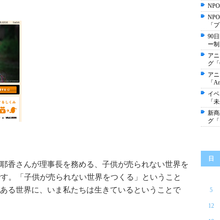
NP
NP
「プ
90
ー制
アニ
グ「
アニ
「A
イベ
「未
新商
グ「
日
耶香さんが理事長を務める、子供が売られない世界を
です。「子供が売られない世界をつくる」ということ
ある世界に、いま私たちは生きているということで
5
12