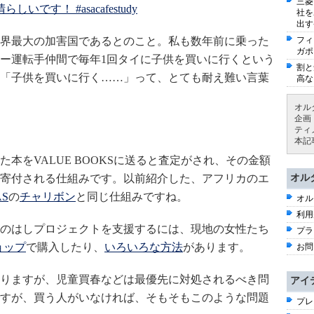
三菱
です！ #asacafestudy
社を
出す
界最大の加害国であるとのこと。私も数年前に乗った
フィ
ガポ
ー運転手仲間で毎年1回タイに子供を買いに行くという
割と
「子供を買いに行く……」って、とても耐え難い言葉
高な
オル
企画
ティ
本記
本をVALUE BOOKSに送ると査定がされ、その金額
寄付される仕組みです。以前紹介した、アフリカのエ
オル
AS
の
チャリボン
と同じ仕組みですね。
オル
利用
のはしプロジェクトを支援するには、現地の女性たち
プラ
ョップ
で購入したり、
いろいろな方法
があります。
お問
りますが、児童買春などは最優先に対処されるべき問
アイ
すが、買う人がいなければ、そもそもこのような問題
プレ