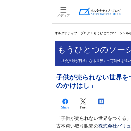
メディア
オルタナティブ・ブログ
>
もうひとつのソーシャル
もうひとつのソー
「社会貢献が日常になる世界」の可能性を追
子供が売られない世界を
のかけはし」
Share
Post
-
「子供が売られない世界をつくる」
古本買い取り販売の
株式会社バリュ