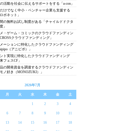
Oの活動を社会に伝えるサポートをする「a-con」
Oだけでなく中小・ベンチャー企業も支援する
ロボネット」
日間の無料お試し制度がある「チャイルドドクタ
度」
メ・ゲーム・コミックのクラウドファンディン
CROSSクラウドファンディング」
メーションに特化したクラウドファンディング
nipipo（アニピポ）」
ント実現に特化したクラウドファンディング
来フェスCF」
品の開発資金を調達するクラウドファンディン
モノ好き（MONOZUKI）」
2026年7月
月
火
水
木
金
土
1
2
3
4
6
7
8
9
10
11
13
14
15
16
17
18