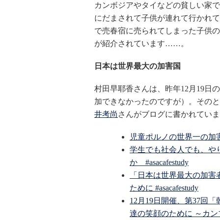
カンボジアやタイなどの貧しい家で
にだまされて子供が連れて行かれてし
で売春宿に売られてしまった子供の
が紹介されています……。
日本は世界最大の加害国
村田早耶香さんは、昨年12月19日の
加できなかったのですが）。そのと
井考尚
さんがブログに書かれていま
児童ポルノの世界一の加害者は
学生でも社会人でも、や
か #asacafestudy
「日本は世界最大の加害
ために #asacafestudy
12月19日開催、第37
達の笑顔のために ～カン