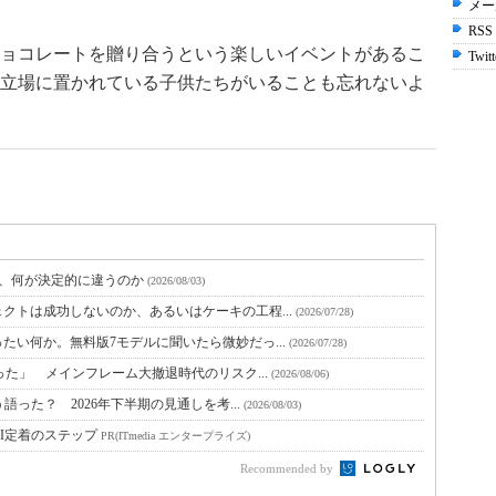
メー
RSS
ョコレートを贈り合うという楽しいイベントがあるこ
Twitt
立場に置かれている子供たちがいることも忘れないよ
と、何が決定的に違うのか
(2026/08/03)
クトは成功しないのか、あるいはケーキの工程...
(2026/07/28)
たい何か。無料版7モデルに聞いたら微妙だっ...
(2026/07/28)
った」 メインフレーム大撤退時代のリスク...
(2026/08/06)
語った？ 2026年下半期の見通しを考...
(2026/08/03)
I定着のステップ
PR(ITmedia エンタープライズ)
Recommended by