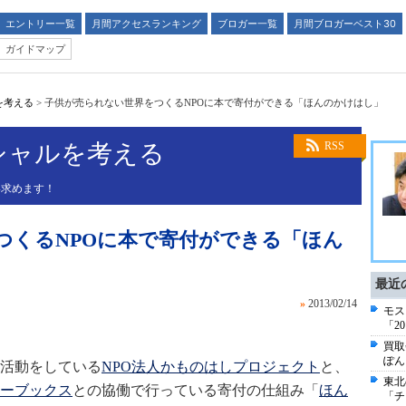
エントリー一覧
月間アクセスランキング
ブロガー一覧
月間ブロガーベスト30
ガイドマップ
を考える
>
子供が売られない世界をつくるNPOに本で寄付ができる「ほんのかけはし」
シャルを考える
RSS
い求めます！
つくるNPOに本で寄付ができる「ほん
最近
»
2013/02/14
モス
「2
買取
ぽん
活動をしている
NPO法人かものはしプロジェクト
と、
東北
ーブックス
との協働で行っている寄付の仕組み「
ほん
「チ