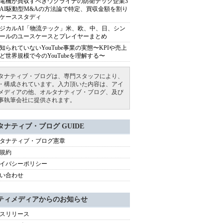
電機が買収すべきウクライナの防衛テック企業3
AI駆動型M&Aの方法論で特定、買収金額を割り
ケーススタディ
ジカルAI「物流テック」米、欧、中、日、シン
ールのユースケースとプレイヤーまとめ
知られていないYouTube事業の実態〜KPIや売上
ど世界規模で今のYouTubeを理解する〜
タナティブ・ブログは、専門スタッフにより、
・構成されています。入力頂いた内容は、アイ
メディアの他、オルタナティブ・ブログ、及び
事執筆会社に提供されます。
タナティブ・ブログ GUIDE
タナティブ・ブログ憲章
規約
イバシーポリシー
い合わせ
ティメディアからのお知らせ
スリリース