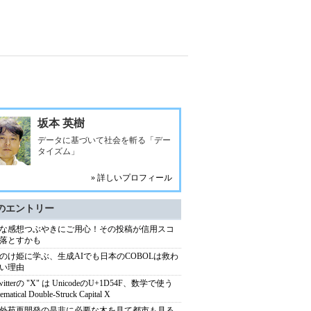
坂本 英樹
データに基づいて社会を斬る「デー
タイズム」
» 詳しいプロフィール
のエントリー
な感想つぶやきにご用心！その投稿が信用スコ
落とすかも
のけ姫に学ぶ、生成AIでも日本のCOBOLは救わ
い理由
witterの "X" は UnicodeのU+1D54F、数学で使う
ematical Double-Struck Capital X
外苑再開発の是非に必要な木を見て都市も見る