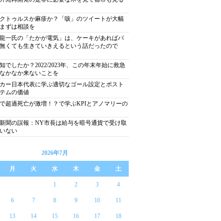
クトゥルスか麻疹か？「咳」のツイートが大幅
まずは相談を
龍一氏の「たかが電気」は、ケーキがあればパ
無くても生きていきえるという話だったので
知でしたか？2022/2023年、この年末年始に救急
なかなか来ないことを
カー日本代表に学ぶ適切なゴール設定とポスト
テムの価値
で超過死亡が激増！？で学ぶKPIとアノマリーの
新聞の誤報：NY市長は給与を暗号通貨で受け取
いない
2026年7月
月
火
水
木
金
土
1
2
3
4
6
7
8
9
10
11
13
14
15
16
17
18