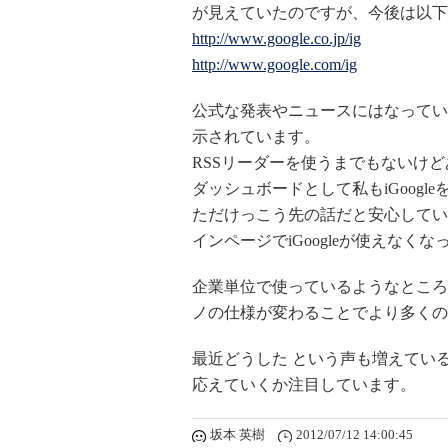
が見えていたのですが、今後は以下
http://www.google.co.jp/ig
http://www.google.com/ig
公式な発表やニュースにはなっていません
示されています。
RSSリーダーを使うまでもないけ
ダッシュボードとして私もiGoog
ただけっこう先の話だと安心していた
インページでiGoogleが使えな
企業単位で使っているようなところ
ノの仕様が変わることでより多くの
最近どうした という声も増えているG
応えていくか注目しています。
坂本 英樹
2012/07/12 14:00:45