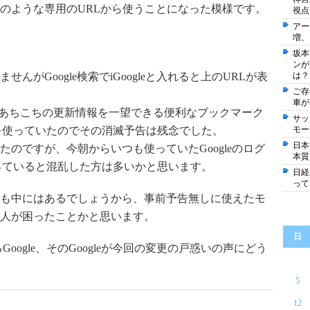
のような専用のURLから使うことになった模様です。
視点
アー
増、
坂本
ンが
がGoogle検索でiGoogleと入れると上のURLが表
は？
ご存
車が
どあちこちの更新情報を一望できる便利なブックマーク
サッ
leを使っていたのでその消滅予告は残念でした。
モー
日本
のですが、今朝からいつも使っていたGoogleのログ
本質
くなっていると混乱した方は多いかと思います。
日経
って
も中にはあるでしょうから、事前予告無しに使えたモ
人が困ったことかと思います。
日
oogle、そのGoogleが今回の変更の戸惑いの声にどう
5
12