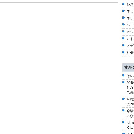
シス
ネッ
ネッ
ハー
ビジネ
ミド
メディ
社会 
オル
その
20
りな
労働
AI
の2
今騒
のか
Li
く日