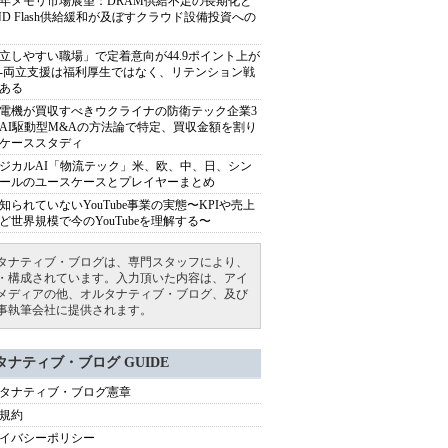
27年メモリ市場展望：DRAM供給不足の長期化と
ND Flash供給緩和が及ぼすクラウド設備投資への
立しやすい職場」で定着意向が44.9ポイント上が
---両立支援は福利厚生ではなく、リテンション戦
ある
電機が買収すべきウクライナの防衛テック企業3
AI駆動型M&Aの方法論で特定、買収金額を割り
ケーススタディ
ジカルAI「物流テック」米、欧、中、日、シン
ールのユースケースとプレイヤーまとめ
知られていないYouTube事業の実態〜KPIや売上
ど世界規模で今のYouTubeを理解する〜
タナティブ・ブログは、専門スタッフにより、
・構成されています。入力頂いた内容は、アイ
メディアの他、オルタナティブ・ブログ、及び
事執筆会社に提供されます。
タナティブ・ブログ GUIDE
タナティブ・ブログ憲章
規約
イバシーポリシー