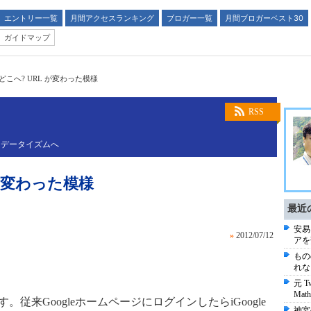
エントリー一覧
月間アクセスランキング
ブロガー一覧
月間ブロガーベスト30
ガイドマップ
eはどこへ? URL が変わった模様
RSS
るデータイズムへ
L が変わった模様
最近
安易
»
2012/07/12
アを
もの
れな
元 T
Math
。従来GoogleホームページにログインしたらiGoogle
神宮