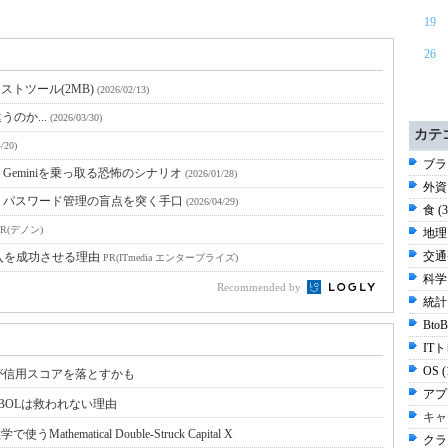
19
26
トテストツール(2MB)
(2026/02/13)
が違うのか...
(2026/03/30)
カテ
/20)
ブラ
Geminiを乗っ取る恐怖のシナリオ
(2026/01/28)
外資
 パスワード管理の盲点を突く手口
(2026/04/29)
食 (
PR(デノン)
地理 
交通
入を成功させる理由
PR(ITmedia エンタープライズ)
科学 
Recommended by
統計 
Bt
ITト
OS 
が信用スコアを落とすかも
アプ
BOLは救われない理由
キャ
使うMathematical Double-Struck Capital X
クラ