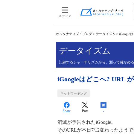
メディア
オルタナティブ・ブログ
>
データイズム
>
iGoogl
データイズム
記録するジャーナリズムから、測って確かめ
iGoogleはどこへ? UR
ネットワーキング
Share
Post
-
消滅が予告されたiGoogle。
そのURLが本日7/12変わったようです