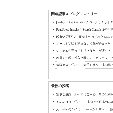
関連記事＆ブログエントリー
[Webツール]Googlebot クロールリミッ
PageSpeed InsightsとSearch Consoleは何
iOSの代替アプリ配信を使ってみた
(2026/04
メールもURLも踏まない攻撃が始まった 
システムが守っても「あなた」が壊す？
部屋を一瞬で没入空間にするガジェット
大阪ガスに学ぶ！ 大手企業が生成AI導
最新の投稿
安易な感想つぶやきにご用心！その投稿
もののけ姫に学ぶ、生成AIでも日本のCO
元 Twitterの "X" は UnicodeのU+1D54F、数学で