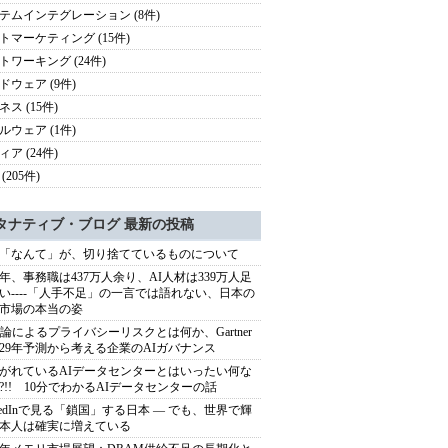
テムインテグレーション (8件)
トマーケティング (15件)
トワーキング (24件)
ドウェア (9件)
ス (15件)
ルウェア (1件)
ア (24件)
(205件)
タナティブ・ブログ 最新の投稿
「なんて」が、切り捨てているものについて
40年、事務職は437万人余り、AI人材は339万人足
い----「人手不足」の一言では語れない、日本の
市場の本当の姿
推論によるプライバシーリスクとは何か、Gartner
029年予測から考える企業のAIガバナンス
がれているAIデータセンターとはいったい何な
?!! 10分でわかるAIデータセンターの話
nkedInで見る「鎖国」する日本 ― でも、世界で輝
本人は確実に増えている