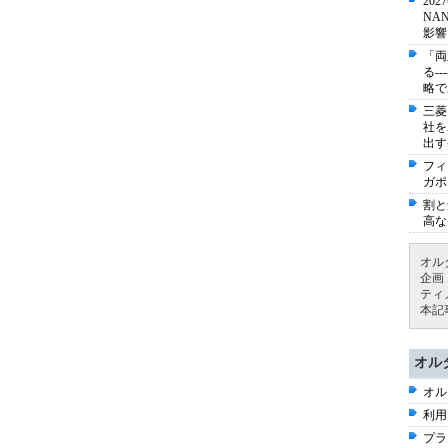
20
NA
影響
「両
る-
略で
三菱
社を
出す
フィ
ガポ
割と
高な
オル
企画
ティ
本記
オル
オル
利用
プラ