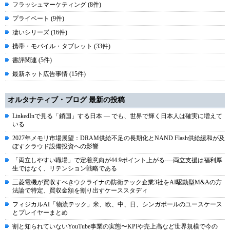
フラッシュマーケティング (8件)
プライベート (9件)
凄いシリーズ (16件)
携帯・モバイル・タブレット (33件)
書評関連 (5件)
最新ネット広告事情 (15件)
オルタナティブ・ブログ 最新の投稿
LinkedInで見る「鎖国」する日本 ― でも、世界で輝く日本人は確実に増えて
いる
2027年メモリ市場展望：DRAM供給不足の長期化とNAND Flash供給緩和が及
ぼすクラウド設備投資への影響
「両立しやすい職場」で定着意向が44.9ポイント上がる----両立支援は福利厚
生ではなく、リテンション戦略である
三菱電機が買収すべきウクライナの防衛テック企業3社をAI駆動型M&Aの方
法論で特定、買収金額を割り出すケーススタディ
フィジカルAI「物流テック」米、欧、中、日、シンガポールのユースケース
とプレイヤーまとめ
割と知られていないYouTube事業の実態〜KPIや売上高など世界規模で今の