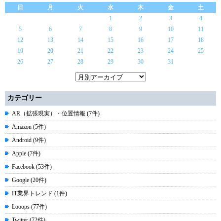
日
月
火
水
木
金
土
1
2
3
4
5
6
7
8
9
10
11
12
13
14
15
16
17
18
19
20
21
22
23
24
25
26
27
28
29
30
31
カテゴリー
AR（拡張現実）・位置情報 (7件)
Amazon (5件)
Android (9件)
Apple (7件)
Facebook (53件)
Google (20件)
IT業界トレンド (1件)
Looops (77件)
Twitter (72件)