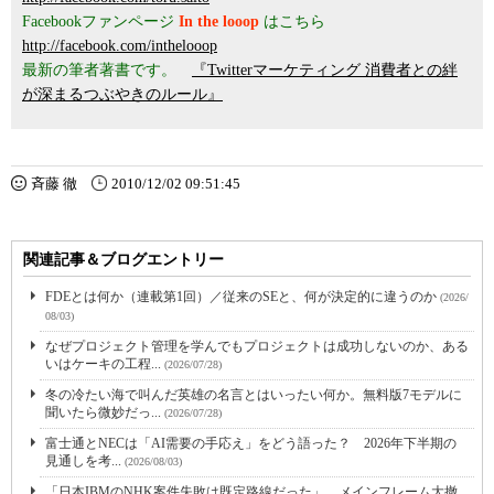
Facebookファンページ
In the looop
はこちら
http://facebook.com/inthelooop
最新の筆者著書です。
『Twitterマーケティング 消費者との絆
が深まるつぶやきのルール』
斉藤 徹
2010/12/02 09:51:45
関連記事＆ブログエントリー
FDEとは何か（連載第1回）／従来のSEと、何が決定的に違うのか
(2026/
08/03)
なぜプロジェクト管理を学んでもプロジェクトは成功しないのか、ある
いはケーキの工程...
(2026/07/28)
冬の冷たい海で叫んだ英雄の名言とはいったい何か。無料版7モデルに
聞いたら微妙だっ...
(2026/07/28)
富士通とNECは「AI需要の手応え」をどう語った？ 2026年下半期の
見通しを考...
(2026/08/03)
「日本IBMのNHK案件失敗は既定路線だった」 メインフレーム大撤