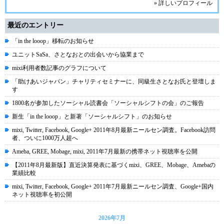
» 詳しいプロフィール
最近のエントリー
「in the looop」移転のお知らせ
ユニットSaSa、さとなおとの出会いから協業まで
mixi利用者数記事のグラフについて
「助けあいジャパン」チャリティセミナーに、同級生さとなお氏と登壇しま
す
1800名が参加したソーシャル読書会「ソーシャルシフトの会」のご報告
新生「in the looop」と新著「ソーシャルシフト」のお知らせ
mixi, Twitter, Facebook, Google+ 2011年8月最新ニールセン調査。Facebook訪問
者、ついに1000万人超へ
Ameba, GREE, Mobage, mixi, 2011年7月最新の携帯ネット視聴率を公開
【2011年8月最新版】直近決算発表に基づくmixi、GREE、Mobage、Amebaの
業績比較
mixi, Twitter, Facebook, Google+ 2011年7月最新ニールセン調査、Google+国内
ネット視聴率を初公開
2026年7月