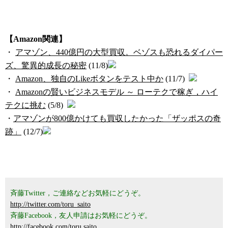
【Amazon関連】
・
アマゾン、440億円の大型買収。ベゾスも恐れるダイパー
ズ、驚異的成長の秘密
(11/8)
・
Amazon、独自のLikeボタンをテスト中か
(11/7)
・
Amazonの賢いビジネスモデル ～ ローテクで稼ぎ，ハイ
テクに挑む
(5/8)
・
アマゾンが800億かけても買収したかった「ザッポスの奇
跡」
(12/7)
斉藤Twitter，ご連絡などお気軽にどうぞ。
http://twitter.com/toru_saito
斉藤Facebook，友人申請はお気軽にどうぞ。
http://facebook.com/toru.saito