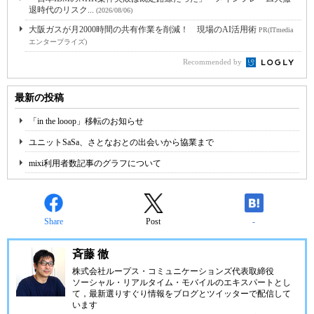
退時代のリスク...
(2026/08/06)
大阪ガスが月2000時間の共有作業を削減！ 現場のAI活用術
PR(ITmedia
エンタープライズ)
Recommended by
最新の投稿
「in the looop」移転のお知らせ
ユニットSaSa、さとなおとの出会いから協業まで
mixi利用者数記事のグラフについて
Share
Post
-
斉藤 徹
株式会社ループス・コミュニケーションズ
代表取締役
ソーシャル・リアルタイム・モバイルのエキスパートとし
て，最新選りすぐり情報をブログとツイッターで配信して
います