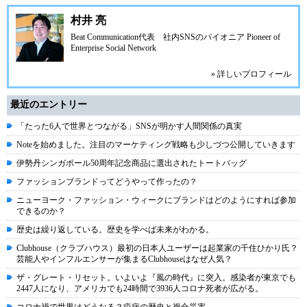
村井 亮
Beat Communication
代表 社内SNSのパイオニア Pioneer of
Enterprise Social Network
» 詳しいプロフィール
最近のエントリー
「たった6人で世界とつながる」SNSが明かす人間関係の真実
Noteを始めました。注目のマーケティング戦略も少しづつ公開していきます
伊勢丹シンガポール50周年記念商品に選出されたトートバッグ
ファッションブランドってどうやって作ったの？
ニューヨーク・ファッション・ウィークにブランドはどのようにすれば参加
できるのか？
歴史は繰り返している。歴史を学べば未来がわかる。
Clubhouse（クラブハウス）最初の日本人ユーザーは起業家の千住ひかり氏？
芸能人やインフルエンサーが集まるClubhouseはなぜ人気？
ザ・グレート・リセット。いよいよ『風の時代』に突入。感染者が東京でも
2447人になり、アメリカでも24時間で3936人コロナ死者が広がる。
コロナ禍で世界はどうなる？疫病の歴史と複合災害