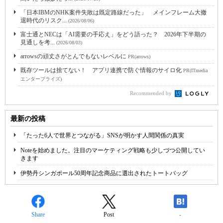
「日本IBMのNHK案件失敗は既定路線だった」 メインフレーム大撤
退時代のリスク...
(2026/08/06)
富士通とNECは「AI需要の手応え」をどう語った？ 2026年下半期の
見通しを考...
(2026/08/03)
arrowsの頑丈さがとんでもないレベルに
PR(arrows)
既存ツールは捨てない！ アプリ連携で防ぐ情報のサイロ化
PR(ITmedia
エンタープライズ)
Recommended by
最新の投稿
「たった6人で世界とつながる」SNSが明かす人間関係の真実
Noteを始めました。注目のマーケティング戦略も少しづつ公開してい
きます
伊勢丹シンガポール50周年記念商品に選出されたトートバッグ
Share
Post
-