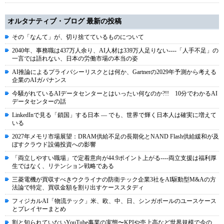
オルタナティブ・ブログ 最新の投稿
その「なんて」が、切り捨てているものについて
2040年、事務職は437万人余り、AI人材は339万人足りない----「人手不足」の
一言では語れない、日本の労働市場の本当の姿
AI推論によるプライバシーリスクとは何か、Gartnerの2029年予測から考える
企業のAIガバナンス
今騒がれているAIデータセンターとはいったい何なのか?!! 10分でわかるAI
データセンターの話
LinkedInで見る「鎖国」する日本 ― でも、世界で輝く日本人は確実に増えて
いる
2027年メモリ市場展望：DRAM供給不足の長期化とNAND Flash供給緩和が及
ぼすクラウド設備投資への影響
「両立しやすい職場」で定着意向が44.9ポイント上がる----両立支援は福利厚
生ではなく、リテンション戦略である
三菱電機が買収すべきウクライナの防衛テック企業3社をAI駆動型M&Aの方
法論で特定、買収金額を割り出すケーススタディ
フィジカルAI「物流テック」米、欧、中、日、シンガポールのユースケース
とプレイヤーまとめ
割と知られていないYouTube事業の実態〜KPIや売上高など世界規模で今の