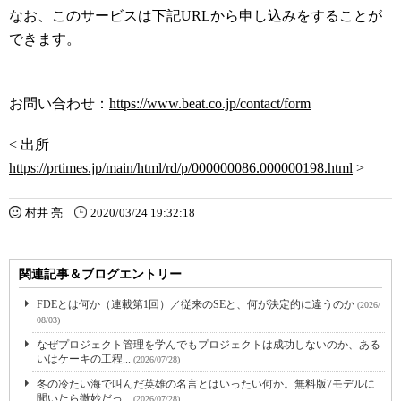
なお、このサービスは下記URLから申し込みをすることが
できます。
お問い合わせ：
https://www.beat.co.jp/contact/form
< 出所
https://prtimes.jp/main/html/rd/p/000000086.000000198.html
>
村井 亮
2020/03/24 19:32:18
関連記事＆ブログエントリー
FDEとは何か（連載第1回）／従来のSEと、何が決定的に違うのか
(2026/
08/03)
なぜプロジェクト管理を学んでもプロジェクトは成功しないのか、ある
いはケーキの工程...
(2026/07/28)
冬の冷たい海で叫んだ英雄の名言とはいったい何か。無料版7モデルに
聞いたら微妙だっ...
(2026/07/28)