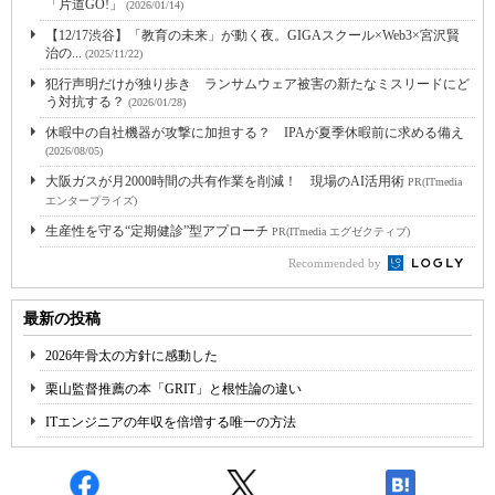
「片道GO!」
(2026/01/14)
【12/17渋谷】「教育の未来」が動く夜。GIGAスクール×Web3×宮沢賢
治の...
(2025/11/22)
犯行声明だけが独り歩き ランサムウェア被害の新たなミスリードにど
う対抗する？
(2026/01/28)
休暇中の自社機器が攻撃に加担する？ IPAが夏季休暇前に求める備え
(2026/08/05)
大阪ガスが月2000時間の共有作業を削減！ 現場のAI活用術
PR(ITmedia
エンタープライズ)
生産性を守る“定期健診”型アプローチ
PR(ITmedia エグゼクティブ)
Recommended by
最新の投稿
2026年骨太の方針に感動した
栗山監督推薦の本「GRIT」と根性論の違い
ITエンジニアの年収を倍増する唯一の方法