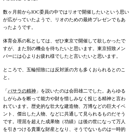
数ヶ月前からIOC委員の中ではリオで開催したいという思い
が広がっていたようで、リオのための最終プレゼンでもあ
ったようです。
体育会系の私としては、ぜひ東京で開催して欲しかったで
すが、また別の機会を待ちたいと思います。東京招致メン
バーには心よりお疲れ様でしたと言いたいと思います。
ところで、五輪招致には反対派の方も多くおられるとのこ
と。
「
バサラの精神
」を説いたのは会田雄二でした。あらゆる
しがらみを断って能力や財を惜しみなく投じる精神と言わ
れています。歴史的な壮大な建造物、万博などの巨大イベ
ント、傑出した人物、などに共通して見られるものだそう
です。理屈を超えた成果物（功績）は後の世になって万人
を引きつける貴重な財産となり、そうでないものは一時的