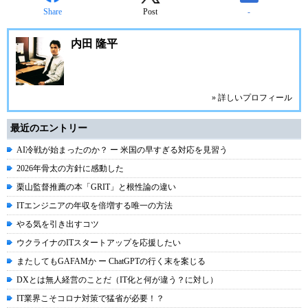
Share
Post
-
内田 隆平
» 詳しいプロフィール
最近のエントリー
AI冷戦が始まったのか？ ー 米国の早すぎる対応を見習う
2026年骨太の方針に感動した
栗山監督推薦の本「GRIT」と根性論の違い
ITエンジニアの年収を倍増する唯一の方法
やる気を引き出すコツ
ウクライナのITスタートアップを応援したい
またしてもGAFAMか ー ChatGPTの行く末を案じる
DXとは無人経営のことだ（IT化と何が違う？に対し）
IT業界こそコロナ対策で猛省が必要！？