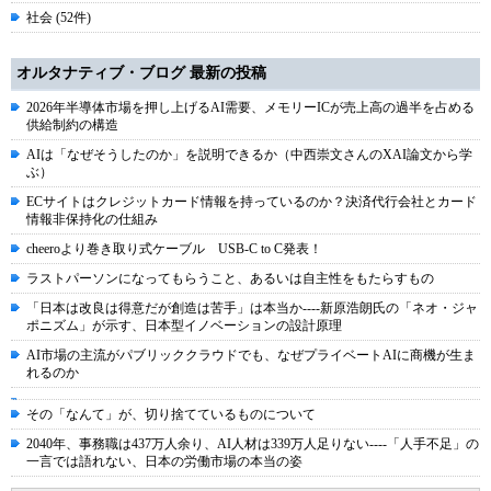
社会 (52件)
オルタナティブ・ブログ 最新の投稿
2026年半導体市場を押し上げるAI需要、メモリーICが売上高の過半を占める
供給制約の構造
AIは「なぜそうしたのか」を説明できるか（中西崇文さんのXAI論文から学
ぶ）
ECサイトはクレジットカード情報を持っているのか？決済代行会社とカード
情報非保持化の仕組み
cheeroより巻き取り式ケーブル USB-C to C発表！
ラストパーソンになってもらうこと、あるいは自主性をもたらすもの
「日本は改良は得意だが創造は苦手」は本当か----新原浩朗氏の「ネオ・ジャ
ポニズム」が示す、日本型イノベーションの設計原理
AI市場の主流がパブリッククラウドでも、なぜプライベートAIに商機が生ま
れるのか
その「なんて」が、切り捨てているものについて
2040年、事務職は437万人余り、AI人材は339万人足りない----「人手不足」の
一言では語れない、日本の労働市場の本当の姿