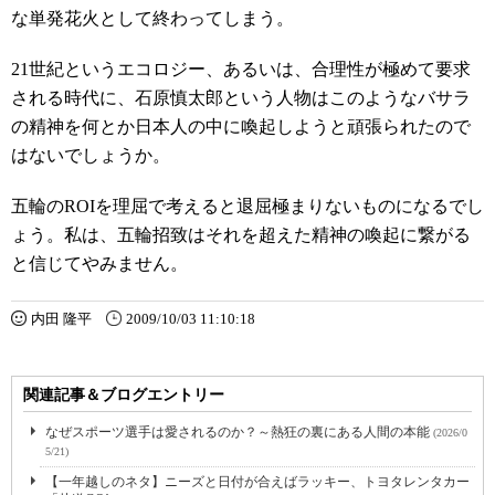
な単発花火として終わってしまう。
21世紀というエコロジー、あるいは、合理性が極めて要求
される時代に、石原慎太郎という人物はこのようなバサラ
の精神を何とか日本人の中に喚起しようと頑張られたので
はないでしょうか。
五輪のROIを理屈で考えると退屈極まりないものになるでし
ょう。私は、五輪招致はそれを超えた精神の喚起に繋がる
と信じてやみません。
内田 隆平
2009/10/03 11:10:18
関連記事＆ブログエントリー
なぜスポーツ選手は愛されるのか？～熱狂の裏にある人間の本能
(2026/0
5/21)
【一年越しのネタ】ニーズと日付が合えばラッキー、トヨタレンタカー