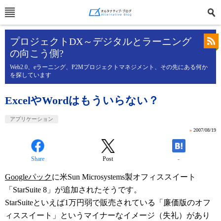
プロジェクトDX～デジタルとラーニング
の向こう側?
Web2.0、eラーニング、P2Mプロジェクトマネジメント、その先にある何か
を探しています
ExcelやWordはもういらない？
アプリケーション
»
2007/08/19
Share
Post
-
Googleパック
に米Sun Microsystems製オフィススイート
「StarSuite 8」が追加されたそうです。
StarSuiteといえば1万円弱で販売されている「廉価版のオフ
ィススイート」というマイナーなイメージ（失礼）があり