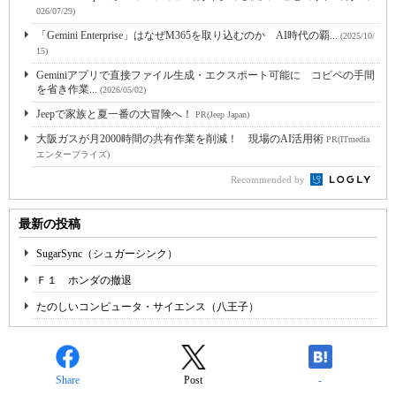
026/07/29)
「Gemini Enterprise」はなぜM365を取り込むのか AI時代の覇...
(2025/10/
15)
Geminiアプリで直接ファイル生成・エクスポート可能に コピペの手間
を省き作業...
(2026/05/02)
Jeepで家族と夏一番の大冒険へ！
PR(Jeep Japan)
大阪ガスが月2000時間の共有作業を削減！ 現場のAI活用術
PR(ITmedia
エンタープライズ)
Recommended by
最新の投稿
SugarSync（シュガーシンク）
Ｆ１ ホンダの撤退
たのしいコンピュータ・サイエンス（八王子）
Share
Post
-