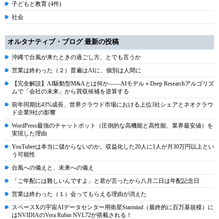
子どもと教育 (4件)
社会
オルタナティブ・ブログ 最新の投稿
沖縄で台風が来たときの過ごし方、とでも言うか
営業は終わった（２）普遍はAIに、個別は人間に
【完全解説】AI駆動型M&Aとは何か――AIモデル＋Deep Researchアルゴリズ
ムで「会社の未来」から買収候補を逆算する
前年同期比43%成長、世界クラウド市場における上位3社シェアとネオクラウ
ド企業9社の影響
WordPress最強のチャットボット（圧倒的な高機能と高性能、業界最安値）を
実現した理由
YouTuberは本当に儲からないのか。収益化した20人に1人が月30万円以上とい
う可能性
台風への備えと、未来への備え
「ご年配には難しいんですよ」と君が言ったから八月二日は年配記念日
営業は終わった（１）会ってもらえる理由が消えた
スペースXの宇宙AIデータセンター用衛星Starmind（最終的に百万基規模）に
はNVIDIAのVera Rubin NVL72が搭載される！