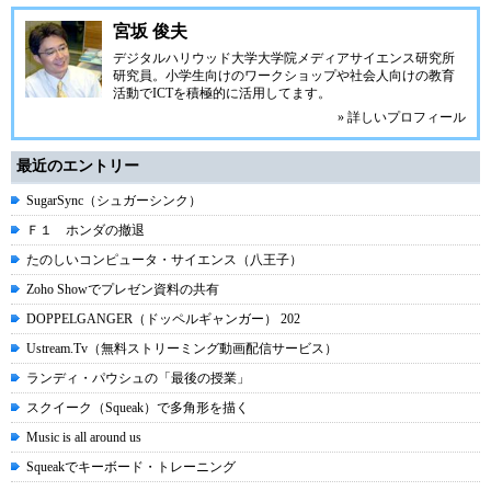
宮坂 俊夫
デジタルハリウッド大学大学院
メディアサイエンス研究所
研究員。小学生向けのワークショップや社会人向けの教育
活動でICTを積極的に活用してます。
» 詳しいプロフィール
最近のエントリー
SugarSync（シュガーシンク）
Ｆ１ ホンダの撤退
たのしいコンピュータ・サイエンス（八王子）
Zoho Showでプレゼン資料の共有
DOPPELGANGER（ドッペルギャンガー） 202
Ustream.Tv（無料ストリーミング動画配信サービス）
ランディ・パウシュの「最後の授業」
スクイーク（Squeak）で多角形を描く
Music is all around us
Squeakでキーボード・トレーニング