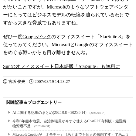
がたいことですが、Microsoftのようなソフトウェアベンダ
ーにとってはビジネスモデルの転換を迫られているわけで
すから大きな脅威でもありますね。
ぜひ一度
Googleパック
のオフィススイート「StarSuite 8」を
使ってみてください。MicrosoftとGoogleのオフィススイート
をめぐる戦いからも目が離せませんね。
Sunのオフィススイート日本語版「StarSuite」も無料に
宮坂 俊夫
2007/08/19 14:28:27
関連記事＆ブログエントリー
AIに関する記事のまとめ(2025.9.8～2025.9.14）
(2025/09/14)
令和8年熊本地震、自治体職員が今すぐ使えるChatGPT有料版・避難所
物資過不足...
(2026/07/31)
Microsoft Copilotが「オモチャ」（あくまでも個人の感想です）であ...
(2