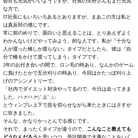
会社も元気がいいようですが、社長の矢野さんもまた元気
な方で。
IT社長にもいろいろあるとありますが、まあこの方は私と
は真反対の感じです。
常に前のめりで、面白いと思えることは、とりあえずよく
わかんないけどやってみよう、的な人です。私が『十分な
人が渡った橋しか渡らない』タイプだとしたら、彼は『自
分で橋をかけて渡ってしまう』タイプです。
2年のお付き合いの間で、ロン毛の時あり、なんかのゲーム
に負けたとかで五分刈りの時あり、今回はかたっぽ刈り上
げのアシンメトリーで。
「社内でダイエット対決やってるので、今日は走ってきま
した、ハァハァ
」
(;ﾟ;Д;ﾟ;:)
とウィンブレ上下で息を切らせながら来たときにはさすが
に吹きました。
そんな、かなりかっとんでる感じです。
それで、まったくタイプが違うので、
こんなこと教えても
どうなんだろう
と思いつつ、受託開発で大事なことをいく