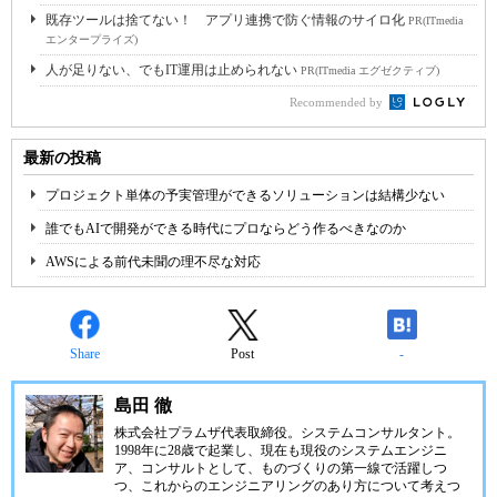
既存ツールは捨てない！ アプリ連携で防ぐ情報のサイロ化
PR(ITmedia
エンタープライズ)
人が足りない、でもIT運用は止められない
PR(ITmedia エグゼクティブ)
Recommended by
最新の投稿
プロジェクト単体の予実管理ができるソリューションは結構少ない
誰でもAIで開発ができる時代にプロならどう作るべきなのか
AWSによる前代未聞の理不尽な対応
Share
Post
-
島田 徹
株式会社プラムザ代表取締役。システムコンサルタント。
1998年に28歳で起業し、現在も現役のシステムエンジニ
ア、コンサルトとして、ものづくりの第一線で活躍しつ
つ、これからのエンジニアリングのあり方について考えつ