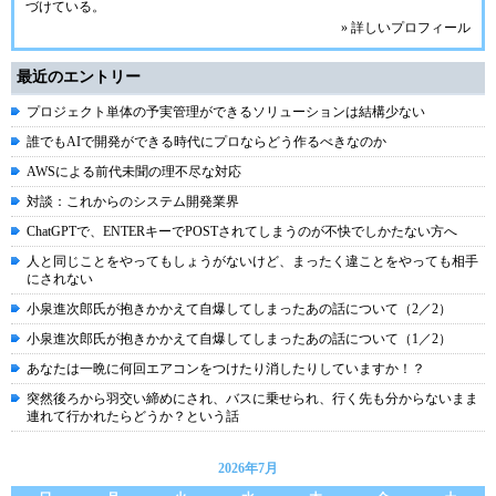
づけている。
» 詳しいプロフィール
最近のエントリー
プロジェクト単体の予実管理ができるソリューションは結構少ない
誰でもAIで開発ができる時代にプロならどう作るべきなのか
AWSによる前代未聞の理不尽な対応
対談：これからのシステム開発業界
ChatGPTで、ENTERキーでPOSTされてしまうのが不快でしかたない方へ
人と同じことをやってもしょうがないけど、まったく違ことをやっても相手
にされない
小泉進次郎氏が抱きかかえて自爆してしまったあの話について（2／2）
小泉進次郎氏が抱きかかえて自爆してしまったあの話について（1／2）
あなたは一晩に何回エアコンをつけたり消したりしていますか！？
突然後ろから羽交い締めにされ、バスに乗せられ、行く先も分からないまま
連れて行かれたらどうか？という話
2026年7月