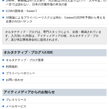
2040年、事務職は437万人余り、AI人材は339万人足りない----「人手不足」の
一言では語れない、日本の労働市場の本当の姿
LLMの固有名：Sonnet 5
AI推論によるプライバシーリスクとは何か、Gartnerの2029年予測から考える
企業のAIガバナンス
オルタナティブ・ブログは、専門スタッフにより、企画・構成されていま
す。入力頂いた内容は、アイティメディアの他、オルタナティブ・ブロ
グ、及び本記事執筆会社に提供されます。
オルタナティブ・ブログ GUIDE
オルタナティブ・ブログ憲章
利用規約
プライバシーポリシー
お問い合わせ
アイティメディアからのお知らせ
プレスリリース
メールサービス