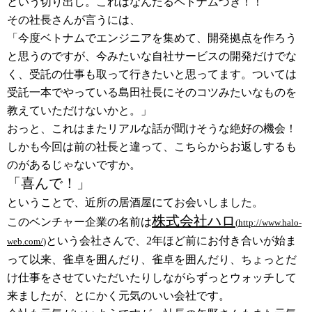
という切り出し。これはなんたるベトナムづき！！
その社長さんが言うには、
「今度ベトナムでエンジニアを集めて、開発拠点を作ろう
と思うのですが、今みたいな自社サービスの開発だけでな
く、受託の仕事も取って行きたいと思ってます。ついては
受託一本でやっている島田社長にそのコツみたいなものを
教えていただけないかと。」
おっと、これはまたリアルな話が聞けそうな絶好の機会！
しかも今回は前の社長と違って、こちらからお返しするも
のがあるじゃないですか。
「喜んで！」
ということで、近所の居酒屋にてお会いしました。
株式会社ハロ
このベンチャー企業の名前は
(
http://www.halo-
という会社さんで、2年ほど前にお付き合いが始ま
web.com/
)
って以来、雀卓を囲んだり、雀卓を囲んだり、ちょっとだ
け仕事をさせていただいたりしながらずっとウォッチして
来ましたが、とにかく元気のいい会社です。