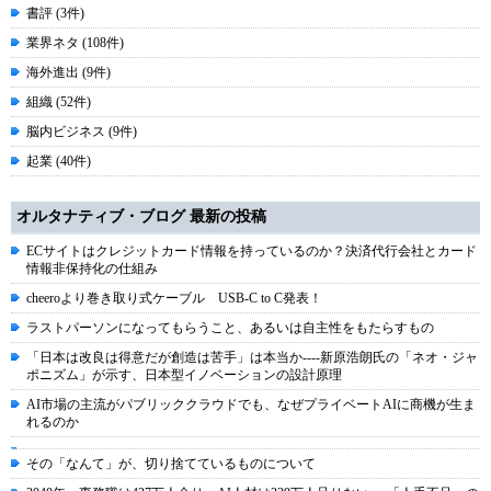
書評 (3件)
業界ネタ (108件)
海外進出 (9件)
組織 (52件)
脳内ビジネス (9件)
起業 (40件)
オルタナティブ・ブログ 最新の投稿
ECサイトはクレジットカード情報を持っているのか？決済代行会社とカード
情報非保持化の仕組み
cheeroより巻き取り式ケーブル USB-C to C発表！
ラストパーソンになってもらうこと、あるいは自主性をもたらすもの
「日本は改良は得意だが創造は苦手」は本当か----新原浩朗氏の「ネオ・ジャ
ポニズム」が示す、日本型イノベーションの設計原理
AI市場の主流がパブリッククラウドでも、なぜプライベートAIに商機が生ま
れるのか
その「なんて」が、切り捨てているものについて