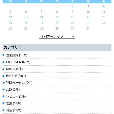
日
月
火
水
木
金
土
1
2
3
4
5
6
7
8
9
10
11
12
13
14
15
16
17
18
19
20
21
22
23
24
25
26
27
28
29
30
31
カテゴリー
過去語録 (13件)
LIFEHACK (63件)
MISC (45件)
Pick Up! (63件)
WEBサービス (9件)
お題 (2件)
レビュー (2件)
営業 (13件)
就活 (19件)