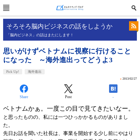
そろそろ脳内ビジネスの話をしようか
「脳内ビジネス」の話はまたにします！
思いがけずベトナムに視察に行けること
になった ～海外進出ってどうよ3
Pick Up!
海外進出
»
2013/02/27
Share
Post
-
ベトナムかぁ。一度この目で見てきたいなー。
と思ったものの、私には一つひっかかるものがありまし
た。
先日お話を聞いた社長は、事業を開始する少し前にやはり