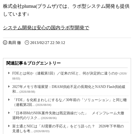
株式会社plumsa(プラムザ)では、ラボ型システム開発も提供
しています↓
システム開発は安心の国内ラボ型開発で
島田 徹
2013/02/27 22:50:12
関連記事＆ブログエントリー
FDEとは何か（連載第1回）／従来のSEと、何が決定的に違うのか
(2026/
08/03)
2027年メモリ市場展望：DRAM供給不足の長期化とNAND Flash供給緩
和...
(2026/08/08)
「FDE」を化粧まわしにするな／30年前の「ソリューション」と同じ轍
（連載第2回...
(2026/08/04)
「日本IBMのNHK案件失敗は既定路線だった」 メインフレーム大撤
退時代のリスク...
(2026/08/06)
富士通とNECは「AI需要の手応え」をどう語った？ 2026年下半期の
見通しを考...
(2026/08/03)