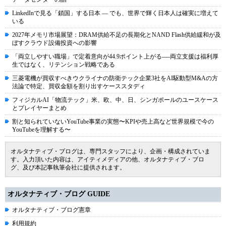
LinkedInで見る「鎖国」する日本 ― でも、世界で輝く日本人は確実に増えて
いる
2027年メモリ市場展望：DRAM供給不足の長期化とNAND Flash供給緩和が及
ぼすクラウド設備投資への影響
「両立しやすい職場」で定着意向が44.9ポイント上がる----両立支援は福利厚
生ではなく、リテンション戦略である
三菱電機が買収すべきウクライナの防衛テック企業3社をAI駆動型M&Aの方
法論で特定、買収金額を割り出すケーススタディ
フィジカルAI「物流テック」米、欧、中、日、シンガポールのユースケース
とプレイヤーまとめ
割と知られていないYouTube事業の実態〜KPIや売上高など世界規模で今の
YouTubeを理解する〜
オルタナティブ・ブログは、専門スタッフにより、企画・構成されていま
す。入力頂いた内容は、アイティメディアの他、オルタナティブ・ブロ
グ、及び本記事執筆会社に提供されます。
オルタナティブ・ブログ GUIDE
オルタナティブ・ブログ憲章
利用規約