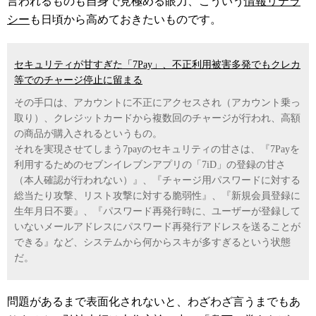
言われるものも自身で見極める眼力、こういう
情報リテラ
シー
も日頃から高めておきたいものです。
セキュリティが甘すぎた「7Pay」、不正利用被害多発でもクレカ
等でのチャージ停止に留まる
その手口は、アカウントに不正にアクセスされ（アカウント乗っ
取り）、クレジットカードから複数回のチャージが行われ、高額
の商品が購入されるというもの。
それを実現させてしまう7payのセキュリティの甘さは、『7Payを
利用するためのセブンイレブンアプリの「7iD」の登録の甘さ
（本人確認が行われない）』、『チャージ用パスワードに対する
総当たり攻撃、リスト攻撃に対する脆弱性』、『新規会員登録に
生年月日不要』、『パスワード再発行時に、ユーザーが登録して
いないメールアドレスにパスワード再発行アドレスを送ることが
できる』など、システムから何からスキが多すぎるという状態
だ。
問題があるまで表面化されないと、わざわざ言うまでもあ