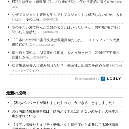
FDEとは何か（連載第1回）／従来のSEと、何が決定的に違うのか
(2026/
08/03)
なぜプロジェクト管理を学んでもプロジェクトは成功しないのか、ある
いはケーキの工程...
(2026/07/28)
冬の冷たい海で叫んだ英雄の名言とはいったい何か。無料版7モデルに
聞いたら微妙だっ...
(2026/07/28)
「日本IBMのNHK案件失敗は既定路線だった」 メインフレーム大撤
退時代のリスク...
(2026/08/06)
富士通とNECは「AI需要の手応え」をどう語った？ 2026年下半期の
見通しを考...
(2026/08/03)
なぜ生成AI導入に踏み切れない？ 生産性と組織力を高める鍵
PR(ITmed
ia エンタープライズ)
Recommended by
最新の投稿
【私もパスワードが漏れました】ので、今できることをしました！
SNS内部情報漏洩事故は「結局どうすれば起きないのか？」の根本思
考がずれている
【リアル情報セキュリティ研修ネタ】新年度から多発してるSNS情報