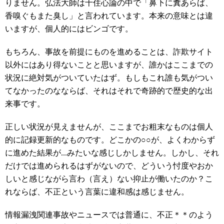
りません。弘法大師は十住心論の中で「鼻下に糞あらば、
香嗅ぐもまた臭し」と言われています。本来の意味とは違
いますが、個人的にはビンゴです。
もちろん、事故を前提にものを進めることは、詐欺サイト
以外にはあり得ないことと思いますが、誰かはここまでの
状況に絶対気がついていたはず。もしもこれ誰も気がつい
てなかったのなならば、それはそれで奇跡的で歴史的な出
来事です。
正しい状況が見えませんが、ここまでお粗末なものは個人
的に記録更新的なものです。どこかの○○が、よくわからず
に進めた結果が...みたいな感じしかしません。しかし、それ
だけでは進められるはずがないので、どういう忖度やおか
しいと感じながら言わ（言え）ない抑止が働いたのか？こ
れならば、不正という言葉に違和感は感じません。
情報漏洩関連事故やニュースでは普通に、不正＊＊のよう