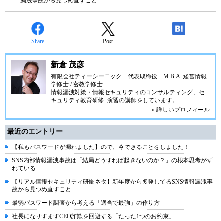
漏洩事故から見つめ直すこと
Share
Post
-
新倉 茂彦
有限会社ティーシーニック
代表取締役 M.B.A. 経営情報
学修士 / 密教学修士
情報漏洩対策・情報セキュリティのコンサルティング、セ
キュリティ教育研修･演習の講師をしています。
» 詳しいプロフィール
最近のエントリー
【私もパスワードが漏れました】ので、今できることをしました！
SNS内部情報漏洩事故は「結局どうすれば起きないのか？」の根本思考がず
れている
【リアル情報セキュリティ研修ネタ】新年度から多発してるSNS情報漏洩事
故から見つめ直すこと
最弱パスワード調査から考える「適当で最強」の作り方
社長になりすますCEO詐欺を回避する「たった1つのお約束」