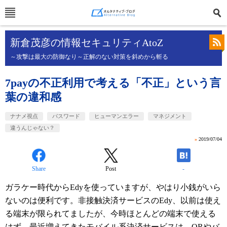
新倉茂彦の情報セキュリティAtoZ
～攻撃は最大の防御なり～正解のない対策を斜めから斬る
7payの不正利用で考える「不正」という言
葉の違和感
ナナメ視点
パスワード
ヒューマンエラー
マネジメント
違うんじゃない？
»
2019/07/04
Share
Post
-
ガラケー時代からEdyを使っていますが、やはり小銭がいら
ないのは便利です。非接触決済サービスのEdy、以前は使え
る端末が限られてましたが、今時ほとんどの端末で使える
はず。最近増えてきたモバイル系決済サービスは、QRやバ