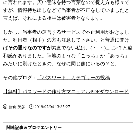
に言われます。広い意味を持つ言葉なので捉え方も様々で
すが、情報持ち出しなどで当事者が不正をしていましたと
言えば、それによる相手は被害者となります。
しかし、当事者の運営するサービスで不正利用がおきまし
た。利用者（相手）の方も注意して下さい。と普通に聞け
ば
その通りなのですが
素直でない私は、(・_・)......ン？と違
和感がありました。陣地のような「こっち」か「あっち」
みたいに別けたときの、なぜに同じ側にいるの？と。
その他ブログ：
「パスワード」カテゴリーの投稿
【無料】パスワードの作り方マニュアルPDFダウンロード
新倉 茂彦
2019/07/04 13:35:27
関連記事＆ブログエントリー