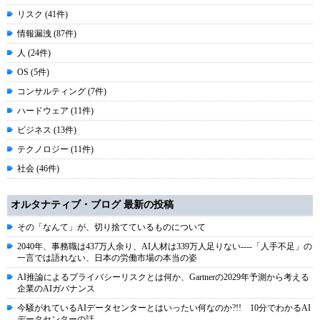
リスク (41件)
情報漏洩 (87件)
人 (24件)
OS (5件)
コンサルティング (7件)
ハードウェア (11件)
ビジネス (13件)
テクノロジー (11件)
社会 (46件)
オルタナティブ・ブログ 最新の投稿
その「なんて」が、切り捨てているものについて
2040年、事務職は437万人余り、AI人材は339万人足りない----「人手不足」の
一言では語れない、日本の労働市場の本当の姿
AI推論によるプライバシーリスクとは何か、Gartnerの2029年予測から考える
企業のAIガバナンス
今騒がれているAIデータセンターとはいったい何なのか?!! 10分でわかるAI
データセンターの話