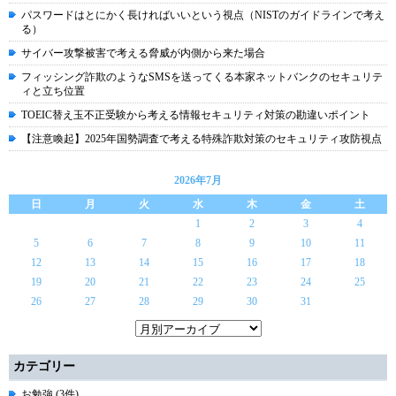
パスワードはとにかく長ければいいという視点（NISTのガイドラインで考え
る）
サイバー攻撃被害で考える脅威が内側から来た場合
フィッシング詐欺のようなSMSを送ってくる本家ネットバンクのセキュリテ
ィと立ち位置
TOEIC替え玉不正受験から考える情報セキュリティ対策の勘違いポイント
【注意喚起】2025年国勢調査で考える特殊詐欺対策のセキュリティ攻防視点
2026年7月
日
月
火
水
木
金
土
1
2
3
4
5
6
7
8
9
10
11
12
13
14
15
16
17
18
19
20
21
22
23
24
25
26
27
28
29
30
31
カテゴリー
お勉強 (3件)