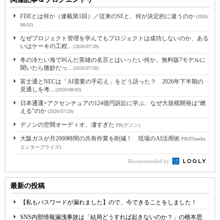
FDEとは何か（連載第1回）／従来のSEと、何が決定的に違うのか
(2026/
08/03)
なぜプロジェクト管理を学んでもプロジェクトは成功しないのか、ある
いはケーキの工程...
(2026/07/28)
冬の冷たい海で叫んだ英雄の名言とはいったい何か。無料版7モデルに
聞いたら微妙だっ...
(2026/07/28)
富士通とNECは「AI需要の手応え」をどう語った？ 2026年下半期の
見通しを考...
(2026/08/03)
日本通運×アクセンチュアの124億円訴訟に学ぶ、なぜ大規模開発は“燃
える”のか
(2026/07/29)
デノンの空間オーディオ、凄すぎた
PR(デノン)
大阪ガスが月2000時間の共有作業を削減！ 現場のAI活用術
PR(ITmedia
エンタープライズ)
Recommended by
最新の投稿
【私もパスワードが漏れました】ので、今できることをしました！
SNS内部情報漏洩事故は「結局どうすれば起きないのか？」の根本思