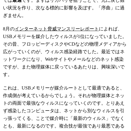
ては
最適
です。まずはリカバリを狙うことで、元に戻し難
い状況を作り、次なる標的に影響を及ぼす。「序曲」に過
ぎません。
8月の
インターネット脅威マンスリーレポート
によれば、
USBメモリーを媒介したウィルスが1位になっていました。
その昔、フロッピーディスクやCDなどの物理メディアから
広がっていくのが、ウィルス感染経路でした。最近ではネ
ットワークになり、Webサイトやメールなどのネット感染
ですが、また物理媒体に戻っているあたりは、興味深いで
す。
これは、USBメモリーが媒介ルートとして最適であると、
作成側が考えているからでしょう。それが物理媒体とネッ
トの両面で最強なウィルスになっていくのです。とりあえ
ず感染したコンピュータは、ネットから別なウィルスを引
っ張ってくる、ことで媒介時に「最新のウィルス」でなく
とも、最新になるのです。複合技が最強であり最悪である