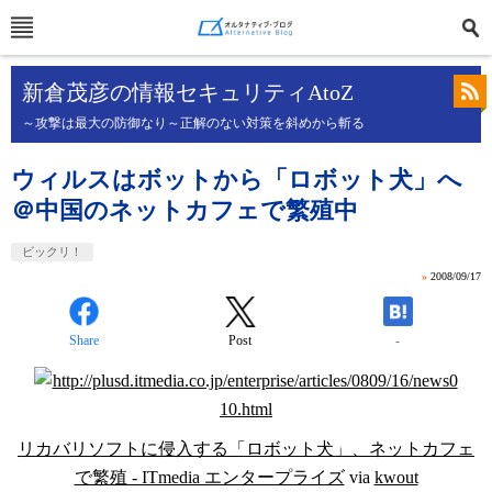
新倉茂彦の情報セキュリティAtoZ
～攻撃は最大の防御なり～正解のない対策を斜めから斬る
ウィルスはボットから「ロボット犬」へ
＠中国のネットカフェで繁殖中
ビックリ！
»
2008/09/17
Share
Post
-
リカバリソフトに侵入する「ロボット犬」、ネットカフェ
で繁殖 - ITmedia エンタープライズ
via
kwout