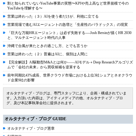
割と知られていないYouTube事業の実態〜KPIや売上高など世界規模で今の
YouTubeを理解する〜
営業は終わった（３）AIを使う者だけが、利他に立てる
営業現場で進むAIエージェントの急増と「生産性のパラドックス」の現実
「巨大な万能HRエージェント」は必ず失敗する----Josh Bersinが描くHR 2030
と、マルチエージェント時代の人事
沖縄で台風が来たときの過ごし方、とでも言うか
営業は終わった（２）普遍はAIに、個別は人間に
【完全解説】AI駆動型M&Aとは何か――AIモデル＋Deep Researchアルゴリズ
ムで「会社の未来」から買収候補を逆算する
前年同期比43%成長、世界クラウド市場における上位3社シェアとネオクラウ
ド企業9社の影響
オルタナティブ・ブログは、専門スタッフにより、企画・構成されていま
す。入力頂いた内容は、アイティメディアの他、オルタナティブ・ブロ
グ、及び本記事執筆会社に提供されます。
オルタナティブ・ブログ GUIDE
オルタナティブ・ブログ憲章