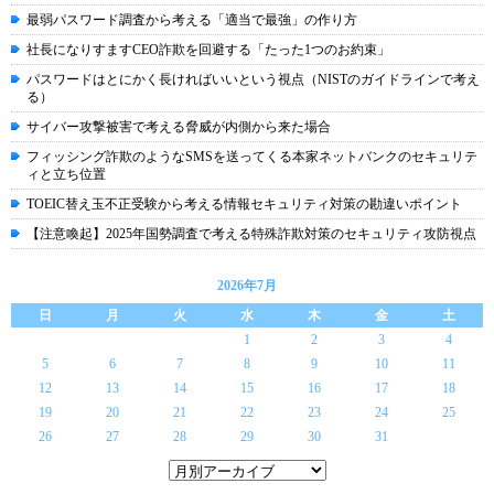
最弱パスワード調査から考える「適当で最強」の作り方
社長になりすますCEO詐欺を回避する「たった1つのお約束」
パスワードはとにかく長ければいいという視点（NISTのガイドラインで考え
る）
サイバー攻撃被害で考える脅威が内側から来た場合
フィッシング詐欺のようなSMSを送ってくる本家ネットバンクのセキュリテ
ィと立ち位置
TOEIC替え玉不正受験から考える情報セキュリティ対策の勘違いポイント
【注意喚起】2025年国勢調査で考える特殊詐欺対策のセキュリティ攻防視点
2026年7月
日
月
火
水
木
金
土
1
2
3
4
5
6
7
8
9
10
11
12
13
14
15
16
17
18
19
20
21
22
23
24
25
26
27
28
29
30
31