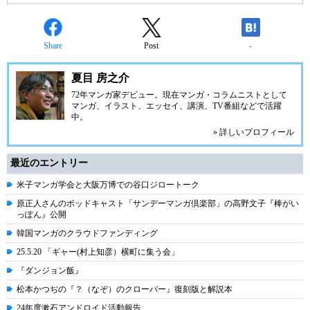
Share
Post
-
夏目 房之介
72年マンガ家デビュー。現在マンガ・コラムニストとして
マンガ、イラスト、エッセイ、講演、TV番組などで活躍
中。
» 詳しいプロフィール
最近のエントリー
米子マンガ学会と大阪万博での谷口ジロートーク
原正人さんのポッドキャスト「サンデーマンガ倶楽部」の高野文子『棒がい
っぽん』公開
韓国マンガのクラウドファンディング
25.5.20 「ギャー(村上知彦）横町に集う会」
『ダンジョン飯』
松本かつぢの『？（なぞ）のクローバー』復刻版と解説本
24年度漱石アンドロイド活動報告