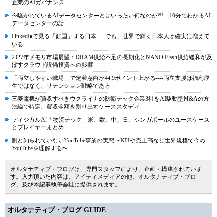
企業のAIガバナンス
今騒がれているAIデータセンターとはいったい何なのか?!! 10分でわかるAI
データセンターの話
LinkedInで見る「鎖国」する日本 ― でも、世界で輝く日本人は確実に増えて
いる
2027年メモリ市場展望：DRAM供給不足の長期化とNAND Flash供給緩和が及
ぼすクラウド設備投資への影響
「両立しやすい職場」で定着意向が44.9ポイント上がる----両立支援は福利厚
生ではなく、リテンション戦略である
三菱電機が買収すべきウクライナの防衛テック企業3社をAI駆動型M&Aの方
法論で特定、買収金額を割り出すケーススタディ
フィジカルAI「物流テック」米、欧、中、日、シンガポールのユースケース
とプレイヤーまとめ
割と知られていないYouTube事業の実態〜KPIや売上高など世界規模で今の
YouTubeを理解する〜
オルタナティブ・ブログは、専門スタッフにより、企画・構成されていま
す。入力頂いた内容は、アイティメディアの他、オルタナティブ・ブロ
グ、及び本記事執筆会社に提供されます。
オルタナティブ・ブログ GUIDE