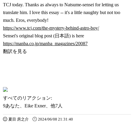
TCJ today. Thanks as always to Natsume-sensei for letting us
translate him. I love this essay -- it's a little naughty but not too
much. Eros, everybody!
https://www.tcj.com/the-mystery-behind-astro-boy/
Sensei's original blog post (日本語) is here
https://manba.co.jp/manba_magazines/20087
翻訳を見る
すべてのリアクション:
9
あなた、Eike Exner、他7人
夏目 房之介
2024/06/08 21:31:40