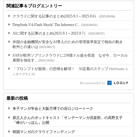
関連記事＆ブログエントリー
クラウドに関する記事のまとめ(2025.9.1～2025.9.6）
(2025/09/06)
DeepSeek-V4-Flash Shock! The Inference C...
(2026/08/02)
AIに関する記事のまとめ(2025.9.1～2025.9.7）
(2025/09/07)
米国の金融機関が安全なAI導入のための管理基準策定で独自の動き
欧州との違いは
(2025/08/27)
SAPが欧州ソブリンクラウドに230億ドル超を投資 なぜ今、ローカル
展開を強化す...
(2025/10/02)
「プロンプトが面倒」の悲鳴を解消！ AI定着のステップ
PR(ITmedia エ
ンタープライズ)
Recommended by
最新の投稿
米子マンガ学会と大阪万博での谷口ジロートーク
原正人さんのポッドキャスト「サンデーマンガ倶楽部」の高野文子
『棒がいっぽん』公開
韓国マンガのクラウドファンディング