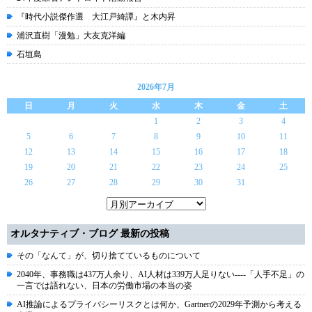
『時代小説傑作選 大江戸綺譚』と木内昇
浦沢直樹「漫勉」大友克洋編
石垣島
2026年7月
日
月
火
水
木
金
土
1
2
3
4
5
6
7
8
9
10
11
12
13
14
15
16
17
18
19
20
21
22
23
24
25
26
27
28
29
30
31
オルタナティブ・ブログ 最新の投稿
その「なんて」が、切り捨てているものについて
2040年、事務職は437万人余り、AI人材は339万人足りない----「人手不足」の
一言では語れない、日本の労働市場の本当の姿
AI推論によるプライバシーリスクとは何か、Gartnerの2029年予測から考える