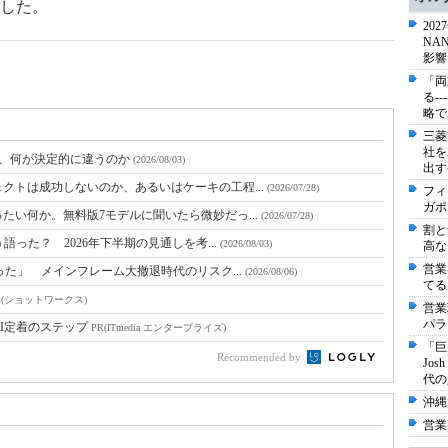
した。
20
NA
影響
「両
る-
略で
三菱
社を
と、何が決定的に違うのか
(2026/08/03)
出す
クトは成功しないのか、あるいはケーキの工程...
(2026/07/28)
フィ
ガポ
たい何か。無料版7モデルに聞いたら微妙だっ...
(2026/07/28)
割と
語った？ 2026年下半期の見通しを考...
(2026/08/03)
高な
営業
った」 メインフレーム大撤退時代のリスク...
(2026/08/06)
てる
R(ショットワークス)
営業
パラ
I定着のステップ
PR(ITmedia エンタープライズ)
「巨
Recommended by
Jo
代の
沖縄
営業