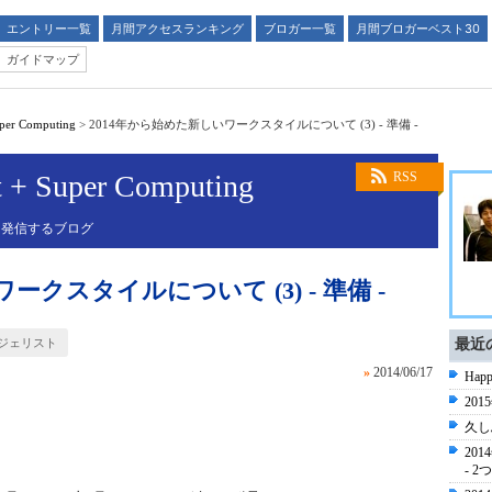
エントリー一覧
月間アクセスランキング
ブロガー一覧
月間ブロガーベスト30
ガイドマップ
uper Computing
>
2014年から始めた新しいワークスタイルについて (3) - 準備 -
t + Super Computing
RSS
 発信するブログ
ークスタイルについて (3) - 準備 -
ジェリスト
最近
»
2014/06/17
Happ
20
久し
20
- 2