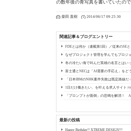
の数年後の青写真を書いていたので
柴田 直樹
2014/06/17 09:25:30
関連記事＆ブログエントリー
FDEとは何か（連載第1回）／従来のSE
なぜプロジェクト管理を学んでもプロジェ
冬の冷たい海で叫んだ英雄の名言とはいっ
富士通とNECは「AI需要の手応え」をどう
「日本IBMのNHK案件失敗は既定路線だ
1日だけ働きたい、を叶える求人サイト
P
「プロンプトが面倒」の悲鳴を解消！ A
最新の投稿
Happy Birthday!! XTREME DESIGN!!!