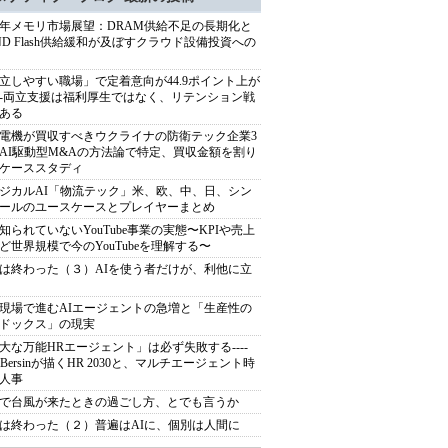
27年メモリ市場展望：DRAM供給不足の長期化と
ND Flash供給緩和が及ぼすクラウド設備投資への
立しやすい職場」で定着意向が44.9ポイント上が
---両立支援は福利厚生ではなく、リテンション戦
ある
電機が買収すべきウクライナの防衛テック企業3
AI駆動型M&Aの方法論で特定、買収金額を割り
ケーススタディ
ジカルAI「物流テック」米、欧、中、日、シン
ールのユースケースとプレイヤーまとめ
知られていないYouTube事業の実態〜KPIや売上
ど世界規模で今のYouTubeを理解する〜
は終わった（３）AIを使う者だけが、利他に立
現場で進むAIエージェントの急増と「生産性の
ドックス」の現実
大な万能HRエージェント」は必ず失敗する----
sh Bersinが描くHR 2030と、マルチエージェント時
人事
で台風が来たときの過ごし方、とでも言うか
は終わった（２）普遍はAIに、個別は人間に