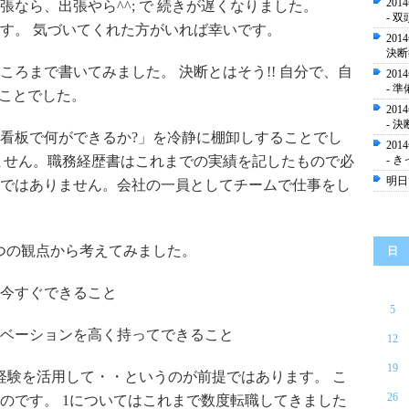
20
なら、出張やら^^; で 続きが遅くなりました。
- 
す。 気づいてくれた方がいれば幸いです。
20
決断
ろまで書いてみました。 決断とはそう!! 自分で、自
20
- 準
うことでした。
20
- 
看板で何ができるか?」を冷静に棚卸しすることでし
20
ません。職務経歴書はこれまでの実績を記したもので必
- き
明日
ではありません。会社の一員としてチームで仕事をし
2つの観点から考えてみました。
日
て今すぐできること
5
チベーションを高く持ってできること
12
19
経験を活用して・・というのが前提ではあります。 こ
26
のです。 1についてはこれまで数度転職してきました