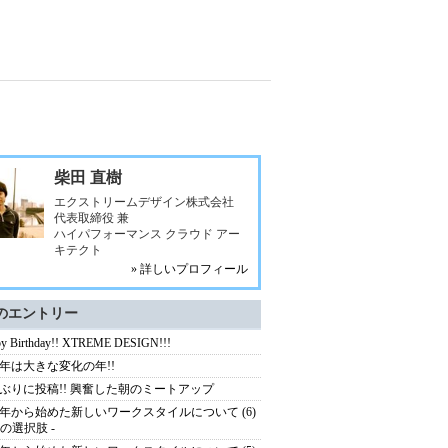
柴田 直樹
エクストリームデザイン株式会社
代表取締役 兼
ハイパフォーマンス クラウド アー
キテクト
» 詳しいプロフィール
のエントリー
y Birthday!! XTREME DESIGN!!!
15年は大きな変化の年!!
ぶりに投稿!! 興奮した朝のミートアップ
14年から始めた新しいワークスタイルについて (6)
つの選択肢 -