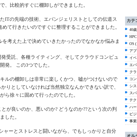
で、比較的すぐに棚卸しができました。
たITの先端の技術、エバンジェリストとしての伝道ス
カテ
進めて行きたいのですぐに整理することができました。
40
HPC
ルを考えた上で決めていきたかったのでなかなか悩みま
OS 
アプ
開発受託、各種ライティング、そしてクラウドコンピュ
イベ
開発。 この3つでした。
エバ
クラ
キルの棚卸しは非常に楽しくかつ、嘘がつけないので
コン
シス
っかりとしていなければ当然独立なんかできない訳で、
スパ
がら徐々に固めて行ったのでした。
テク
ハー
ことが良いのか、悪いのか? どうなのか??という次の判
ビジネ
ました。
事業
レッシャーとストレスと闘いながら、でもしっかりと自分
オル