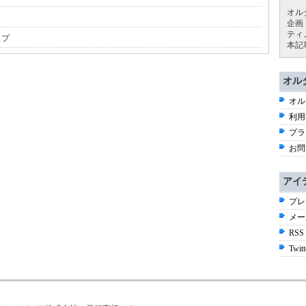
オル
企画
ティ
ップ
本記
オル
オル
利用
プラ
お問
アイ
プレ
メー
RSS
Twitt