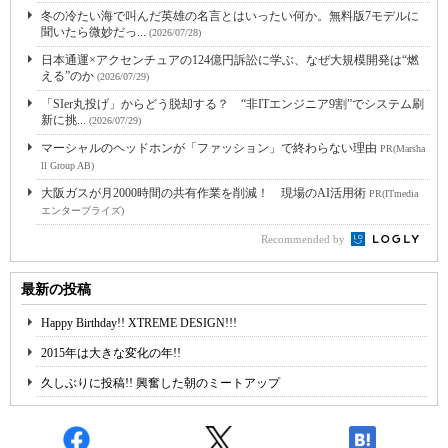
冬の冷たい海で叫んだ英雄の名言とはいったい何か。無料版7モデルに
聞いたら微妙だっ...
(2026/07/28)
日本通運×アクセンチュアの124億円訴訟に学ぶ、なぜ大規模開発は“燃
える”のか
(2026/07/29)
「SIer丸投げ」からどう脱却する？ “非ITエンジニア9割”でシステム刷
新に挑...
(2026/07/29)
マーシャルのヘッドホンが「ファッション」で終わらない理由
PR(Marsha
ll Group AB)
大阪ガスが月2000時間の共有作業を削減！ 現場のAI活用術
PR(ITmedia
エンタープライズ)
Recommended by
最新の投稿
Happy Birthday!! XTREME DESIGN!!!
2015年は大きな変化の年!!
久しぶりに投稿!! 興奮した朝のミートアップ