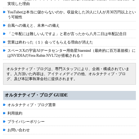
実現した理由
YouTuberは本当に儲からないのか。収益化した20人に1人が月30万円以上とい
う可能性
台風への備えと、未来への備え
「ご年配には難しいんですよ」と君が言ったから八月二日は年配記念日
営業は終わった（１）会ってもらえる理由が消えた
スペースXの宇宙AIデータセンター用衛星Starmind（最終的に百万基規模）に
はNVIDIAのVera Rubin NVL72が搭載される！
オルタナティブ・ブログは、専門スタッフにより、企画・構成されていま
す。入力頂いた内容は、アイティメディアの他、オルタナティブ・ブロ
グ、及び本記事執筆会社に提供されます。
オルタナティブ・ブログ GUIDE
オルタナティブ・ブログ憲章
利用規約
プライバシーポリシー
お問い合わせ