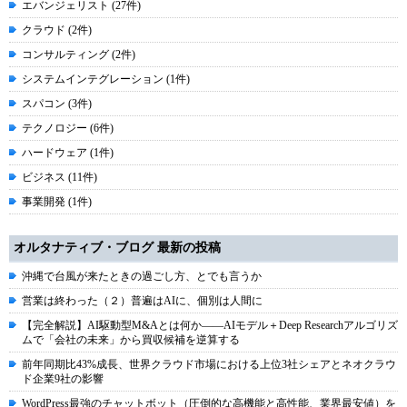
エバンジェリスト (27件)
クラウド (2件)
コンサルティング (2件)
システムインテグレーション (1件)
スパコン (3件)
テクノロジー (6件)
ハードウェア (1件)
ビジネス (11件)
事業開発 (1件)
オルタナティブ・ブログ 最新の投稿
沖縄で台風が来たときの過ごし方、とでも言うか
営業は終わった（２）普遍はAIに、個別は人間に
【完全解説】AI駆動型M&Aとは何か――AIモデル＋Deep Researchアルゴリズ
ムで「会社の未来」から買収候補を逆算する
前年同期比43%成長、世界クラウド市場における上位3社シェアとネオクラウ
ド企業9社の影響
WordPress最強のチャットボット（圧倒的な高機能と高性能、業界最安値）を