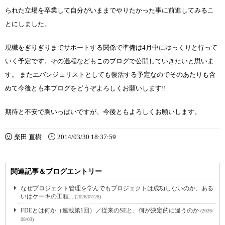
られた立場を卒業して自分がいままでやりたかった事に前進してみるこ
とにしました。
現職をぎりぎりまでサポートする関係で準備は4月中にゆっくりと行って
いく予定です。その過程などもこのブログで公開していきたいと思いま
す。 またエバンジェリストとしても復活する予定なのでそのあたりも含
めて今後とも本ブログをどうぞよろしくお願いします!!
期待と不安で胸いっぱいですが、今後ともよろしくお願いします。
柴田 直樹
2014/03/30 18:37:59
関連記事＆ブログエントリー
なぜプロジェクト管理を学んでもプロジェクトは成功しないのか、ある
いはケーキの工程...
(2026/07/28)
FDEとは何か（連載第1回）／従来のSEと、何が決定的に違うのか
(2026/
08/03)