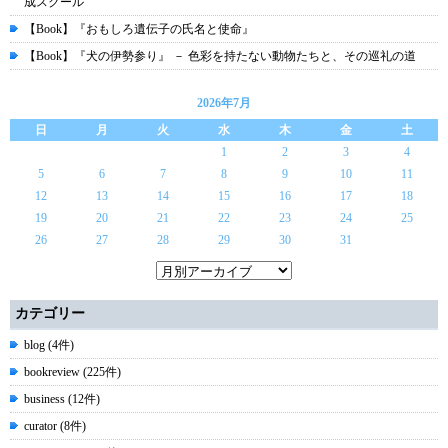
成スクール
【Book】『おもしろ遺伝子の氏名と使命』
【Book】『犬の伊勢参り』 － 色彩を持たない動物たちと、その巡礼の道
2026年7月
日
月
火
水
木
金
土
1
2
3
4
5
6
7
8
9
10
11
12
13
14
15
16
17
18
19
20
21
22
23
24
25
26
27
28
29
30
31
カテゴリー
blog (4件)
bookreview (225件)
business (12件)
curator (8件)