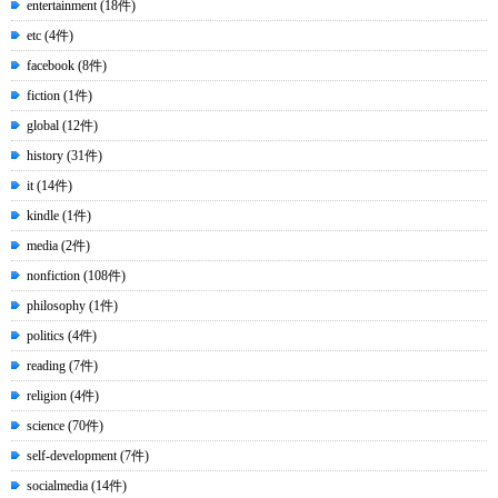
entertainment (18件)
etc (4件)
facebook (8件)
fiction (1件)
global (12件)
history (31件)
it (14件)
kindle (1件)
media (2件)
nonfiction (108件)
philosophy (1件)
politics (4件)
reading (7件)
religion (4件)
science (70件)
self-development (7件)
socialmedia (14件)