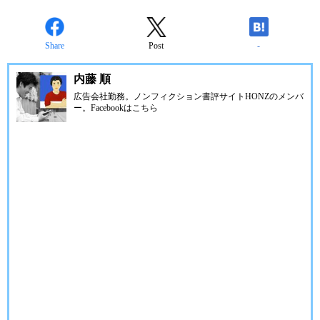
Share
Post
-
内藤 順
広告会社勤務。ノンフィクション書評サイトHONZのメンバ
ー。Facebookは
こちら