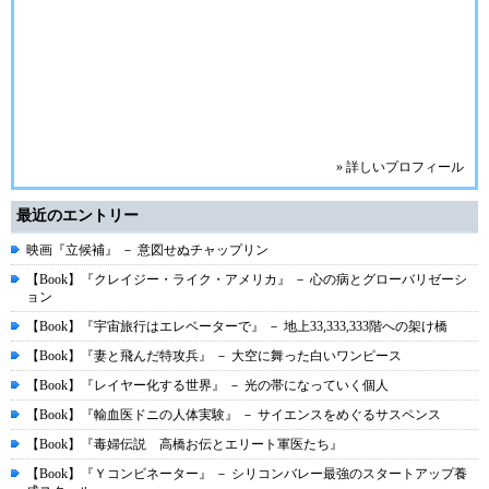
» 詳しいプロフィール
最近のエントリー
映画『立候補』 － 意図せぬチャップリン
【Book】『クレイジー・ライク・アメリカ』 － 心の病とグローバリゼーシ
ョン
【Book】『宇宙旅行はエレベーターで』 － 地上33,333,333階への架け橋
【Book】『妻と飛んだ特攻兵』 － 大空に舞った白いワンピース
【Book】『レイヤー化する世界』 － 光の帯になっていく個人
【Book】『輸血医ドニの人体実験』 － サイエンスをめぐるサスペンス
【Book】『毒婦伝説 高橋お伝とエリート軍医たち』
【Book】『Ｙコンビネーター』 － シリコンバレー最強のスタートアップ養