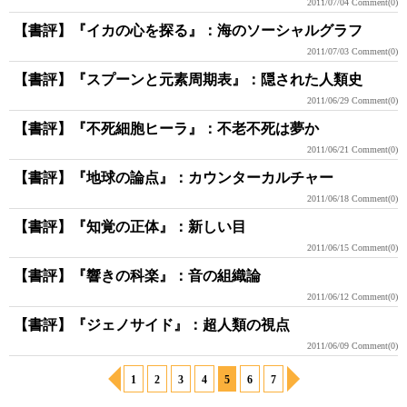
2011/07/04
Comment(0)
【書評】『イカの心を探る』：海のソーシャルグラフ
2011/07/03
Comment(0)
【書評】『スプーンと元素周期表』：隠された人類史
2011/06/29
Comment(0)
【書評】『不死細胞ヒーラ』：不老不死は夢か
2011/06/21
Comment(0)
【書評】『地球の論点』：カウンターカルチャー
2011/06/18
Comment(0)
【書評】『知覚の正体』：新しい目
2011/06/15
Comment(0)
【書評】『響きの科楽』：音の組織論
2011/06/12
Comment(0)
【書評】『ジェノサイド』：超人類の視点
2011/06/09
Comment(0)
1
2
3
4
5
6
7