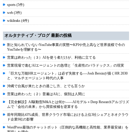
sports (5件)
web (3件)
wikileaks (4件)
オルタナティブ・ブログ 最新の投稿
割と知られていないYouTube事業の実態〜KPIや売上高など世界規模で今の
YouTubeを理解する〜
営業は終わった（３）AIを使う者だけが、利他に立てる
営業現場で進むAIエージェントの急増と「生産性のパラドックス」の現実
「巨大な万能HRエージェント」は必ず失敗する----Josh Bersinが描くHR 2030
と、マルチエージェント時代の人事
沖縄で台風が来たときの過ごし方、とでも言うか
営業は終わった（２）普遍はAIに、個別は人間に
【完全解説】AI駆動型M&Aとは何か――AIモデル＋Deep Researchアルゴリズ
ムで「会社の未来」から買収候補を逆算する
前年同期比43%成長、世界クラウド市場における上位3社シェアとネオクラウ
ド企業9社の影響
WordPress最強のチャットボット（圧倒的な高機能と高性能、業界最安値）を