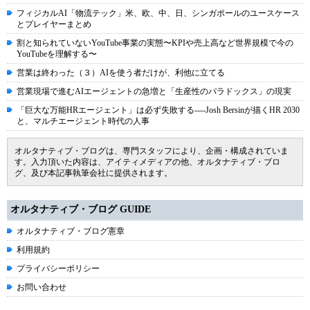
フィジカルAI「物流テック」米、欧、中、日、シンガポールのユースケース
とプレイヤーまとめ
割と知られていないYouTube事業の実態〜KPIや売上高など世界規模で今の
YouTubeを理解する〜
営業は終わった（３）AIを使う者だけが、利他に立てる
営業現場で進むAIエージェントの急増と「生産性のパラドックス」の現実
「巨大な万能HRエージェント」は必ず失敗する----Josh Bersinが描くHR 2030
と、マルチエージェント時代の人事
オルタナティブ・ブログは、専門スタッフにより、企画・構成されていま
す。入力頂いた内容は、アイティメディアの他、オルタナティブ・ブロ
グ、及び本記事執筆会社に提供されます。
オルタナティブ・ブログ GUIDE
オルタナティブ・ブログ憲章
利用規約
プライバシーポリシー
お問い合わせ