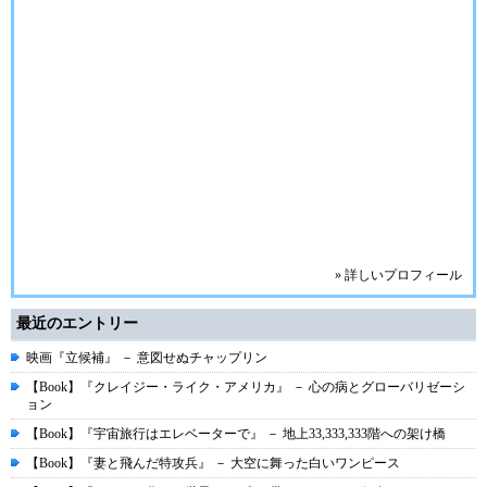
» 詳しいプロフィール
最近のエントリー
映画『立候補』 － 意図せぬチャップリン
【Book】『クレイジー・ライク・アメリカ』 － 心の病とグローバリゼーシ
ョン
【Book】『宇宙旅行はエレベーターで』 － 地上33,333,333階への架け橋
【Book】『妻と飛んだ特攻兵』 － 大空に舞った白いワンピース