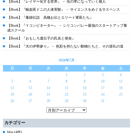
【Book】『レイヤー化する世界』 － 光の帯になっていく個人
【Book】『輸血医ドニの人体実験』 － サイエンスをめぐるサスペンス
【Book】『毒婦伝説 高橋お伝とエリート軍医たち』
【Book】『Ｙコンビネーター』 － シリコンバレー最強のスタートアップ養
成スクール
【Book】『おもしろ遺伝子の氏名と使命』
【Book】『犬の伊勢参り』 － 色彩を持たない動物たちと、その巡礼の道
2026年7月
日
月
火
水
木
金
土
1
2
3
4
5
6
7
8
9
10
11
12
13
14
15
16
17
18
19
20
21
22
23
24
25
26
27
28
29
30
31
カテゴリー
blog (4件)