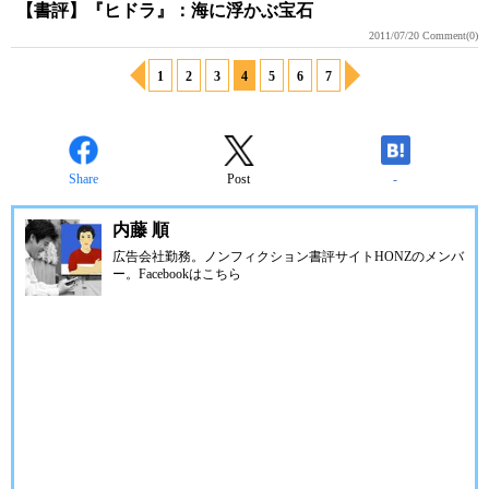
【書評】『ヒドラ』：海に浮かぶ宝石
2011/07/20
Comment(0)
1
2
3
4
5
6
7
Share
Post
-
内藤 順
広告会社勤務。ノンフィクション書評サイトHONZのメンバ
ー。Facebookは
こちら