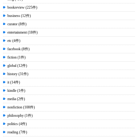
bookreview (225件)
business (12件)
curator (8件)
entertainment (18件)
etc (4件)
facebook (8件)
fiction (1件)
global (12件)
history (31件)
it (14件)
kindle (1件)
media (2件)
nonfiction (108件)
philosophy (1件)
politics (4件)
reading (7件)