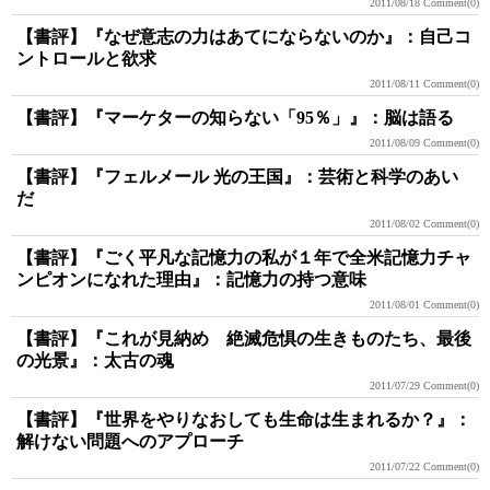
2011/08/18
Comment(0)
【書評】『なぜ意志の力はあてにならないのか』：自己コ
ントロールと欲求
2011/08/11
Comment(0)
【書評】『マーケターの知らない「95％」』：脳は語る
2011/08/09
Comment(0)
【書評】『フェルメール 光の王国』：芸術と科学のあい
だ
2011/08/02
Comment(0)
【書評】『ごく平凡な記憶力の私が１年で全米記憶力チャ
ンピオンになれた理由』：記憶力の持つ意味
2011/08/01
Comment(0)
【書評】『これが見納め 絶滅危惧の生きものたち、最後
の光景』：太古の魂
2011/07/29
Comment(0)
【書評】『世界をやりなおしても生命は生まれるか？』：
解けない問題へのアプローチ
2011/07/22
Comment(0)