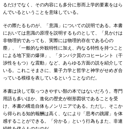
るだけでなく、その内容にも多分に形而上学的要素をはら
んでいるということを意味している。
その際たるものが、「意識」についての説明である。本書
においては意識の原理を説明するものとして、「見かけは
非物理的であっても、実際には物理的存在である心の
塵」、「一般的な外観特性に加え、内なる特性を持つこと
による地下室の爆弾」、「タンパク質のコヒーレント（干
渉性をもつ）な震動」など、あらゆる方面の説を紹介して
いる。これこそまさに、量子力学と哲学と神学がせめぎ合
っている模様を表しているということなのだ。
本書は決して取っつきやすい類の本ではないだろう。専門
用語も多いほか、進化の歴史が樹形図状であることを受
け、本書の構造自体もノンリニアである。ただし、そこか
ら得られる知的報酬は高く、なにより「思考の跳躍」を体
感することができる。「分かる」という行為もまた、非連
続性を伴うものなのだ。