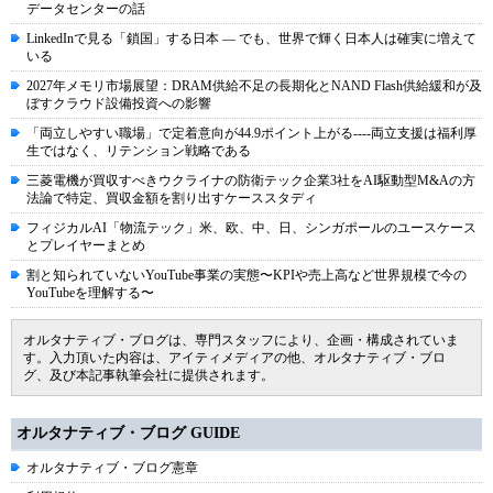
データセンターの話
LinkedInで見る「鎖国」する日本 ― でも、世界で輝く日本人は確実に増えて
いる
2027年メモリ市場展望：DRAM供給不足の長期化とNAND Flash供給緩和が及
ぼすクラウド設備投資への影響
「両立しやすい職場」で定着意向が44.9ポイント上がる----両立支援は福利厚
生ではなく、リテンション戦略である
三菱電機が買収すべきウクライナの防衛テック企業3社をAI駆動型M&Aの方
法論で特定、買収金額を割り出すケーススタディ
フィジカルAI「物流テック」米、欧、中、日、シンガポールのユースケース
とプレイヤーまとめ
割と知られていないYouTube事業の実態〜KPIや売上高など世界規模で今の
YouTubeを理解する〜
オルタナティブ・ブログは、専門スタッフにより、企画・構成されていま
す。入力頂いた内容は、アイティメディアの他、オルタナティブ・ブロ
グ、及び本記事執筆会社に提供されます。
オルタナティブ・ブログ GUIDE
オルタナティブ・ブログ憲章