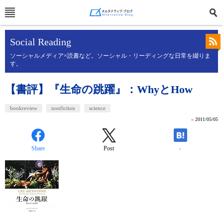
Social Reading
ソーシャルメディア×読書など。ソーシャル・リーディングな日常を綴りま
す。
【書評】『生命の跳躍』：WhyとHow
bookreview
nonfiction
science
»
2011/05/05
Share
Post
-