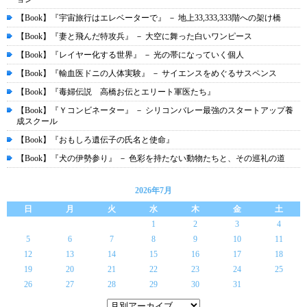
【Book】『宇宙旅行はエレベーターで』 － 地上33,333,333階への架け橋
【Book】『妻と飛んだ特攻兵』 － 大空に舞った白いワンピース
【Book】『レイヤー化する世界』 － 光の帯になっていく個人
【Book】『輸血医ドニの人体実験』 － サイエンスをめぐるサスペンス
【Book】『毒婦伝説 高橋お伝とエリート軍医たち』
【Book】『Ｙコンビネーター』 － シリコンバレー最強のスタートアップ養
成スクール
【Book】『おもしろ遺伝子の氏名と使命』
【Book】『犬の伊勢参り』 － 色彩を持たない動物たちと、その巡礼の道
2026年7月
日
月
火
水
木
金
土
1
2
3
4
5
6
7
8
9
10
11
12
13
14
15
16
17
18
19
20
21
22
23
24
25
26
27
28
29
30
31