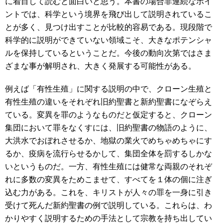
に着目して読むと面白いと思う。本書の場合非連続なポイ
ントでは、科学という境界を飛び出して説明されているこ
とが多く、見つけ出すことが比較的容易である。現段階で
科学的に説明ができていない領域こそ、大きなポテンシャ
ルを保持しているということだ。今後の動向次第ではさま
ざまな事が解明され、大きく発展する可能性がある。
例えば「有性生殖」に関する説明の中で、クローン生殖と
有性生殖の違いをそれぞれ旧約聖書と新約聖書になぞらえ
ている。変異を罪のようなものだと仮定すると、クローン
集団において罪をなくすには、旧約聖書の物語のように、
大洪水でおぼれさせるか、地獄の業火でめちゃめちゃにす
るか、疫病を流行らせるかして、集団全体を罰するしかな
いというものだ。一方、有性生殖には健常な両親のそれぞ
れに多数の変異をためこませて、すべてを１体の個に注ぎ
込む力がある。これを、キリストが人々の罪を一身に引き
受けて死んだ新約聖書の例で説明している。これらは、わ
かりやすく説明するための手法として宗教を持ち出してい