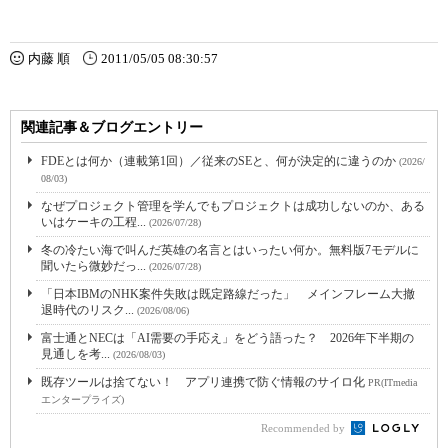
内藤 順
2011/05/05 08:30:57
関連記事＆ブログエントリー
FDEとは何か（連載第1回）／従来のSEと、何が決定的に違うのか
(2026/
08/03)
なぜプロジェクト管理を学んでもプロジェクトは成功しないのか、ある
いはケーキの工程...
(2026/07/28)
冬の冷たい海で叫んだ英雄の名言とはいったい何か。無料版7モデルに
聞いたら微妙だっ...
(2026/07/28)
「日本IBMのNHK案件失敗は既定路線だった」 メインフレーム大撤
退時代のリスク...
(2026/08/06)
富士通とNECは「AI需要の手応え」をどう語った？ 2026年下半期の
見通しを考...
(2026/08/03)
既存ツールは捨てない！ アプリ連携で防ぐ情報のサイロ化
PR(ITmedia
エンタープライズ)
Recommended by