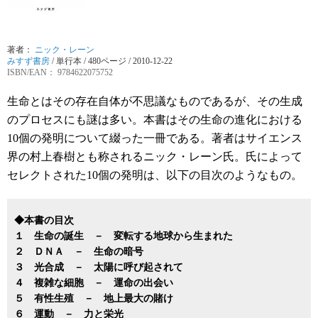
著者：
ニック・レーン
みすず書房
/
単行本
/ 480ページ / 2010-12-22
ISBN/EAN： 9784622075752
生命とはその存在自体が不思議なものであるが、その生成
のプロセスにも謎は多い。本書はその生命の進化における
10個の発明について綴った一冊である。著者はサイエンス
界の村上春樹とも称されるニック・レーン氏。氏によって
セレクトされた10個の発明は、以下の目次のようなもの。
◆本書の目次
１ 生命の誕生 － 変転する地球から生まれた
２ ＤＮＡ
－
生命の暗号
３ 光合成 － 太陽に呼び起されて
４ 複雑な細胞 － 運命の出会い
５ 有性生殖 － 地上最大の賭け
６ 運動 － 力と栄光