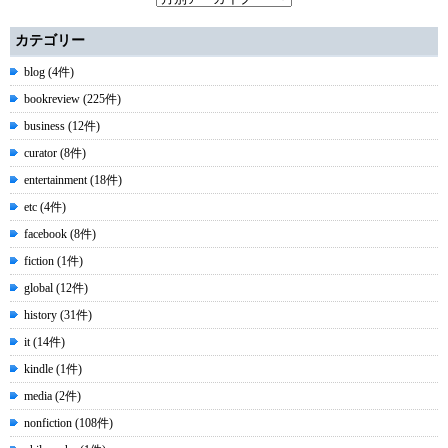
カテゴリー
blog (4件)
bookreview (225件)
business (12件)
curator (8件)
entertainment (18件)
etc (4件)
facebook (8件)
fiction (1件)
global (12件)
history (31件)
it (14件)
kindle (1件)
media (2件)
nonfiction (108件)