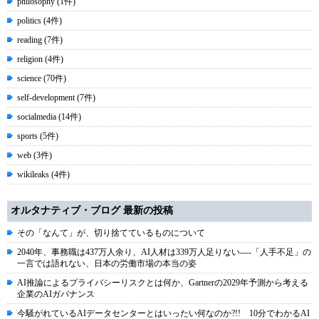
philosophy (1件)
politics (4件)
reading (7件)
religion (4件)
science (70件)
self-development (7件)
socialmedia (14件)
sports (5件)
web (3件)
wikileaks (4件)
オルタナティブ・ブログ 最新の投稿
その「なんて」が、切り捨てているものについて
2040年、事務職は437万人余り、AI人材は339万人足りない----「人手不足」の
一言では語れない、日本の労働市場の本当の姿
AI推論によるプライバシーリスクとは何か、Gartnerの2029年予測から考える
企業のAIガバナンス
今騒がれているAIデータセンターとはいったい何なのか?!! 10分でわかるAI