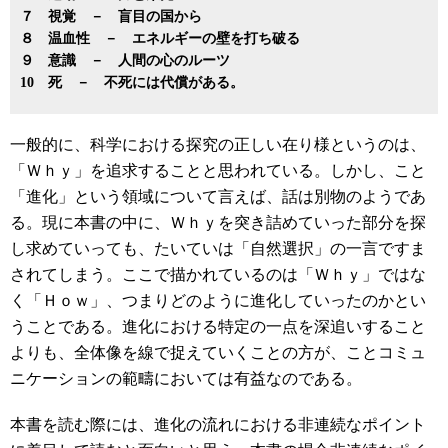
７ 視覚 － 盲目の国から
８ 温血性 － エネルギーの壁を打ち破る
９ 意識 － 人間の心のルーツ
10 死 － 不死には代償がある。
一般的に、科学における探究の正しい在り様というのは、
「Ｗｈｙ」を追求することと思われている。しかし、こと
「進化」という領域について言えば、話は別物のようであ
る。現に本書の中に、Ｗｈｙを突き詰めていった部分を探
し求めていっても、たいていは「自然選択」の一言ですま
されてしまう。ここで描かれているのは「Ｗｈｙ」ではな
く「Ｈｏｗ」、つまりどのように進化していったのかとい
うことである。進化における特定の一点を深追いすること
よりも、全体像を線で捉えていくことの方が、ことコミュ
ニケーションの範疇においては有益なのである。
本書を読む際には、進化の流れにおける非連続なポイント