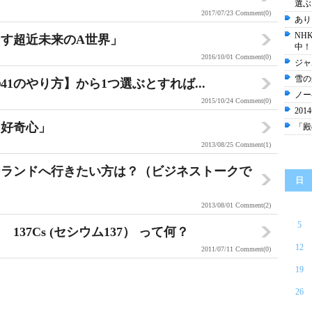
選ぶ
2017/07/23
Comment(0)
あり
NH
す超近未来のA世界」
中！
2016/10/01
Comment(0)
ジャ
雪の
1のやり方】から1つ選ぶとすれば...
ノー
2015/10/24
Comment(0)
20
「好奇心」
「殿
2013/08/25
Comment(1)
ーランドへ行きたい方は？（ビジネストークで
日
2013/08/01
Comment(2)
5
37Cs (セシウム137） って何？
12
2011/07/11
Comment(0)
19
26