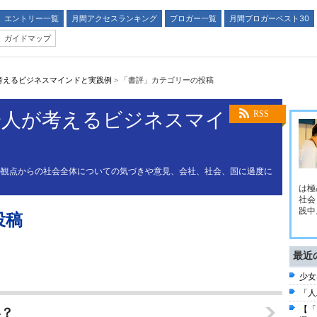
エントリー一覧
月間アクセスランキング
ブロガー一覧
月間ブロガーベスト30
ガイドマップ
考えるビジネスマインドと実践例
>
「書評」カテゴリーの投稿
一人が考えるビジネスマイ
RSS
の観点からの社会全体についての気づきや意見、会社、社会、国に過度に
は極
社会
践中
投稿
最近
少女
「人
【「
い？