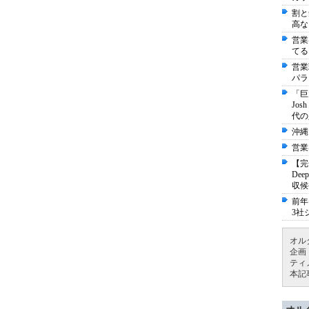
割と
高な
営業
てる
営業
パラ
「巨
Jo
代の
沖縄
営業
【完
De
収候
前年
3社
オル
企画
ティ
本記