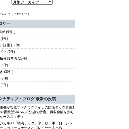
_matsu からのツイート
ゴリー
 Up! (59件)
(1件)
い話題 (17件)
ドク (7件)
積分思考法 (23件)
(6件)
 (30件)
(2件)
(9件)
タナティブ・ブログ 最新の投稿
電機が買収すべきウクライナの防衛テック企業3
AI駆動型M&Aの方法論で特定、買収金額を割り
ケーススタディ
ジカルAI「物流テック」米、欧、中、日、シン
ールのユースケースとプレイヤーまとめ