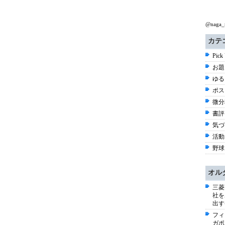
@naga
カテ
Pick
お題 
ゆる
ポス
微分
書評 
気づき
活動 
野球 
オル
三菱
社を
出す
フィ
ガポ