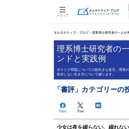
メディア
オルタナティブ・ブログ
>
理系博士研究者の一人が
理系博士研究者の
ンドと実践例
ポスドク問題についての前向きな提言、理系
依存しない生き方について綴ります。
「書評」カテゴリーの
Share
Post
-
少女は夜を綴らない、綴れな