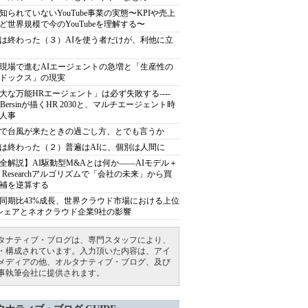
知られていないYouTube事業の実態〜KPIや売上
ど世界規模で今のYouTubeを理解する〜
は終わった（３）AIを使う者だけが、利他に立
現場で進むAIエージェントの急増と「生産性の
ドックス」の現実
大な万能HRエージェント」は必ず失敗する----
sh Bersinが描くHR 2030と、マルチエージェント時
人事
で台風が来たときの過ごし方、とでも言うか
は終わった（２）普遍はAIに、個別は人間に
全解説】AI駆動型M&Aとは何か――AIモデル＋
ep Researchアルゴリズムで「会社の未来」から買
補を逆算する
同期比43%成長、世界クラウド市場における上位
シェアとネオクラウド企業9社の影響
タナティブ・ブログは、専門スタッフにより、
・構成されています。入力頂いた内容は、アイ
メディアの他、オルタナティブ・ブログ、及び
事執筆会社に提供されます。