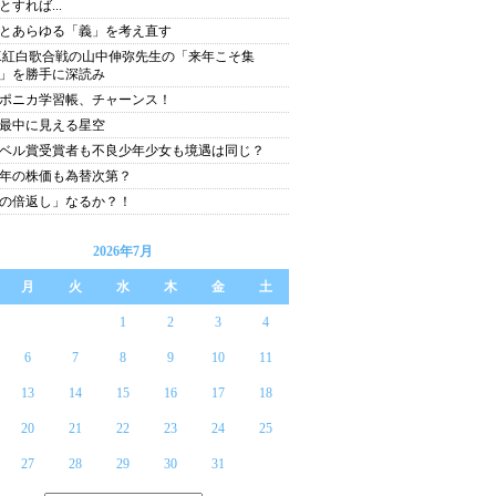
とすれば...
とあらゆる「義」を考え直す
K紅白歌合戦の山中伸弥先生の「来年こそ集
」を勝手に深読み
ポニカ学習帳、チャーンス！
最中に見える星空
ベル賞受賞者も不良少年少女も境遇は同じ？
14年の株価も為替次第？
の倍返し」なるか？！
2026年7月
月
火
水
木
金
土
1
2
3
4
6
7
8
9
10
11
13
14
15
16
17
18
20
21
22
23
24
25
27
28
29
30
31