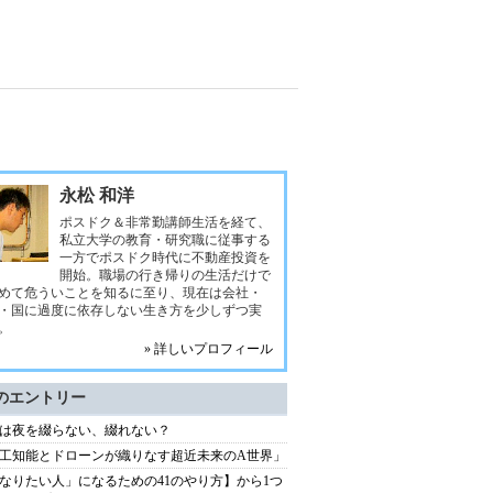
永松 和洋
ポスドク＆非常勤講師生活を経て、
私立大学の教育・研究職に従事する
一方でポスドク時代に不動産投資を
開始。職場の行き帰りの生活だけで
めて危ういことを知るに至り、現在は会社・
・国に過度に依存しない生き方を少しずつ実
。
» 詳しいプロフィール
のエントリー
は夜を綴らない、綴れない？
工知能とドローンが織りなす超近未来のA世界」
なりたい人」になるための41のやり方】から1つ