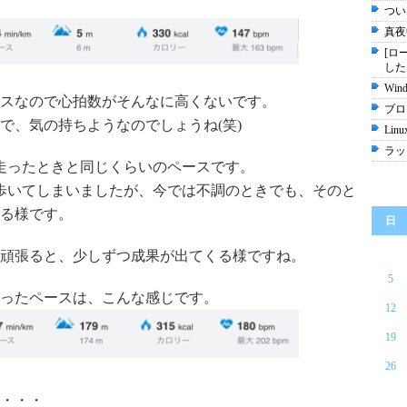
つい
真夜
[ロ
した
Wi
ースなので心拍数がそんなに高くないです。
ブロ
で、気の持ちようなのでしょうね(笑)
Linu
ラッ
m走ったときと同じくらいのペースです。
歩いてしまいましたが、今では不調のときでも、そのと
る様です。
日
頑張ると、少しずつ成果が出てくる様ですね。
5
ったペースは、こんな感じです。
12
19
26
・・・