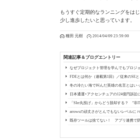
もうすぐ定期的なランニングをはじ
少し進歩したいと思っています。
種田 元樹
2014/04/09 23:59:00
関連記事＆ブログエントリー
なぜプロジェクト管理を学んでもプロジェ
FDEとは何か（連載第1回）／従来のSE
冬の冷たい海で叫んだ英雄の名言とはいっ
日本通運×アクセンチュアの124億円訴訟
「SIer丸投げ」からどう脱却する？ “非I
arrowsの頑丈さがとんでもないレベルに
PR
既存ツールは捨てない！ アプリ連携で