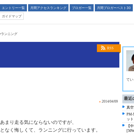
エントリー一覧
月間アクセスランキング
ブロガー一覧
月間ブロガーベスト30
ガイドマップ
やランニング
RSS
てい
最近
»
2014/04/09
真空管
PM
ット
あまり走る気にならないのですが、
【中華
となく悔しくて、ランニングに行っています。
[50W