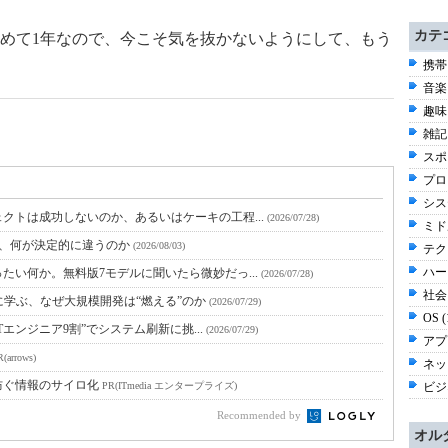
カテ
めて1年なので、今こそ気を抜かないようにして、もう
携帯
音楽 
趣味 
雑記 
スポー
プロ
シス
クトは成功しないのか、あるいはケーキの工程...
(2026/07/28)
ミド
と、何が決定的に違うのか
(2026/08/03)
テク
ハー
たい何か。無料版7モデルに聞いたら微妙だっ...
(2026/07/28)
社会 
に学ぶ、なぜ大規模開発は“燃える”のか
(2026/07/29)
OS 
Tエンジニア9割”でシステム刷新に挑...
(2026/07/29)
アプ
(arrows)
ネッ
防ぐ情報のサイロ化
ビジネ
PR(ITmedia エンタープライズ)
Recommended by
オル