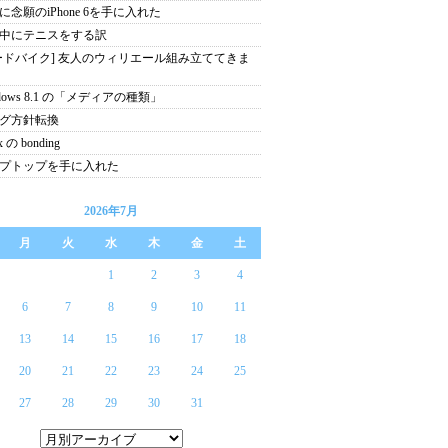
に念願のiPhone 6を手に入れた
中にテニスをする訳
ードバイク] 友人のウィリエール組み立ててきま
ndows 8.1 の「メディアの種類」
グ方針転換
x の bonding
プトップを手に入れた
2026年7月
月
火
水
木
金
土
1
2
3
4
6
7
8
9
10
11
13
14
15
16
17
18
20
21
22
23
24
25
27
28
29
30
31