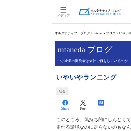
メディア
オルタナティブ・ブログ
>
mtaneda ブログ
>
いやい
mtaneda ブログ
中小企業の開発者は会社で何をしているのか
いやいやランニング
社会
Share
Post
-
このところ、気持ち的にしんどくて
走れる環境なのに走らないのもなん