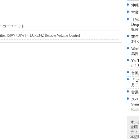
沖縄
営業
【完
De
ピーカーユニット
収候
r [50W+50W] + LC75342 Remote Volume Control
前年
3社
Wo
高性
Yo
に1
台風
「ご
月二
営業
スペ
St
Ru
オル
企画
ティ
本記