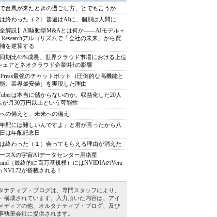
で台風が来たときの過ごし方、とでも言うか
は終わった（２）普遍はAIに、個別は人間に
全解説】AI駆動型M&Aとは何か――AIモデル＋
ep Researchアルゴリズムで「会社の未来」から買
補を逆算する
同期比43%成長、世界クラウド市場における上位
シェアとネオクラウド企業9社の影響
rdPress最強のチャットボット（圧倒的な高機能と
能、業界最安値）を実現した理由
uTuberは本当に儲からないのか。収益化した20人
人が月30万円以上という可能性
への備えと、未来への備え
年配には難しいんですよ」と君が言ったから八
日は年配記念日
は終わった（１）会ってもらえる理由が消えた
ースXの宇宙AIデータセンター用衛星
armind（最終的に百万基規模）にはNVIDIAのVera
bin NVL72が搭載される！
タナティブ・ブログは、専門スタッフにより、
・構成されています。入力頂いた内容は、アイ
メディアの他、オルタナティブ・ブログ、及び
事執筆会社に提供されます。