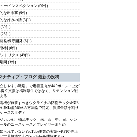
ュー/インスペクション (90件)
的な出来事 (9件)
的な好みの話 (3件)
(39件)
(26件)
開発/保守開発 (6件)
体制 (6件)
/メトリクス (49件)
期間 (3件)
タナティブ・ブログ 最新の投稿
立しやすい職場」で定着意向が44.9ポイント上が
---両立支援は福利厚生ではなく、リテンション戦
ある
電機が買収すべきウクライナの防衛テック企業3
AI駆動型M&Aの方法論で特定、買収金額を割り
ケーススタディ
ジカルAI「物流テック」米、欧、中、日、シン
ールのユースケースとプレイヤーまとめ
知られていないYouTube事業の実態〜KPIや売上
ど世界規模で今のYouTubeを理解する〜