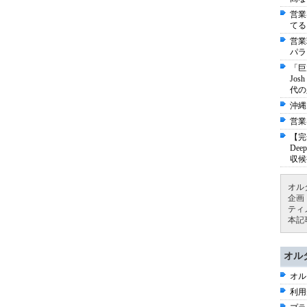
営業
てる
営業
パラ
「巨
Jo
代の
沖縄
営業
【完
De
収候
オル
企画
ティ
本記
オル
オル
利用