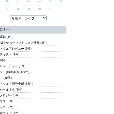
20
21
22
23
24
25
27
28
29
30
31
ゴリー
運転 (1件)
AIを使ったソフトウェア開発 (3件)
トウェアレビュー (3件)
テキスト (1件)
(3件)
リケーション (5件)
ント参加/講演 (124件)
 (10件)
トウェア開発全般 (84件)
シャルネタ (1件)
ノロジー (5件)
ネス (8件)
セス (7件)
ルウェア (4件)