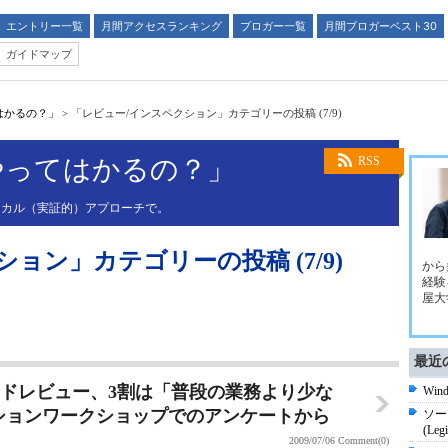
エントリー一覧
月間アクセスランキング
ブロガー一覧
月間ブロガーベスト30
ガイドマップ
はかるの？」
>
「レビュー/インスペクション」カテゴリーの投稿 (7/9)
やってはかるの？」
RSS
リカル（実証的）アプローチで。
ョン」カテゴリーの投稿 (7/9)
から
経験
屋大
最近
aのコードレビュー、3割は「普段の業務より少な
Wi
ションワークショップでのアンケートから
ソー
(Legi
2009/07/06
Comment(0)