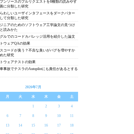
プンソースのプルリクエストを8種類の読みやす
善に分類した研究
らわしいユーザインタフェースをダークパター
して分類した研究
ジニアのためのソフトウェア工学論文の見つけ
と読みかた
グルでのコードカバレッジ活用を紹介した論文
トウェアQAの効果
スコードが臭う？不吉な臭いがバグを増やすか
めた研究
トウェアテストの効果
車事故でテスラのAutopilotにも責任があるとする
2026年7月
月
火
水
木
金
土
1
2
3
4
6
7
8
9
10
11
13
14
15
16
17
18