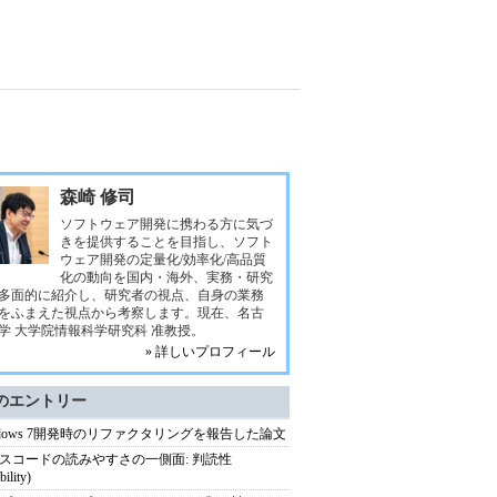
森崎 修司
ソフトウェア開発に携わる方に気づ
きを提供することを目指し、ソフト
ウェア開発の定量化/効率化/高品質
化の動向を国内・海外、実務・研究
多面的に紹介し、研究者の視点、自身の業務
をふまえた視点から考察します。現在、名古
学 大学院情報科学研究科 准教授。
» 詳しいプロフィール
のエントリー
ndows 7開発時のリファクタリングを報告した論文
スコードの読みやすさの一側面: 判読性
bility)