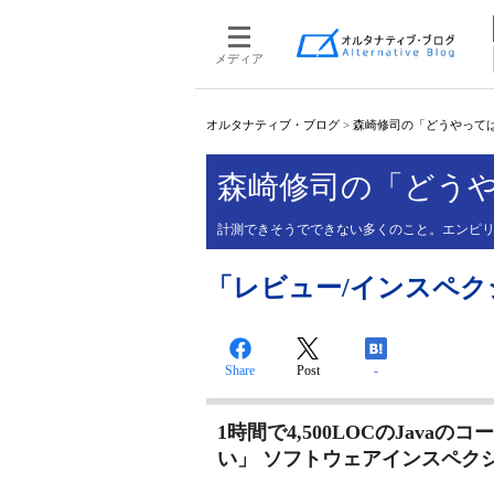
メディア
オルタナティブ・ブログ
>
森崎修司の「どうやって
森崎修司の「どう
計測できそうでできない多くのこと。エンピ
「レビュー/インスペクシ
Share
Post
-
1時間で4,500LOCのJav
い」 ソフトウェアインスペク