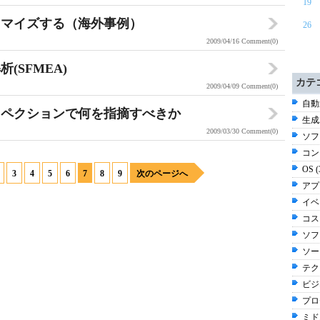
19
タマイズする（海外事例）
26
2009/04/16
Comment(0)
SFMEA)
カテ
2009/04/09
Comment(0)
自動
スペクションで何を指摘すべきか
生成
2009/03/30
Comment(0)
ソフ
コン
OS 
3
4
5
6
7
8
9
次のページへ
アプ
イベ
コスト
ソフ
ソー
テク
ビジ
プロ
ミド