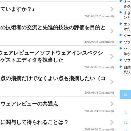
オー
さ改
っていますか？』
まぎ
2009/06/22
Comment(0)
ンと
エン
ンの技術者の交流と先進的技法の評価を目的と
かた
グー
2009/06/19
Comment(0)
ソフ
ソー
ウェアレビュー／ソフトウェアインスペクシ
確か
のゲストエディタを担当した
ソフ
自動
2009/06/01
Comment(0)
判決
題点の指摘だけでなくよい点も指摘したい（コ
2009/05/18
Comment(0)
日
トウェアレビューの共通点
2009/05/14
Comment(0)
5
的に関与して得られることは？
12
2009/04/30
Comment(0)