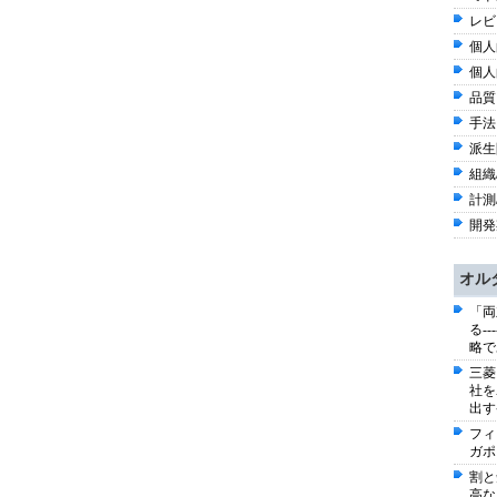
レビ
個人
個人
品質 
手法 
派生
組織/
計測
開発
オル
「両
る-
略で
三菱
社を
出す
フィ
ガポ
割と
高な