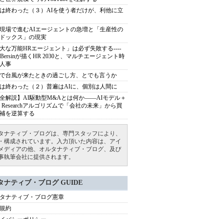
は終わった（３）AIを使う者だけが、利他に立
現場で進むAIエージェントの急増と「生産性の
ドックス」の現実
大な万能HRエージェント」は必ず失敗する----
sh Bersinが描くHR 2030と、マルチエージェント時
人事
で台風が来たときの過ごし方、とでも言うか
は終わった（２）普遍はAIに、個別は人間に
全解説】AI駆動型M&Aとは何か――AIモデル＋
ep Researchアルゴリズムで「会社の未来」から買
補を逆算する
タナティブ・ブログは、専門スタッフにより、
・構成されています。入力頂いた内容は、アイ
メディアの他、オルタナティブ・ブログ、及び
事執筆会社に提供されます。
タナティブ・ブログ GUIDE
タナティブ・ブログ憲章
規約