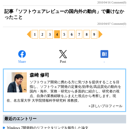
2010/04/16
Comment(0)
記事「ソフトウェアレビューの国内外の動向」で書けなか
ったこと
2010/04/07
Comment(0)
1
2
3
4
5
6
7
8
9
Share
Post
-
森崎 修司
ソフトウェア開発に携わる方に気づきを提供することを目
指し、ソフトウェア開発の定量化/効率化/高品質化の動向を
国内・海外、実務・研究から多面的に紹介し、研究者の視
点、自身の業務経験をふまえた視点から考察します。現
在、名古屋大学 大学院情報科学研究科 准教授。
» 詳しいプロフィール
最近のエントリー
Windows 7開発時のリファクタリングを報告した論文