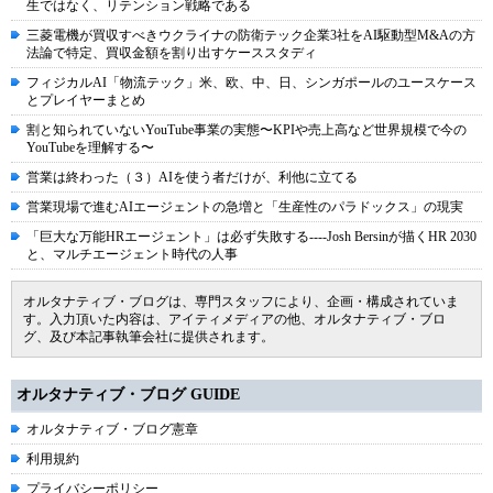
生ではなく、リテンション戦略である
三菱電機が買収すべきウクライナの防衛テック企業3社をAI駆動型M&Aの方
法論で特定、買収金額を割り出すケーススタディ
フィジカルAI「物流テック」米、欧、中、日、シンガポールのユースケース
とプレイヤーまとめ
割と知られていないYouTube事業の実態〜KPIや売上高など世界規模で今の
YouTubeを理解する〜
営業は終わった（３）AIを使う者だけが、利他に立てる
営業現場で進むAIエージェントの急増と「生産性のパラドックス」の現実
「巨大な万能HRエージェント」は必ず失敗する----Josh Bersinが描くHR 2030
と、マルチエージェント時代の人事
オルタナティブ・ブログは、専門スタッフにより、企画・構成されていま
す。入力頂いた内容は、アイティメディアの他、オルタナティブ・ブロ
グ、及び本記事執筆会社に提供されます。
オルタナティブ・ブログ GUIDE
オルタナティブ・ブログ憲章
利用規約
プライバシーポリシー