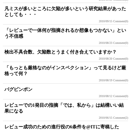
凡ミスが多いところに欠陥が多いという研究結果があった
としても・・・
2010/09/15
Comment(0)
「レビューで一体何が指摘されるか想像もつかない」とい
う不信感
2010/08/23
Comment(0)
検出不具合数、欠陥数とうまく付き合えていますか？
2010/08/20
Comment(0)
「もっとも厳格なのがインスペクション」って見るけど厳
格って何？
2010/08/19
Comment(0)
バグピンポン
2010/08/12
Comment(0)
レビューでの1発目の指摘「では、私から」は結構いい結
果になる
2010/06/15
Comment(2)
レビュー成功のための進行役の6条件を@ITに寄稿した