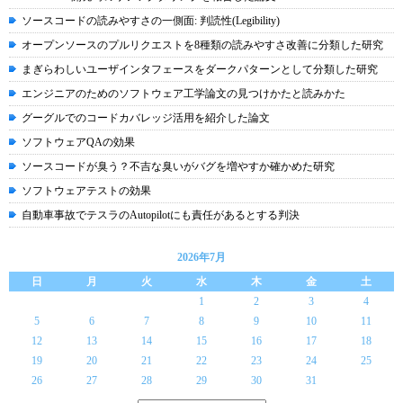
ソースコードの読みやすさの一側面: 判読性(Legibility)
オープンソースのプルリクエストを8種類の読みやすさ改善に分類した研究
まぎらわしいユーザインタフェースをダークパターンとして分類した研究
エンジニアのためのソフトウェア工学論文の見つけかたと読みかた
グーグルでのコードカバレッジ活用を紹介した論文
ソフトウェアQAの効果
ソースコードが臭う？不吉な臭いがバグを増やすか確かめた研究
ソフトウェアテストの効果
自動車事故でテスラのAutopilotにも責任があるとする判決
2026年7月
日
月
火
水
木
金
土
1
2
3
4
5
6
7
8
9
10
11
12
13
14
15
16
17
18
19
20
21
22
23
24
25
26
27
28
29
30
31