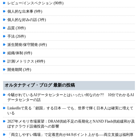
レビュー/インスペクション (90件)
個人的な出来事 (9件)
個人的な好みの話 (3件)
品質 (39件)
手法 (26件)
派生開発/保守開発 (6件)
組織/体制 (6件)
計測/メトリクス (49件)
開発期間 (3件)
オルタナティブ・ブログ 最新の投稿
今騒がれているAIデータセンターとはいったい何なのか?!! 10分でわかるAI
データセンターの話
LinkedInで見る「鎖国」する日本 ― でも、世界で輝く日本人は確実に増えて
いる
2027年メモリ市場展望：DRAM供給不足の長期化とNAND Flash供給緩和が及
ぼすクラウド設備投資への影響
「両立しやすい職場」で定着意向が44.9ポイント上がる----両立支援は福利厚