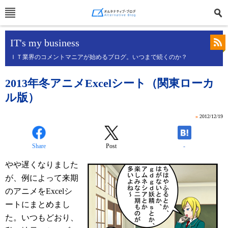
IT's my business
ＩＴ業界のコメントマニアが始めるブログ。いつまで続くのか？
2013年冬アニメExcelシート（関東ローカ
ル版）
»
2012/12/19
Share
Post
-
やや遅くなりました
が、例によって来期
のアニメをExcelシ
ートにまとめまし
た。いつもどおり、