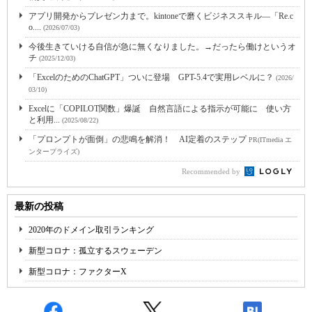
アプリ開発からプレゼン力まで。kintoneで磨くビジネススキル―「Re.c
o....
(2026/07/03)
今後生きていける自信が急に無くなりました。→だったら働けというオ
チ
(2025/12/03)
「ExcelのためのChatGPT」ついに登場 GPT-5.4で実用レベルに？
(2026/
03/10)
Excelに「COPILOT関数」爆誕 自然言語による指示が可能に 使い方
と利用...
(2025/08/22)
「プロンプトが面倒」の悲鳴を解消！ AI定着のステップ
PR(ITmedia エ
ンタープライズ)
Recommended by
最新の投稿
2020年のドメイン取引ランキング
新型コロナ：孤立するスウェーデン
新型コロナ：ファクターX