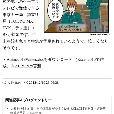
私の地元のケーブル
テレビで受信できる
東京キー局＋独立U
局（TOKYO MX、
TVK、テレ玉）＋
BSが対象です。年
末年始も色々と特集が予定されているようで、忙しくなり
そうです。
・
Anime2013Winter.xlsxをダウンロード
（Excel 2010で作
成）※2012/12/29更新
大野 元久
2012/12/19 23:06:28
関連記事＆ブログエントリー
令和8年熊本地震、自治体職員が今すぐ使えるChatGPT有料版・避難所
物資過不足...
(2026/07/31)