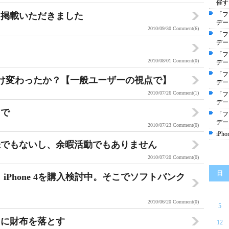
催す
に掲載いただきました
「フ
デー
2010/09/30
Comment(6)
「フ
デー
「フ
2010/08/01
Comment(0)
デー
「フ
どれだけ変わったか？【一般ユーザーの視点で】
デー
2010/07/26
Comment(1)
「フ
デー
まで
「フ
デー
2010/07/23
Comment(0)
iPh
味でもないし、余暇活動でもありません
2010/07/20
Comment(0)
日
iPhone 4を購入検討中。そこでソフトバンク
2010/06/20
Comment(0)
5
りに財布を落とす
12