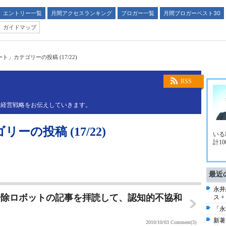
エントリー一覧
月間アクセスランキング
ブロガー一覧
月間ブロガーベスト30
ガイドマップ
ト」カテゴリーの投稿 (17/22)
RSS
と経営戦略をお伝えしていきます。
の投稿 (17/22)
いる
計1
最近
永井
掃除ロボットの記事を拝読して、認知的不協和
ス 
「永
新著
2010/10/03
Comment(3)