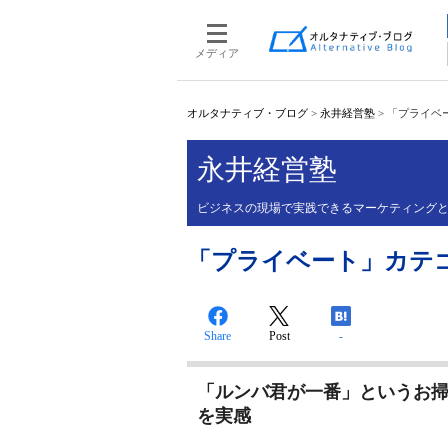
メディア
オルタナティブ・ブログ
>
永井経営塾
>
「プライベー
永井経営塾
ビジネスの現場で実践できるマーケティング
「プライベート」カテゴリー
Share
Post
-
「ルンバ君が一番」というお
を実感