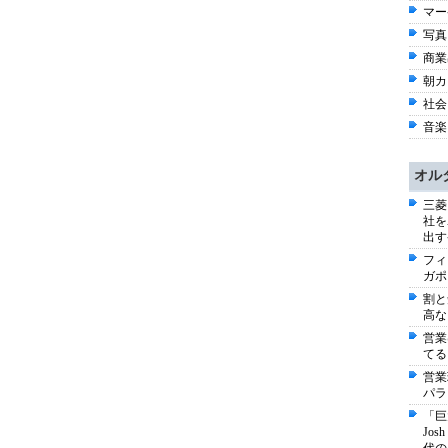
マー
写真 
商業出
朝カ
社会 
音楽 
オル
三菱
社を
出す
フィ
ガポ
割と
高な
営業
てる
営業
パラ
「巨
Jo