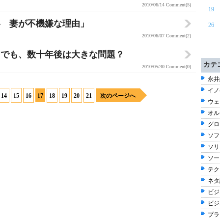
2010/06/14
Comment(5)
19
い 妻が不機嫌な理由」
26
2010/06/07
Comment(2)
。でも、数十年後は大きな問題？
カテ
2010/05/30
Comment(0)
永井
イノ
14
15
16
17
18
19
20
21
次のページへ
ウェブ
オル
グロ
ソフ
ソリ
ソー
テク
ネタ話
ビジネ
ビジ
プラ