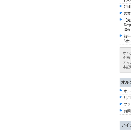
代の
沖縄
営業
【完
De
収候
前年
3社
オル
企画
ティ
本記
オル
オル
利用
プラ
お問
アイ