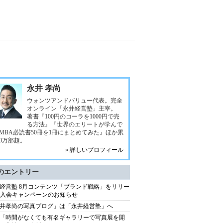
永井 孝尚
ウォンツアンドバリュー代表。完全
オンライン「永井経営塾」主宰。
著書『100円のコーラを1000円で売
る方法』『世界のエリートが学んで
MBA必読書50冊を1冊にまとめてみた』ほか累
00万部超。
» 詳しいプロフィール
のエントリー
経営塾 8月コンテンツ「ブランド戦略」をリリー
+ 入会キャンペーンのお知らせ
井孝尚の写真ブログ」は「永井経営塾」へ
「時間がなくても有名ギャラリーで写真展を開