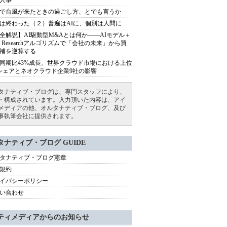
人事
で台風が来たときの過ごし方、とでも言うか
は終わった（２）普遍はAIに、個別は人間に
全解説】AI駆動型M&Aとは何か――AIモデル＋
ep Researchアルゴリズムで「会社の未来」から買
補を逆算する
同期比43%成長、世界クラウド市場における上位
シェアとネオクラウド企業9社の影響
タナティブ・ブログは、専門スタッフにより、
・構成されています。入力頂いた内容は、アイ
メディアの他、オルタナティブ・ブログ、及び
事執筆会社に提供されます。
タナティブ・ブログ GUIDE
タナティブ・ブログ憲章
規約
イバシーポリシー
い合わせ
ティメディアからのお知らせ