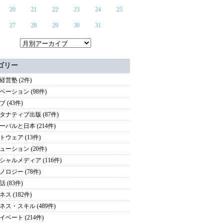
20
21
22
23
24
25
27
28
29
30
31
ゴリー
経営塾 (2件)
ベーション (98件)
 (43件)
タナティブ出版 (87件)
ーバルと日本 (214件)
トウェア (13件)
ューション (20件)
シャルメディア (116件)
ノロジー (78件)
 (83件)
ス (182件)
ネス・スキル (489件)
イベート (214件)