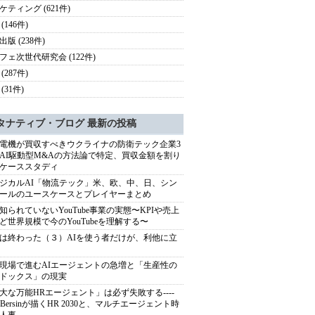
ケティング (621件)
(146件)
版 (238件)
フェ次世代研究会 (122件)
(287件)
(31件)
タナティブ・ブログ 最新の投稿
電機が買収すべきウクライナの防衛テック企業3
AI駆動型M&Aの方法論で特定、買収金額を割り
ケーススタディ
ジカルAI「物流テック」米、欧、中、日、シン
ールのユースケースとプレイヤーまとめ
知られていないYouTube事業の実態〜KPIや売上
ど世界規模で今のYouTubeを理解する〜
は終わった（３）AIを使う者だけが、利他に立
現場で進むAIエージェントの急増と「生産性の
ドックス」の現実
大な万能HRエージェント」は必ず失敗する----
sh Bersinが描くHR 2030と、マルチエージェント時