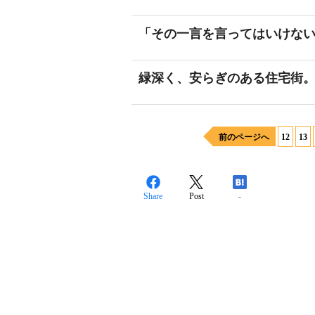
「その一言を言ってはいけな
緑深く、安らぎのある住宅街
前のページへ
12
13
Share
Post
-