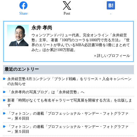
Share
Post
-
永井 孝尚
ウォンツアンドバリュー代表。完全オンライン「永井経営
塾」主宰。 著書『100円のコーラを1000円で売る方法』『世
界のエリートが学んでいるMBA必読書50冊を1冊にまとめて
みた』ほか累計100万部超。
» 詳しいプロフィール
最近のエントリー
永井経営塾 8月コンテンツ「ブランド戦略」をリリース + 入会キャンペーン
のお知らせ
「永井孝尚の写真ブログ」は「永井経営塾」へ
新著「時間がなくても有名ギャラリーで写真展を開催する方法」を出版しま
す
「フォトコン」の連載「プロフェッショナル・サンデー・フォトグラファ
ー」第６回目
「フォトコン」の連載「プロフェッショナル・サンデー・フォトグラファ
ー」第５回目