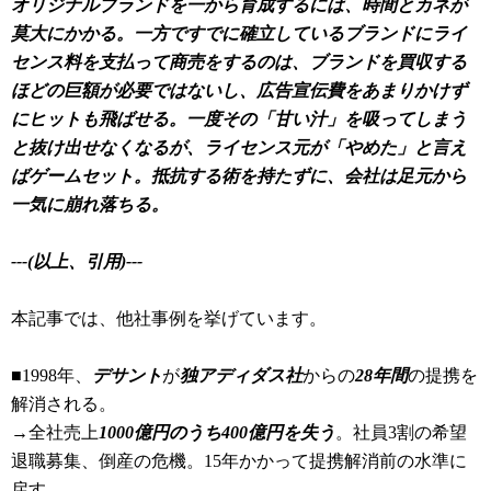
オリジナルブランドを一から育成するには、時間とカネが
莫大にかかる。一方ですでに確立しているブランドにライ
センス料を支払って商売をするのは、ブランドを買収する
ほどの巨額が必要ではないし、広告宣伝費をあまりかけず
にヒットも飛ばせる。一度その「甘い汁」を吸ってしまう
と抜け出せなくなるが、ライセンス元が「やめた」と言え
ばゲームセット。抵抗する術を持たずに、会社は足元から
一気に崩れ落ちる。
---(以上、引用)---
本記事では、他社事例を挙げています。
■1998年、
デサント
が
独アディダス社
からの
28年間
の提携を
解消される。
→全社売上
1000億円のうち400億円を失う
。社員3割の希望
退職募集、倒産の危機。15年かかって提携解消前の水準に
戻す