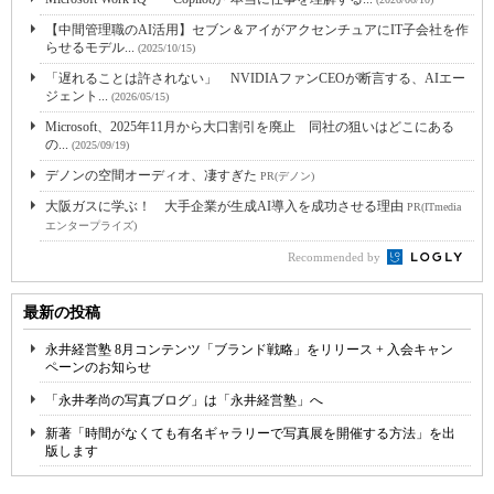
【中間管理職のAI活用】セブン＆アイがアクセンチュアにIT子会社を作
らせるモデル...
(2025/10/15)
「遅れることは許されない」 NVIDIAファンCEOが断言する、AIエー
ジェント...
(2026/05/15)
Microsoft、2025年11月から大口割引を廃止 同社の狙いはどこにある
の...
(2025/09/19)
デノンの空間オーディオ、凄すぎた
PR(デノン)
大阪ガスに学ぶ！ 大手企業が生成AI導入を成功させる理由
PR(ITmedia
エンタープライズ)
Recommended by
最新の投稿
永井経営塾 8月コンテンツ「ブランド戦略」をリリース + 入会キャン
ペーンのお知らせ
「永井孝尚の写真ブログ」は「永井経営塾」へ
新著「時間がなくても有名ギャラリーで写真展を開催する方法」を出
版します