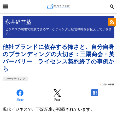
永井経営塾
ビジネスの現場で実践できるマーケティングと経営戦略をお伝えしていきま
す。
他社ブランドに依存する怖さと、自分自身
のブランディングの大切さ：三陽商会・英
バーバリー ライセンス契約終了の事例か
ら
マーケティング
»
2014/06/18
Share
Post
-
現代ビジネス
で、下記記事が掲載されています。