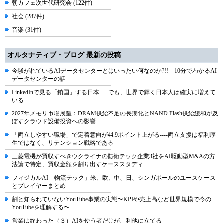
朝カフェ次世代研究会 (122件)
社会 (287件)
音楽 (31件)
オルタナティブ・ブログ 最新の投稿
今騒がれているAIデータセンターとはいったい何なのか?!! 10分でわかるAI
データセンターの話
LinkedInで見る「鎖国」する日本 ― でも、世界で輝く日本人は確実に増えて
いる
2027年メモリ市場展望：DRAM供給不足の長期化とNAND Flash供給緩和が及
ぼすクラウド設備投資への影響
「両立しやすい職場」で定着意向が44.9ポイント上がる----両立支援は福利厚
生ではなく、リテンション戦略である
三菱電機が買収すべきウクライナの防衛テック企業3社をAI駆動型M&Aの方
法論で特定、買収金額を割り出すケーススタディ
フィジカルAI「物流テック」米、欧、中、日、シンガポールのユースケース
とプレイヤーまとめ
割と知られていないYouTube事業の実態〜KPIや売上高など世界規模で今の
YouTubeを理解する〜
営業は終わった（３）AIを使う者だけが、利他に立てる