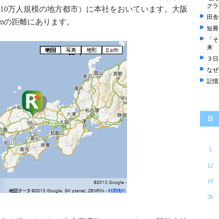
クラ
10万人規模の地方都市）に本社をおいています。大阪
田舎
0kmの距離にあります。
短冊
「そ
来
３日
なぜ
記憶
日
5
12
19
26