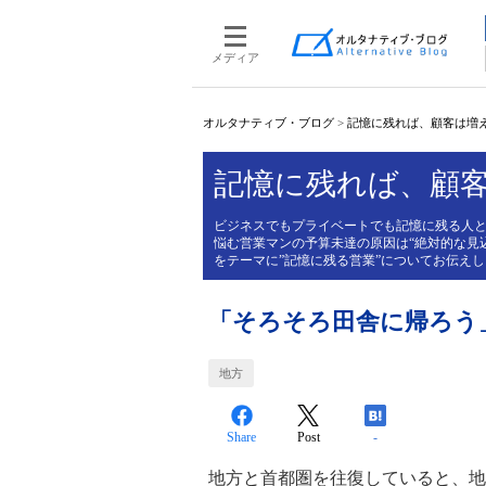
メディア
オルタナティブ・ブログ
>
記憶に残れば、顧客は増
記憶に残れば、顧
ビジネスでもプライベートでも記憶に残る人
悩む営業マンの予算未達の原因は“絶対的な見
をテーマに”記憶に残る営業”についてお伝え
「そろそろ田舎に帰ろう
地方
Share
Post
-
地方と首都圏を往復していると、地