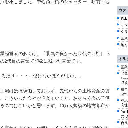
点を移しました。中心商店街のシャッター、駅前土地
カテ
Pick
イン
クラ
営業 
地方 
企業経営者の多くは、「景気の良かった時代の2代目、3
オル
の2代目の言葉で印象に残った言葉です。
営業
【完
えるだけ・・・。儲けないほうがよい。」
De
収候
前年
工場はほぼ稼働しておらず、先代からの土地資産の賃
3社
。こういった会社が増えていくと、おそらく今の子供
Wo
るのではないかと思います。10万人規模の地方都市か
高性
Yo
に1
台風
く言われますが、正確にいうと夢を持った人間が少な