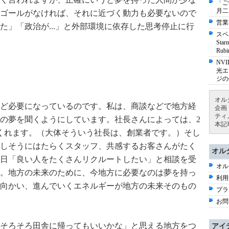
「ご
月二
ゴールがなければ、それに近づく動力も必要ないので
営業
た」「政治が...」と外部環境に依存した思考停止に行
スペ
St
Ru
NV
光エ
ジの
オル
ど必要になっているのです。私は、商談などで地方経
企画
ティ
の夢を聞くようにしています。社長さんによっては、2
本記
くれます。（大体そういう社長は、創業者です。）そし
しそうにはたらくスタッフ、共感するお客さんがたく
オル
日「良い人をたくさんリクルートしたい」と相談を受
オル
。地方の未来のために、今地方に必要なのは夢を持っ
利用
向かい、進んでいくエネルギーが地方の未来そのもの
プラ
お問
が「そろそろ田舎に帰ってもいいかな」と思える地方をつ
アイ