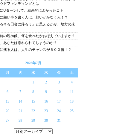
ウドファンディングとは
にUターンして、結果的によかったコト
に願い事を書く人は、願いがかなう人！？
ろそろ田舎に帰ろう」と思えるかが、地方の未
前の晩御飯、何を食べたかおぼえていますか？
、あなたは忘れられてしまうのか？
に残る人は、人生のチャンスが５００倍！？
2026年7月
月
火
水
木
金
土
1
2
3
4
6
7
8
9
10
11
13
14
15
16
17
18
20
21
22
23
24
25
27
28
29
30
31