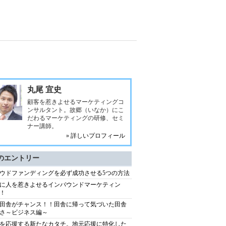
丸尾 宜史
顧客を惹きよせるマーケティングコ
ンサルタント。故郷（いなか）にこ
だわるマーケティングの研修、セミ
ナー講師。
» 詳しいプロフィール
のエントリー
ウドファンディングを必ず成功させる5つの方法
に人を惹きよせるインバウンドマーケティン
！
田舎がチャンス！！田舎に帰って気づいた田舎
さ～ビジネス編～
を応援する新たなカタチ。地元応援に特化した