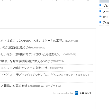
プレ
メー
RSS
Twitt
クトは成功しないのか、あるいはケーキの工程...
(2026/07/28)
と、何が決定的に違うのか
(2026/08/03)
たい何か。無料版7モデルに聞いたら微妙だっ...
(2026/07/28)
に学ぶ、なぜ大規模開発は“燃える”のか
(2026/07/29)
Tエンジニア9割”でシステム刷新に挑...
(2026/07/29)
バイス！ 子どもの“おてつだい”に、どん...
PR(アタック・キュキュット
性と組織力を高める鍵
PR(ITmedia エンタープライズ)
Recommended by