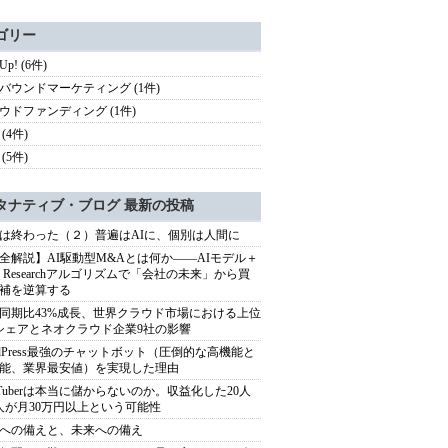
ゴリー
 Up! (6件)
バウンドマーケティング (1件)
ウドファンディング (1件)
(4件)
(5件)
タナティブ・ブログ 最新の投稿
は終わった（２）普遍はAIに、個別は人間に
全解説】AI駆動型M&Aとは何か――AIモデル＋
ep Researchアルゴリズムで「会社の未来」から買
補を逆算する
同期比43%成長、世界クラウド市場における上位
シェアとネオクラウド企業9社の影響
rdPress最強のチャットボット（圧倒的な高機能と
能、業界最安値）を実現した理由
uTuberは本当に儲からないのか。収益化した20人
人が月30万円以上という可能性
への備えと、未来への備え