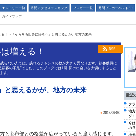
エントリー一覧
月間アクセスランキング
ブロガー一覧
月間ブロガーベスト30
ガイドマップ
える！
>
「そろそろ田舎に帰ろう」と思えるかが、地方の未来
客は増える！
RSS
と残らない人では、訪れるチャンスの数が大きく異なります。顧客獲得に
込顧客の不足”でした。このブログでは1回1回の出会いを大切にすること
します。
」と思えるかが、地方の未来
最近
クラ
地方
»
2013/06/08
グ！
今は
の良
方と都市部との格差が広がっていると強く感じます。
地元