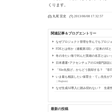
くります。
丸尾 宜史
2013/06/08 17:32:57
関連記事＆ブログエントリー
なぜプロジェクト管理を学んでもプロジェ
FDEとは何か（連載第1回）／従来のSE
冬の冷たい海で叫んだ英雄の名言とはいっ
日本通運×アクセンチュアの124億円訴訟
「SIer丸投げ」からどう脱却する？ “非I
いま最も相談したい保育士・てぃ先生がアド
｜Hugkum)
なぜ生成AI導入に踏み切れない？ 生産
最新の投稿