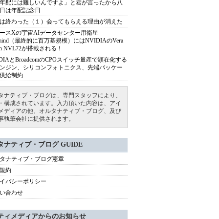
年配には難しいんですよ」と君が言ったから八
日は年配記念日
は終わった（１）会ってもらえる理由が消えた
ースXの宇宙AIデータセンター用衛星
armind（最終的に百万基規模）にはNVIDIAのVera
bin NVL72が搭載される！
IDIAとBroadcomのCPOスイッチ量産で顕在化する
ンジン、シリコンフォトニクス、先端パッケー
供給制約
タナティブ・ブログは、専門スタッフにより、
・構成されています。入力頂いた内容は、アイ
メディアの他、オルタナティブ・ブログ、及び
事執筆会社に提供されます。
タナティブ・ブログ GUIDE
タナティブ・ブログ憲章
規約
イバシーポリシー
い合わせ
ティメディアからのお知らせ