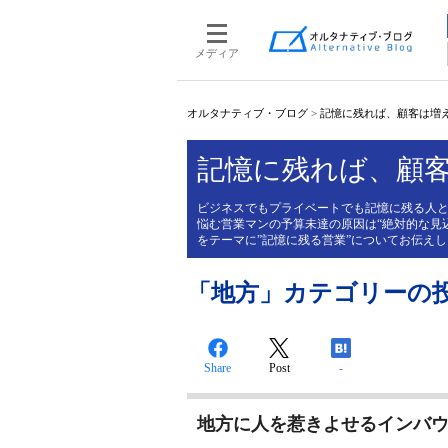
メディア
オルタナティブ・ブログ
>
記憶に残れば、顧客は増
記憶に残れば、顧
ビジネスでもプライベートでも記憶に残る人
悩む営業マンの予算未達の原因は“絶対的な見
をテーマに”記憶に残る営業”についてお伝え
「地方」カテゴリーの
Share
Post
-
地方に人を惹きよせるインバ