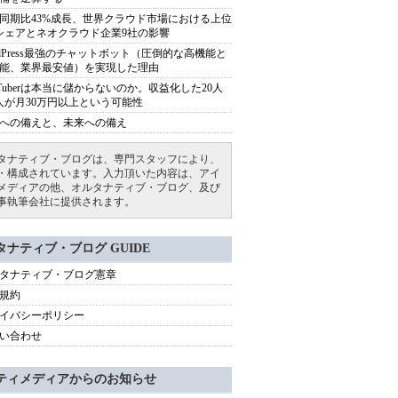
同期比43%成長、世界クラウド市場における上位
シェアとネオクラウド企業9社の影響
rdPress最強のチャットボット（圧倒的な高機能と
能、業界最安値）を実現した理由
uTuberは本当に儲からないのか。収益化した20人
人が月30万円以上という可能性
への備えと、未来への備え
タナティブ・ブログは、専門スタッフにより、
・構成されています。入力頂いた内容は、アイ
メディアの他、オルタナティブ・ブログ、及び
事執筆会社に提供されます。
タナティブ・ブログ GUIDE
タナティブ・ブログ憲章
規約
イバシーポリシー
い合わせ
ティメディアからのお知らせ