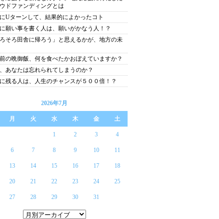
ウドファンディングとは
にUターンして、結果的によかったコト
に願い事を書く人は、願いがかなう人！？
ろそろ田舎に帰ろう」と思えるかが、地方の未
前の晩御飯、何を食べたかおぼえていますか？
、あなたは忘れられてしまうのか？
に残る人は、人生のチャンスが５００倍！？
2026年7月
月
火
水
木
金
土
1
2
3
4
6
7
8
9
10
11
13
14
15
16
17
18
20
21
22
23
24
25
27
28
29
30
31