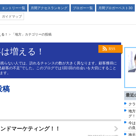
エントリー一覧
月間アクセスランキング
ブロガー一覧
月間ブロガーベスト30
ガイドマップ
える！
>
「地方」カテゴリーの投稿
客は増える！
RSS
と残らない人では、訪れるチャンスの数が大きく異なります。顧客獲得に
込顧客の不足”でした。このブログでは1回1回の出会いを大切にすること
します。
投稿
最近
クラ
地方
グ！
今は
ウンドマーケティング！！
の良
地元