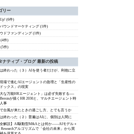
ゴリー
 Up! (6件)
バウンドマーケティング (1件)
ウドファンディング (1件)
(4件)
(5件)
タナティブ・ブログ 最新の投稿
は終わった（３）AIを使う者だけが、利他に立
現場で進むAIエージェントの急増と「生産性の
ドックス」の現実
大な万能HRエージェント」は必ず失敗する----
sh Bersinが描くHR 2030と、マルチエージェント時
人事
で台風が来たときの過ごし方、とでも言うか
は終わった（２）普遍はAIに、個別は人間に
全解説】AI駆動型M&Aとは何か――AIモデル＋
ep Researchアルゴリズムで「会社の未来」から買
補を逆算する