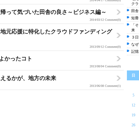
2014/04/17
Comment(0)
クラ
田舎
に帰って気づいた田舎の良さ～ビジネス編～
短冊
2014/03/12
Comment(0)
「そ
来
。地元応援に特化したクラウドファンディング
３日
なぜ
2013/09/12
Comment(0)
記憶
よかったコト
2013/08/04
Comment(0)
日
思えるかが、地方の未来
2013/06/08
Comment(1)
5
12
19
26