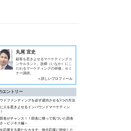
丸尾 宜史
顧客を惹きよせるマーケティングコ
ンサルタント。故郷（いなか）にこ
だわるマーケティングの研修、セミ
ナー講師。
» 詳しいプロフィール
のエントリー
ウドファンディングを必ず成功させる5つの方法
に人を惹きよせるインバウンドマーケティン
！
田舎がチャンス！！田舎に帰って気づいた田舎
さ～ビジネス編～
を応援する新たなカタチ。地元応援に特化した