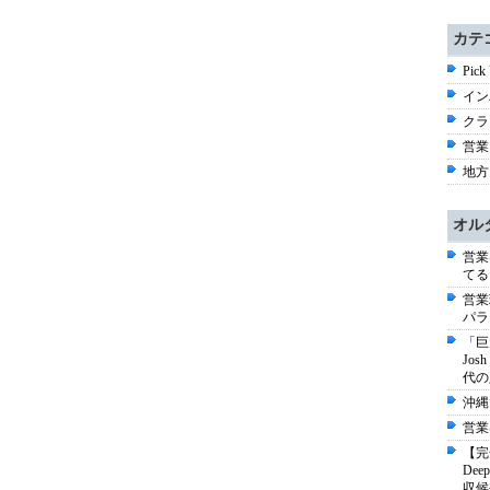
カテ
Pick
イン
クラ
営業 
地方 
オル
営業
てる
営業
パラ
「巨
Jo
代の
沖縄
営業
【完
De
収候