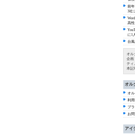
前年
3社
Wo
高性
Yo
に1
台風
オル
企画
ティ
本記
オル
オル
利用
プラ
お問
アイ