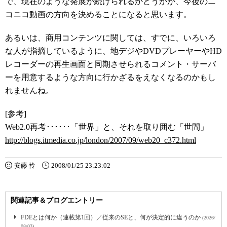
で、現在のような発展が続けられるかどうかが、今後のニ
コニコ動画の方向を決めることになると思います。
あるいは、商用コンテンツに関しては、すでに、いろいろ
な人が指摘しているように、地デジやDVDプレーヤーやHD
レコーダーの再生画面と同期させられるコメント・サーバ
ーを用意するような方向に行かざるをえなくなるのかもし
れませんね。
[参考]
Web2.0再考･･････「世界」と、それを取り囲む「世間」
http://blogs.itmedia.co.jp/london/2007/09/web20_c372.html
安藤 怜
2008/01/25 23:23:02
関連記事＆ブログエントリー
FDEとは何か（連載第1回）／従来のSEと、何が決定的に違うのか
(2026/
08/03)