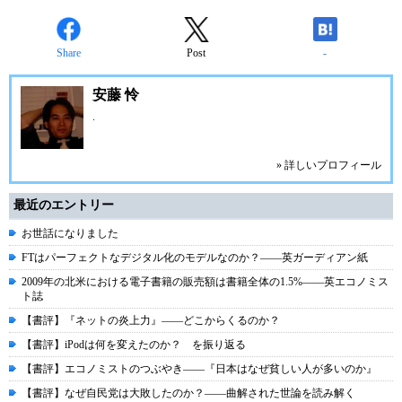
Share
Post
-
安藤 怜
.
» 詳しいプロフィール
最近のエントリー
お世話になりました
FTはパーフェクトなデジタル化のモデルなのか？――英ガーディアン紙
2009年の北米における電子書籍の販売額は書籍全体の1.5%――英エコノミス
ト誌
【書評】『ネットの炎上力』――どこからくるのか？
【書評】iPodは何を変えたのか？ を振り返る
【書評】エコノミストのつぶやき――『日本はなぜ貧しい人が多いのか』
【書評】なぜ自民党は大敗したのか？――曲解された世論を読み解く