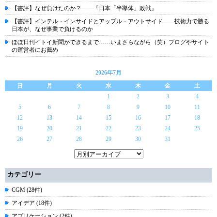
【書評】なぜ負けたのか？――『日本「半導体」敗戦』
【書評】インテル・インサイドとアップル・アウトサイド――技術力で勝る
日本が、なぜ事業で負けるのか
ほぼ日刊イトイ新聞ができるまで……いまさらながら（笑）ブログやサイト
の運営者にお薦め
2026年7月
日
月
火
水
木
金
土
1
2
3
4
5
6
7
8
9
10
11
12
13
14
15
16
17
18
19
20
21
22
23
24
25
26
27
28
29
30
31
カテゴリー
CGM (28件)
アイデア (18件)
アプリケーション (2件)