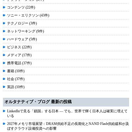
コンテンツ (22件)
ソニー・エリクソン (43件)
テクノロジー (3件)
ネットワーキング (9件)
ハードウェア (5件)
ビジネス (22件)
メディア (17件)
携帯電話 (37件)
書籍 (10件)
社会 (37件)
英語 (10件)
オルタナティブ・ブログ 最新の投稿
LinkedInで見る「鎖国」する日本 ― でも、世界で輝く日本人は確実に増えて
いる
2027年メモリ市場展望：DRAM供給不足の長期化とNAND Flash供給緩和が及
ぼすクラウド設備投資への影響