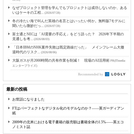
なぜプロジェクト管理を学んでもプロジェクトは成功しないのか、ある
いはケーキの工程...
(2026/07/28)
冬の冷たい海で叫んだ英雄の名言とはいったい何か。無料版7モデルに
聞いたら微妙だっ...
(2026/07/28)
富士通とNECは「AI需要の手応え」をどう語った？ 2026年下半期の
見通しを考...
(2026/08/03)
「日本IBMのNHK案件失敗は既定路線だった」 メインフレーム大撤
退時代のリスク...
(2026/08/06)
大阪ガスが月2000時間の共有作業を削減！ 現場のAI活用術
PR(ITmedia
エンタープライズ)
Recommended by
最新の投稿
お世話になりました
FTはパーフェクトなデジタル化のモデルなのか？――英ガーディアン
紙
2009年の北米における電子書籍の販売額は書籍全体の1.5%――英エコ
ノミスト誌