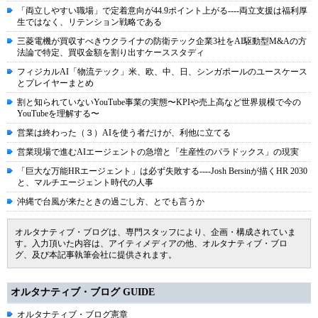
「両立しやすい職場」で定着意向が44.9ポイント上がる----両立支援は福利厚
生ではなく、リテンション戦略である
三菱電機が買収すべきウクライナの防衛テック企業3社をAI駆動型M&Aの方
法論で特定、買収金額を割り出すケーススタディ
フィジカルAI「物流テック」米、欧、中、日、シンガポールのユースケース
とプレイヤーまとめ
割と知られていないYouTube事業の実態〜KPIや売上高など世界規模で今の
YouTubeを理解する〜
営業は終わった（３）AIを使う者だけが、利他に立てる
営業現場で進むAIエージェントの急増と「生産性のパラドックス」の現実
「巨大な万能HRエージェント」は必ず失敗する----Josh Bersinが描くHR 2030
と、マルチエージェント時代の人事
沖縄で台風が来たときの過ごし方、とでも言うか
オルタナティブ・ブログは、専門スタッフにより、企画・構成されていま
す。入力頂いた内容は、アイティメディアの他、オルタナティブ・ブロ
グ、及び本記事執筆会社に提供されます。
オルタナティブ・ブログ GUIDE
オルタナティブ・ブログ憲章