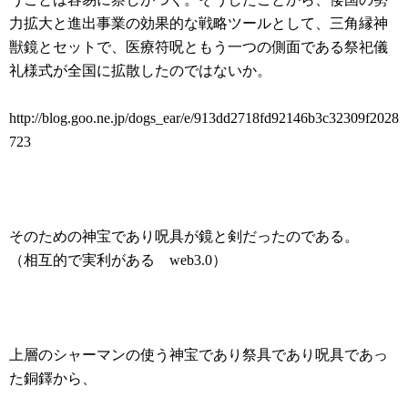
力拡大と進出事業の効果的な戦略ツールとして、三角縁神
獣鏡とセットで、医療符呪ともう一つの側面である祭祀儀
礼様式が全国に拡散したのではないか。
http://blog.goo.ne.jp/dogs_ear/e/913dd2718fd92146b3c32309f2028
723
そのための神宝であり呪具が鏡と剣だったのである。
（相互的で実利がある web3.0）
上層のシャーマンの使う神宝であり祭具であり呪具であっ
た銅鐸から、