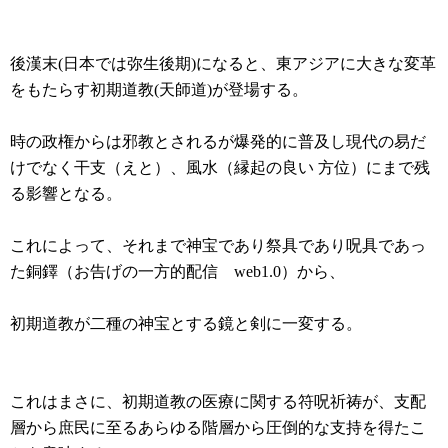
後漢末(日本では弥生後期)になると、東アジアに大きな変革
をもたらす初期道教(天師道)が登場する。
時の政権からは邪教とされるが爆発的に普及し現代の易だ
けでなく干支（えと）、風水（縁起の良い 方位）にまで残
る影響となる。
これによって、それまで神宝であり祭具であり呪具であっ
た銅鐸（お告げの一方的配信 web1.0）から、
初期道教が二種の神宝とする鏡と剣に一変する。
これはまさに、初期道教の医療に関する符呪祈祷が、支配
層から庶民に至るあらゆる階層から圧倒的な支持を得たこ