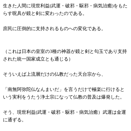
生きた人間に現世利益(武運・破邪・駆邪・病気治癒)をもた
らす呪具が鏡と剣に変わったのである。
庶民に圧倒的に支持されるものへの変化である。
（これは日本の皇室の3種の神器が鏡と剣と勾玉であり支持
された統一国家成立とも通じる）
そういえば上流層だけの仏教だった天台宗から、
「南無阿弥陀仏なんまいだ」を言うだけで極楽に行けると
いう実利をうたう浄土宗になって仏教の普及は爆発した。
そう、現世利益(武運・破邪・駆邪・病気治癒）武運は金運
に通ずる。