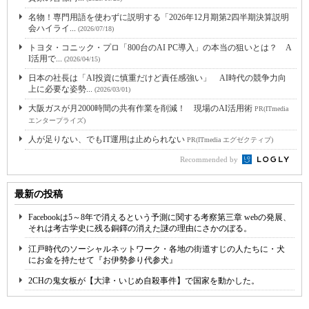
名物！専門用語を使わずに説明する「2026年12月期第2四半期決算説明
会ハイライ...
(2026/07/18)
トヨタ・コニック・プロ「800台のAI PC導入」の本当の狙いとは？ A
I活用で...
(2026/04/15)
日本の社長は「AI投資に慎重だけど責任感強い」 AI時代の競争力向
上に必要な姿勢...
(2026/03/01)
大阪ガスが月2000時間の共有作業を削減！ 現場のAI活用術
PR(ITmedia
エンタープライズ)
人が足りない、でもIT運用は止められない
PR(ITmedia エグゼクティブ)
Recommended by
最新の投稿
Facebookは5～8年で消えるという予測に関する考察第三章 webの発展、
それは考古学史に残る銅鐸の消えた謎の理由にさかのぼる。
江戸時代のソーシャルネットワーク・各地の街道すじの人たちに・犬
にお金を持たせて『お伊勢参り代参犬』
2CHの鬼女板が【大津・いじめ自殺事件】で国家を動かした。