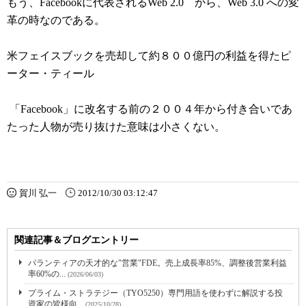
もう、Facebookに代表されるWeb 2.0 から、Web 3.0 への変
革の時なのである。
米フェイスブックを売却して約８００億円の利益を得たピ
ーター・ティール
「Facebook」に改名する前の２００４年から付き合いであ
たった人物が売り抜けた意味は小さくない。
賀川 弘一
2012/10/30 03:12:47
関連記事＆ブログエントリー
パランティアの天才的な"営業"FDE。売上成長率85%、調整後営業利益
率60%の...
(2026/06/03)
プライム・ストラテジー（TYO5250）専門用語を使わずに解説する投
資家の皆様向...
(2025/10/28)