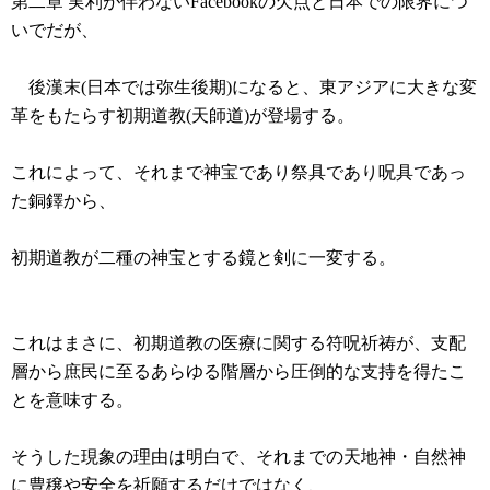
第二章 実利が伴わないFacebookの欠点と日本での限界につ
いでだが、
後漢末(日本では弥生後期)になると、東アジアに大きな変
革をもたらす初期道教(天師道)が登場する。
これによって、それまで神宝であり祭具であり呪具であっ
た銅鐸から、
初期道教が二種の神宝とする鏡と剣に一変する。
これはまさに、初期道教の医療に関する符呪祈祷が、支配
層から庶民に至るあらゆる階層から圧倒的な支持を得たこ
とを意味する。
そうした現象の理由は明白で、それまでの天地神・自然神
に豊穣や安全を祈願するだけではなく、