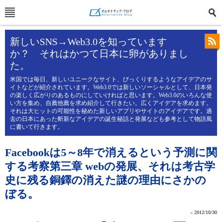
新しいSNS→Web3.0を知っています
か？ それはかつて日本に卵がありまし
た。
米国では毎日、新しいユニークなサイト、びっくりするようなアイデアのサ
イトなどが紹介されています。Web3.0では新しいソーシャルとして、日本発
の楽しく広がりのあるものにしていければと思います。Web3.0のいろんな使
い方を集め、自薦他薦を求め紹介して行きたい。広くアイデアを求めます。
それは大ヒットの可能性を秘めた新しいアプリやサイトのアイデアです。過
去の日本にあった斬新なアイデアの誕生秘話と発展なども参考として物語風
に書いて行きます。
Facebookは5～8年で消えるという予測に関
する考察第三章 webの発展、それは考古学
史に残る銅鐸の消えた謎の理由にさかの
ぼる。
»
2012/10/30