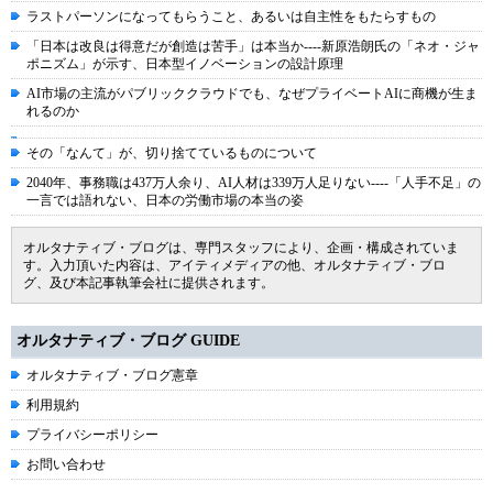
ラストパーソンになってもらうこと、あるいは自主性をもたらすもの
「日本は改良は得意だが創造は苦手」は本当か----新原浩朗氏の「ネオ・ジャ
ポニズム」が示す、日本型イノベーションの設計原理
AI市場の主流がパブリッククラウドでも、なぜプライベートAIに商機が生ま
れるのか
その「なんて」が、切り捨てているものについて
2040年、事務職は437万人余り、AI人材は339万人足りない----「人手不足」の
一言では語れない、日本の労働市場の本当の姿
オルタナティブ・ブログは、専門スタッフにより、企画・構成されていま
す。入力頂いた内容は、アイティメディアの他、オルタナティブ・ブロ
グ、及び本記事執筆会社に提供されます。
オルタナティブ・ブログ GUIDE
オルタナティブ・ブログ憲章
利用規約
プライバシーポリシー
お問い合わせ