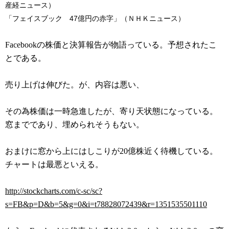
産経ニュース）
「フェイスブック 47億円の赤字」（ＮＨＫニュース）
Facebookの株価と決算報告が物語っている。予想されたこ
とである。
売り上げは伸びた。が、内容は悪い、
その為株価は一時急進したが、寄り天状態になっている。
窓までであり、埋められそうもない。
おまけに窓から上にはしこりが20億株近く待機している。
チャートは最悪といえる。
http://stockcharts.com/c-sc/sc?
s=FB&p=D&b=5&g=0&i=t78828072439&r=1351535501110