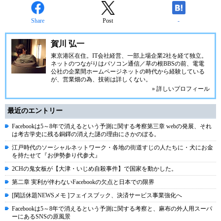
Share
Post
-
賀川 弘一
東京港区在住。IT会社経営、一部上場企業2社を経て独立。
ネットのつながりはパソコン通信／草の根BBSの前、電電
公社の企業間ホームページネットの時代から経験している
が、営業畑の為、技術は詳しくない。
» 詳しいプロフィール
最近のエントリー
Facebookは5～8年で消えるという予測に関する考察第三章 webの発展、それ
は考古学史に残る銅鐸の消えた謎の理由にさかのぼる。
江戸時代のソーシャルネットワーク・各地の街道すじの人たちに・犬にお金
を持たせて『お伊勢参り代参犬』
2CHの鬼女板が【大津・いじめ自殺事件】で国家を動かした。
第二章 実利が伴わないFacebookの欠点と日本での限界
[閑話休題NEWSメモ ]フェイスブック、決済サービス事業強化へ
Facebookは5～8年で消えるという予測に関する考察と、麻布の外人用スーパ
ーにあるSNSの原風景