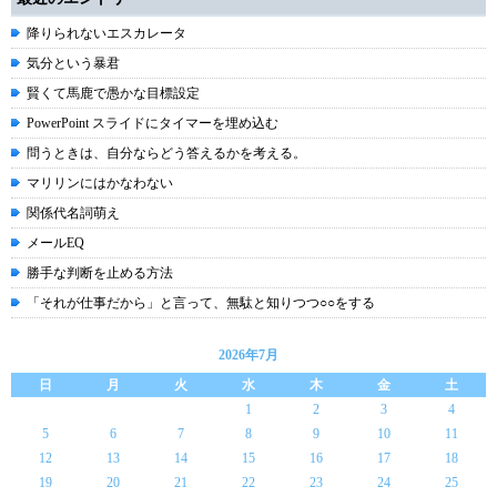
降りられないエスカレータ
気分という暴君
賢くて馬鹿で愚かな目標設定
PowerPoint スライドにタイマーを埋め込む
問うときは、自分ならどう答えるかを考える。
マリリンにはかなわない
関係代名詞萌え
メールEQ
勝手な判断を止める方法
「それが仕事だから」と言って、無駄と知りつつ○○をする
2026年7月
日
月
火
水
木
金
土
1
2
3
4
5
6
7
8
9
10
11
12
13
14
15
16
17
18
19
20
21
22
23
24
25