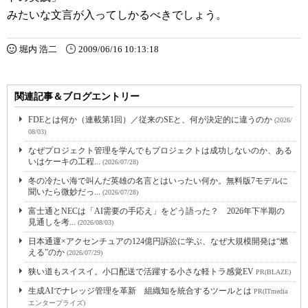
みたいな文言が入ってしかるべきでしょう。
堀内 浩二
2009/06/16 10:13:18
関連記事＆ブログエントリー
FDEとは何か（連載第1回）／従来のSEと、何が決定的に違うのか
(2026/
08/03)
なぜプロジェクト管理を学んでもプロジェクトは成功しないのか、ある
いはケーキの工程...
(2026/07/28)
冬の冷たい海で叫んだ英雄の名言とはいったい何か。無料版7モデルに
聞いたら微妙だっ...
(2026/07/28)
富士通とNECは「AI需要の手応え」をどう語った？ 2026年下半期の
見通しを考...
(2026/08/03)
日本通運×アクセンチュアの124億円訴訟に学ぶ、なぜ大規模開発は“燃
える”のか
(2026/07/29)
狭い道もスイスイ。小口配送で活躍する小さな軽トラ感覚EV
PR(BLAZE)
生成AIでナレッジ管理を革新 組織知を統合するツールとは
PR(ITmedia
エンタープライズ)