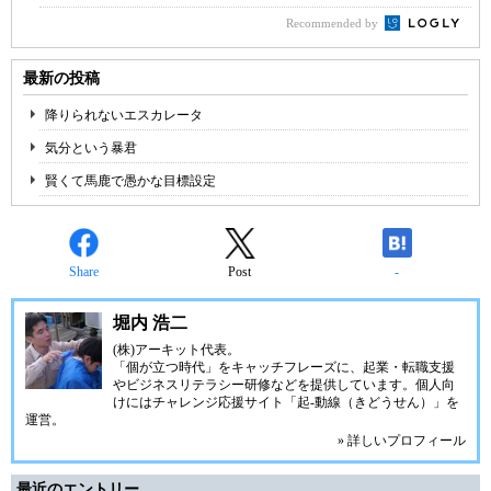
Recommended by
最新の投稿
降りられないエスカレータ
気分という暴君
賢くて馬鹿で愚かな目標設定
Share
Post
-
堀内 浩二
(株)アーキット代表。
「個が立つ時代」をキャッチフレーズに、起業・転職支援
やビジネスリテラシー研修などを提供しています。個人向
けにはチャレンジ応援サイト「
起-動線
（きどうせん）」を
運営。
» 詳しいプロフィール
最近のエントリー