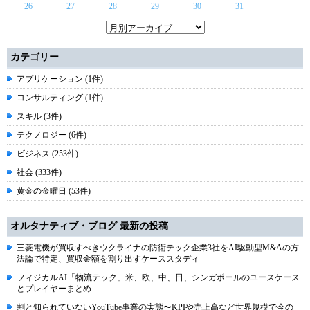
26
27
28
29
30
31
カテゴリー
アプリケーション (1件)
コンサルティング (1件)
スキル (3件)
テクノロジー (6件)
ビジネス (253件)
社会 (333件)
黄金の金曜日 (53件)
オルタナティブ・ブログ 最新の投稿
三菱電機が買収すべきウクライナの防衛テック企業3社をAI駆動型M&Aの方
法論で特定、買収金額を割り出すケーススタディ
フィジカルAI「物流テック」米、欧、中、日、シンガポールのユースケース
とプレイヤーまとめ
割と知られていないYouTube事業の実態〜KPIや売上高など世界規模で今の