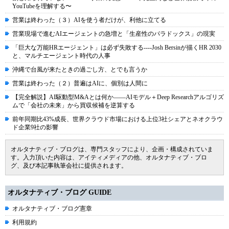
YouTubeを理解する〜
営業は終わった（３）AIを使う者だけが、利他に立てる
営業現場で進むAIエージェントの急増と「生産性のパラドックス」の現実
「巨大な万能HRエージェント」は必ず失敗する----Josh Bersinが描くHR 2030
と、マルチエージェント時代の人事
沖縄で台風が来たときの過ごし方、とでも言うか
営業は終わった（２）普遍はAIに、個別は人間に
【完全解説】AI駆動型M&Aとは何か――AIモデル＋Deep Researchアルゴリズ
ムで「会社の未来」から買収候補を逆算する
前年同期比43%成長、世界クラウド市場における上位3社シェアとネオクラウ
ド企業9社の影響
オルタナティブ・ブログは、専門スタッフにより、企画・構成されていま
す。入力頂いた内容は、アイティメディアの他、オルタナティブ・ブロ
グ、及び本記事執筆会社に提供されます。
オルタナティブ・ブログ GUIDE
オルタナティブ・ブログ憲章
利用規約